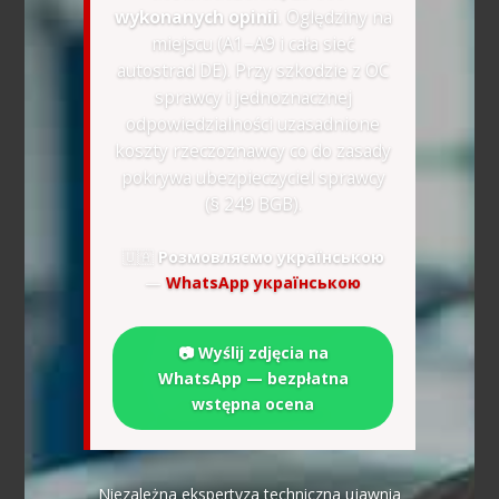
wykonanych opinii
. Oględziny na
miejscu (A1–A9 i cała sieć
autostrad DE). Przy szkodzie z OC
sprawcy i jednoznacznej
odpowiedzialności uzasadnione
koszty rzeczoznawcy co do zasady
pokrywa ubezpieczyciel sprawcy
(§ 249 BGB).
🇺🇦
Розмовляємо українською
—
WhatsApp українською
📷 Wyślij zdjęcia na
WhatsApp — bezpłatna
wstępna ocena
Niezależna ekspertyza techniczna ujawnia