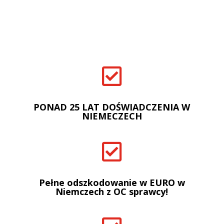

PONAD 25 LAT DOŚWIADCZENIA W
NIEMECZECH

Pełne odszkodowanie w EURO w
Niemczech z OC sprawcy!