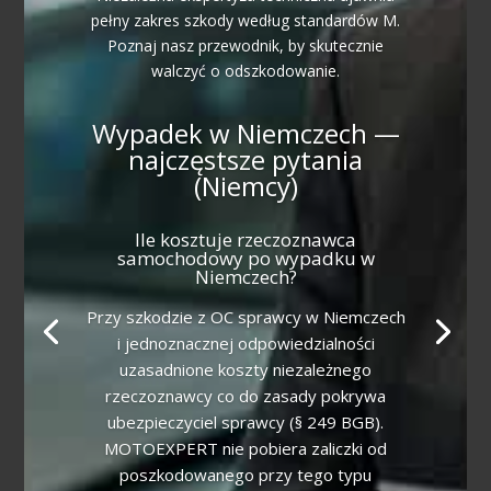
pełny zakres szkody według standardów M.
Poznaj nasz przewodnik, by skutecznie
walczyć o odszkodowanie.
Wypadek w Niemczech —
najczęstsze pytania
(Niemcy)
Ile kosztuje rzeczoznawca
samochodowy po wypadku w
Niemczech?
Przy szkodzie z OC sprawcy w Niemczech
i jednoznacznej odpowiedzialności
uzasadnione koszty niezależnego
rzeczoznawcy co do zasady pokrywa
ubezpieczyciel sprawcy (§ 249 BGB).
MOTOEXPERT nie pobiera zaliczki od
poszkodowanego przy tego typu