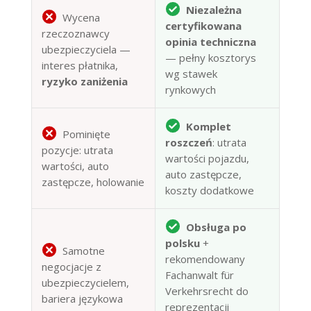
Niezależna
Wycena
certyfikowana
rzeczoznawcy
opinia techniczna
ubezpieczyciela —
— pełny kosztorys
interes płatnika,
wg stawek
ryzyko zaniżenia
rynkowych
Komplet
Pominięte
roszczeń
: utrata
pozycje: utrata
wartości pojazdu,
wartości, auto
auto zastępcze,
zastępcze, holowanie
koszty dodatkowe
Obsługa po
polsku
+
Samotne
rekomendowany
negocjacje z
Fachanwalt für
ubezpieczycielem,
Verkehrsrecht do
bariera językowa
reprezentacji