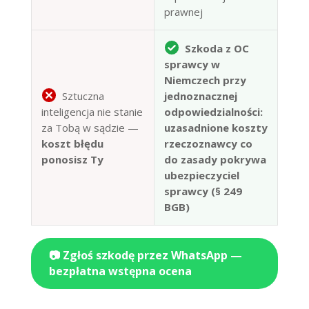
prawnej
Szkoda z OC
sprawcy w
Niemczech przy
Sztuczna
jednoznacznej
inteligencja nie stanie
odpowiedzialności:
za Tobą w sądzie —
uzasadnione koszty
koszt błędu
rzeczoznawcy co
ponosisz Ty
do zasady pokrywa
ubezpieczyciel
sprawcy (§ 249
BGB)
📷 Zgłoś szkodę przez WhatsApp —
bezpłatna wstępna ocena