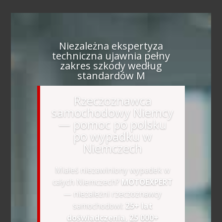
Niezależna ekspertyza
techniczna ujawnia pełny
zakres szkody według
standardów M
Rzeczoznawca
samochodowy Niemcy
— pomoc po polsku
po wypadku w
Niemczech
Miałeś niezawiniony wypadek w
całych Niemczech?
MOTOEXPERT
— niezależni rzeczoznawcy
samochodowi:
25+ lat
doświadczenia, 25 000+