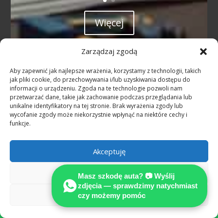
Więcej
Zarządzaj zgodą
Aby zapewnić jak najlepsze wrażenia, korzystamy z technologii, takich
jak pliki cookie, do przechowywania i/lub uzyskiwania dostępu do
informacji o urządzeniu. Zgoda na te technologie pozwoli nam
PORADA TECHNICZNO-PRAWNA GRATIS !
przetwarzać dane, takie jak zachowanie podczas przeglądania lub
unikalne identyfikatory na tej stronie. Brak wyrażenia zgody lub
wycofanie zgody może niekorzystnie wpłynąć na niektóre cechy i
funkcje.
DE+49 1603388333
PL +48 600 920 920
Akceptuję
Co robić po kolzji w Niemczech?
Odmów
Masz szkodę auta? 📷 Wyślij
Jak załatwić odszkodowanie w EURO ?
zdjęcia — sprawdzimy natychmiast
Zobacz preferencje
czy możemy pomóc

NASZA WIEDZA = TWÓJ SUKCES