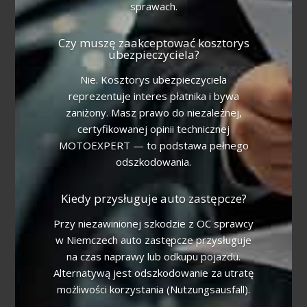
sprawach.
Czy muszę zaakceptować kosztorys
ubezpieczyciela?
Nie. Kosztorys ubezpieczyciela
reprezentuje interes płatnika i bywa
zaniżony. Masz prawo do niezależnej,
certyfikowanej opinii technicznej
MOTOEXPERT — to podstawa pełnego
odszkodowania.
Kiedy przysługuje auto zastępcze?
Przy niezawinionej szkodzie z OC sprawcy
w Niemczech auto zastępcze przysługuje
na czas naprawy lub odkupu pojazdu.
Alternatywą jest odszkodowanie za utratę
możliwości korzystania (Nutzungsausfall).