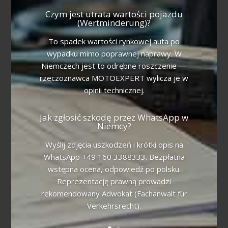
Czym jest utrata wartości pojazdu
(Wertminderung)?
To spadek wartości rynkowej auta po
wypadku mimo poprawnej naprawy. W
Niemczech jest to odrębne roszczenie —
rzeczoznawca MOTOEXPERT wylicza je w
opinii technicznej.
Jak zgłosić szkodę przez WhatsApp w
Niemcy?
Wyślij zdjęcia uszkodzeń i krótki opis na
WhatsApp +49 160 3388333. Bezpłatna
wstępna ocena, odpowiedź po polsku.
Reprezentację prawną prowadzi
rekomendowany Adwokat (Fachanwalt für
Verkehrsrecht).