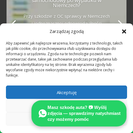
samochodowy po wypadku w
Niemczech?
Przy szkodzie z OC sprawcy w Niemczech
i jednoznacznej odpowiedzialności
uzasadnione koszty niezależnego
Zarządzaj zgodą
rzeczoznawcy co do zasady pokrywa
Aby zapewnić jak najlepsze wrażenia, korzystamy z technologii, takich
ubezpieczyciel sprawcy (§ 249 BGB).
jak pliki cookie, do przechowywania i/lub uzyskiwania dostępu do
MOTOEXPERT nie pobiera zaliczki od
informacji o urządzeniu. Zgoda na te technologie pozwoli nam
poszkodowanego przy tego typu
przetwarzać dane, takie jak zachowanie podczas przeglądania lub
unikalne identyfikatory na tej stronie. Brak wyrażenia zgody lub
sprawach.
wycofanie zgody może niekorzystnie wpłynąć na niektóre cechy i
funkcje.
Czy muszę zaakceptować kosztorys
ubezpieczyciela?
Akceptuję
Nie. Kosztorys ubezpieczyciela
reprezentuje interes płatnika i bywa
Odmów
Masz szkodę auta? 📷 Wyślij
zaniżony. Masz prawo do niezależnej,
zdjęcia — sprawdzimy natychmiast
Zobacz preferencje
certyfikowanej opinii technicznej
czy możemy pomóc

MOTOEXPERT — to podstawa pełnego