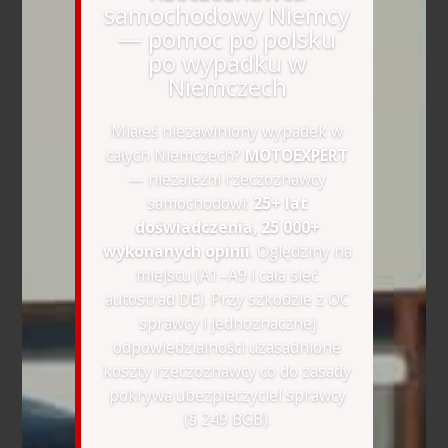
samochodowy Niemcy
— pomoc po polsku
po wypadku w
Niemczech
Miałeś niezawiniony wypadek w
całych Niemczech?
MOTOEXPERT
— niezależni rzeczoznawcy
samochodowi:
25+ lat
doświadczenia, 25 000+
wykonanych opinii
. Oględziny na
miejscu (A1–A9 i cała sieć
autostrad DE). Przy szkodzie z OC
sprawcy i jednoznacznej
odpowiedzialności uzasadnione
koszty rzeczoznawcy co do zasady
pokrywa ubezpieczyciel sprawcy
(§ 249 BGB).