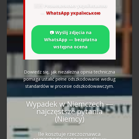
🇺🇦
Розмовляємо українською
—
WhatsApp українською
📷 Wyślij zdjęcia na
WhatsApp — bezpłatna
wstępna ocena
Dowiedz się, jak niezależna opinia techniczna
pomaga ustalić pełne odszkodowanie według
standardów w procesie odszkodowawczym.
Wypadek w Niemczech —
najczęstsze pytania
(Niemcy)
Ile kosztuje rzeczoznawca