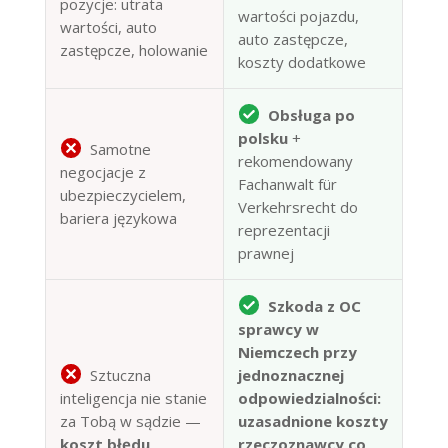
pozycje: utrata
wartości pojazdu,
wartości, auto
auto zastępcze,
zastępcze, holowanie
koszty dodatkowe
Obsługa po
polsku
+
Samotne
rekomendowany
negocjacje z
Fachanwalt für
ubezpieczycielem,
Verkehrsrecht do
bariera językowa
reprezentacji
prawnej
Szkoda z OC
sprawcy w
Niemczech przy
Sztuczna
jednoznacznej
inteligencja nie stanie
odpowiedzialności:
za Tobą w sądzie —
uzasadnione koszty
koszt błędu
rzeczoznawcy co