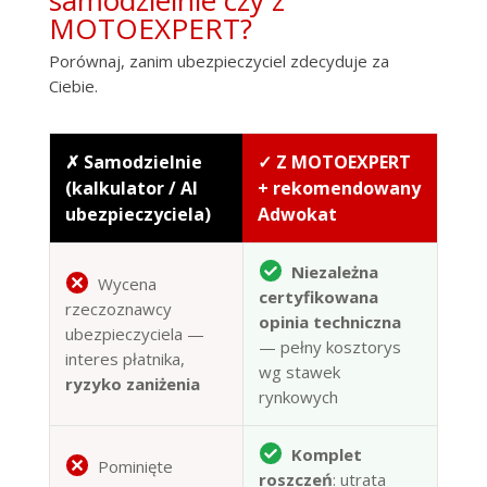
MOTOEXPERT?
Porównaj, zanim ubezpieczyciel zdecyduje za
Ciebie.
✗ Samodzielnie
✓ Z MOTOEXPERT
(kalkulator / AI
+ rekomendowany
ubezpieczyciela)
Adwokat
Niezależna
Wycena
certyfikowana
rzeczoznawcy
opinia techniczna
ubezpieczyciela —
— pełny kosztorys
interes płatnika,
wg stawek
ryzyko zaniżenia
rynkowych
Komplet
Pominięte
roszczeń
: utrata