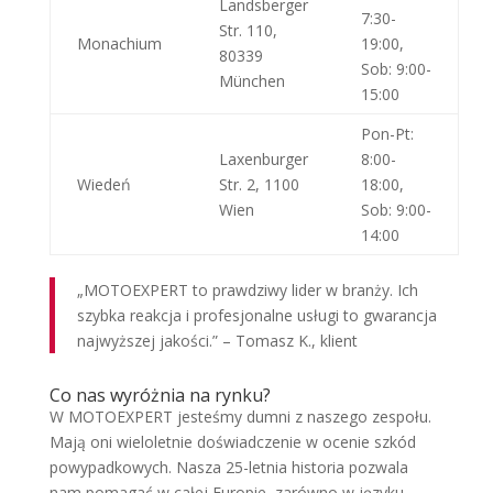
Landsberger
7:30-
Str. 110,
Monachium
19:00,
80339
Sob: 9:00-
München
15:00
Pon-Pt:
Laxenburger
8:00-
Wiedeń
Str. 2, 1100
18:00,
Wien
Sob: 9:00-
14:00
„MOTOEXPERT to prawdziwy lider w branży. Ich
szybka reakcja i profesjonalne usługi to gwarancja
najwyższej jakości.” – Tomasz K., klient
Co nas wyróżnia na rynku?
W MOTOEXPERT jesteśmy dumni z naszego zespołu.
Mają oni wieloletnie doświadczenie w ocenie szkód
powypadkowych. Nasza 25-letnia historia pozwala
nam pomagać w całej Europie, zarówno w języku