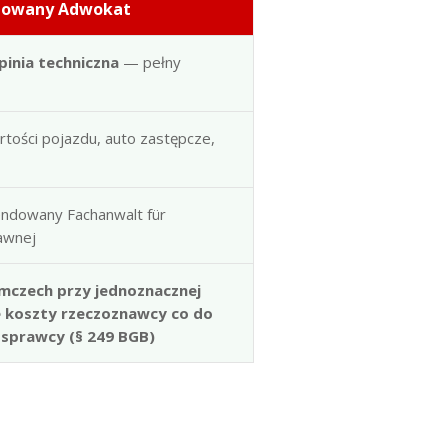
dowany Adwokat
pinia techniczna
— pełny
artości pojazdu, auto zastępcze,
ndowany Fachanwalt für
rawnej
mczech przy jednoznacznej
e koszty rzeczoznawcy co do
 sprawcy (§ 249 BGB)