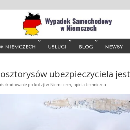
W NIEMCZECH
USŁUGI
BLOG
NEWSY
kosztorysów ubezpieczyciela jes
dszkodowanie po kolizji w Niemczech
,
opinia techniczna