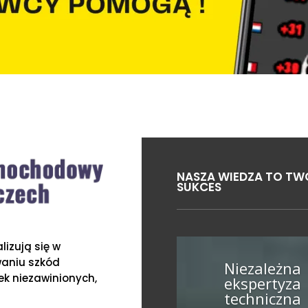
NASZA WIEDZA TO TW
SUKCES
izują się w
waniu szkód
Niezależna
k niezawinionych,
ekspertyza
techniczna