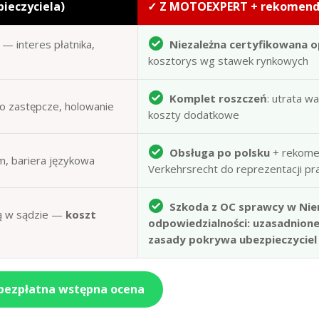
pieczyciela)
✓ Z MOTOEXPERT + rekomen
— interes płatnika,
Niezależna certyfikowana o
kosztorys wg stawek rynkowych
Komplet roszczeń
: utrata w
to zastępcze, holowanie
koszty dodatkowe
Obsługa po polsku
+ rekome
m, bariera językowa
Verkehrsrecht do reprezentacji p
Szkoda z OC sprawcy w Nie
obą w sądzie —
koszt
odpowiedzialności: uzasadnion
zasady pokrywa ubezpieczyciel
 bezpłatna wstępna ocena