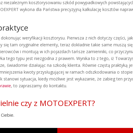
oraz niezależnym kosztorysowaniu szkód powypadkowych powstających
EXPERT wykona dla Państwa precyzyjną kalkulację kosztów napra
praktyce
, dokonując weryfikacji kosztorysu. Pierwsza z nich dotyczy części, 
 się tam oryginalne elementy, teraz dokładnie takie same muszą się 
kierowców i montują w ich pojazdach tańsze zamienniki, co przyczynia
a tego typu jest niezgodna z prawem. Wynika to z tego, iż Towarz
e, świadomie działając na szkodę klienta. Równie częstą praktyką je
niejszenia kwoty przysługującej w ramach odszkodowania o stopień
k stanowi sytuacja, kiedy możliwe jest wykazanie, że zabieg ten przyc
prawie
, to zapraszamy do kontaktu.
zielnie czy z MOTOEXPERT?
Ciebie.