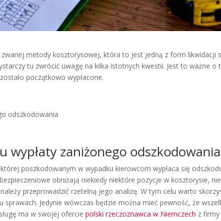
zwanej metody kosztorysowej, która to jest jedną z form likwidacji
starczy tu zwrócić uwagę na kilka istotnych kwestii. Jest to ważne o 
 zostało początkowo wypłacone.
ego odszkodowania
u wypłaty zaniżonego odszkodowania
w której poszkodowanym w wypadku kierowcom wypłaca się odszkodow
bezpieczeniowe obniżają niekiedy niektóre pozycje w kosztorysie, ni
należy przeprowadzić rzetelną jego analizę. W tym celu warto skorzyst
pu sprawach. Jedynie wówczas będzie można mieć pewność, że wszel
sługę ma w swojej ofercie
polski rzeczoznawca w Niemczech
z firmy