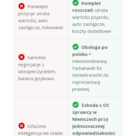
Komplet
Pominięte
roszczeń
: utrata
pozycje: utrata
wartości pojazdu,
wartości, auto
auto zastępcze,
zastępcze, holowanie
koszty dodatkowe
Obsługa po
polsku
+
Samotne
rekomendowany
negocjacje z
Fachanwalt für
ubezpieczycielem,
Verkehrsrecht do
bariera językowa
reprezentacji
prawnej
Szkoda z OC
sprawcy w
Niemczech przy
Sztuczna
jednoznacznej
inteligencja nie stanie
odpowiedzialności: