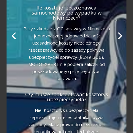
Ile kosztuje rzeczoznawca
samochodowy po wypadku w
Niemczech?
Przy szkodzie z OC sprawcy w Niemczech
i jednoznacznej odpowiedzialności
uzasadnione koszty niezależnego
rzeczoznawcy co do zasady pokrywa
ubezpieczyciel sprawcy (§ 249 BGB).
MOTOEXPERT nie pobiera zaliczki od
poszkodowanego przy tego typu
sprawach.
Czy muszę zaakceptować kosztorys
ubezpieczyciela?
Nie. Kosztorys ubezpieczyciela
reprezentuje interes płatnika i bywa
zaniżony. Masz prawo do niezależnej,
certyfikowanej opinii technicznej