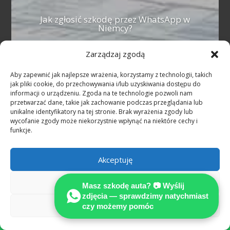
Jak zgłosić szkodę przez WhatsApp w
Niemcy?
Wyślij zdjęcia uszkodzeń i krótki opis na
Zarządzaj zgodą
WhatsApp +49 160 3388333. Bezpłatna
wstępna ocena, odpowiedź po polsku.
Aby zapewnić jak najlepsze wrażenia, korzystamy z technologii, takich
Reprezentację prawną prowadzi
jak pliki cookie, do przechowywania i/lub uzyskiwania dostępu do
informacji o urządzeniu. Zgoda na te technologie pozwoli nam
rekomendowany Adwokat (Fachanwalt für
przetwarzać dane, takie jak zachowanie podczas przeglądania lub
Verkehrsrecht).
unikalne identyfikatory na tej stronie. Brak wyrażenia zgody lub
wycofanie zgody może niekorzystnie wpłynąć na niektóre cechy i
funkcje.
Więcej
Akceptuję
Odmów
Masz szkodę auta? 📷 Wyślij
zdjęcia — sprawdzimy natychmiast
Zobacz preferencje
czy możemy pomóc
