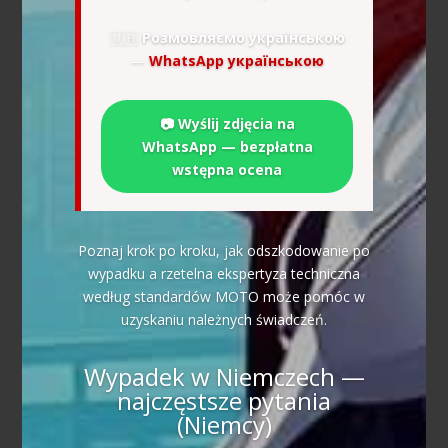
🇺🇦
Розмовляємо українською
—
WhatsApp українською
📷 Wyślij zdjęcia na
WhatsApp — bezpłatna
wstępna ocena
Poznaj krok po kroku, jak odszkodowanie po
wypadku a rzetelna ekspertyza techniczna
według standardów MOTO może pomóc w
uzyskaniu należnych świadczeń.
Wypadek w Niemczech —
najczęstsze pytania
(Niemcy)