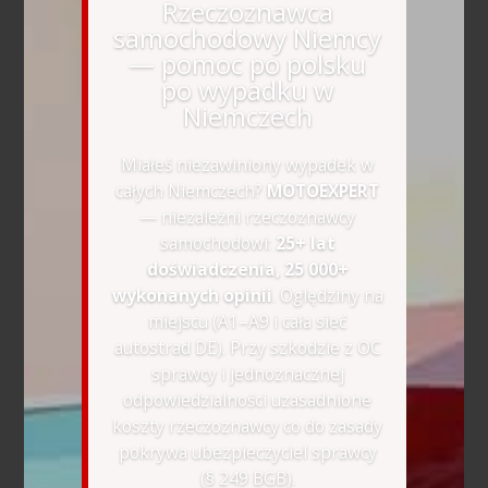
Rzeczoznawca
samochodowy Niemcy
— pomoc po polsku
po wypadku w
Niemczech
Miałeś niezawiniony wypadek w
całych Niemczech?
MOTOEXPERT
— niezależni rzeczoznawcy
samochodowi:
25+ lat
doświadczenia, 25 000+
wykonanych opinii
. Oględziny na
miejscu (A1–A9 i cała sieć
autostrad DE). Przy szkodzie z OC
sprawcy i jednoznacznej
odpowiedzialności uzasadnione
koszty rzeczoznawcy co do zasady
pokrywa ubezpieczyciel sprawcy
(§ 249 BGB).