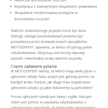
Skuteczne dochodzenie roszczeń
Współpraca z zewnętrznymi ekspertami i prawnikami
Skrupulatne monitorowanie postępów w
dochodzeniu roszczeń
Wartość uszkodzonego pojazdu może być duża.
Dlatego
obsługa poszkodowanych
powinna być
prowadzona przez doświadczonych specjalistów.
MOTOEXPERT zapewnia, że klienci otrzymują pełne
odszkodowania. Obejmują one koszty
naprawy
pojazdu
i ewentualną utratę wartości pojazdu.
Często zadawane pytania
W MOTOEXPERT wiemy, że klienci mają wiele pytań o
zgłoszenie szkody
. Nasz zespół jest gotowy pomóc na
każdym kroku. Pytacie, jak długo trwa rozpatrzenie
zgłoszenia szkody
czy jakie dokumenty są potrzebne?
Proces
zgłoszenia szkody
jest łatwy i szybki. Naszym
celem jest pomóc w uzyskaniu
odszkodowania
z
ubezpieczenia samochodu
. W Niemczech
ubezpieczenie