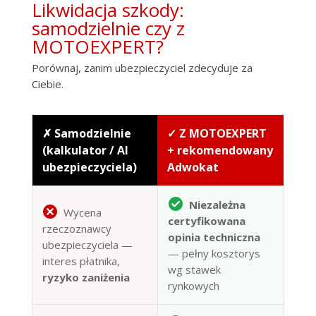
Likwidacja szkody:
samodzielnie czy z
MOTOEXPERT?
Porównaj, zanim ubezpieczyciel zdecyduje za
Ciebie.
✗ Samodzielnie
✓ Z MOTOEXPERT
(kalkulator / AI
+ rekomendowany
ubezpieczyciela)
Adwokat
Niezależna
Wycena
certyfikowana
rzeczoznawcy
opinia techniczna
ubezpieczyciela —
— pełny kosztorys
interes płatnika,
wg stawek
ryzyko zaniżenia
rynkowych