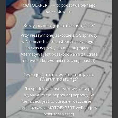
MOTOEXPERT — to podstawa pełnego
odszkodowania.
Kiedy przysługuje auto zastępcze?
Przy niezawinionej szkodzie z OC sprawcy
w Niemczech auto zastępcze przysługuje
na czas naprawy lub odkupu pojazdu.
Alternatywą jest odszkodowanie za utratę
możliwości korzystania (Nutzungsausfall).
Czym jest utrata wartości pojazdu
(Wertminderung)?
To spadek wartości rynkowej auta po
wypadku mimo poprawnej naprawy. W
Niemczech jest to odrębne roszczenie —
rzeczoznawca MOTOEXPERT wylicza je w
opinii technicznej.