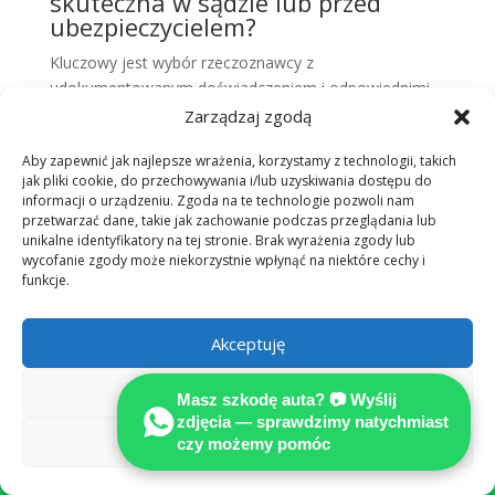
skuteczna w sądzie lub przed
ubezpieczycielem?
Kluczowy jest wybór rzeczoznawcy z
udokumentowanym doświadczeniem i odpowiednimi
certyfikatami. MOTOEXPERT posiada 30 lat
Zarządzaj zgodą
doświadczenia w branży, co sprawia, że każda
Aby zapewnić jak najlepsze wrażenia, korzystamy z technologii, takich
przygotowana przez nas niezależna opinia techniczna
jak pliki cookie, do przechowywania i/lub uzyskiwania dostępu do
cieszy się wysokim zaufaniem instytucji finansowych i
informacji o urządzeniu. Zgoda na te technologie pozwoli nam
prawnych, spełniając najwyższe standardy w
przetwarzać dane, takie jak zachowanie podczas przeglądania lub
odszkodowaniach.
unikalne identyfikatory na tej stronie. Brak wyrażenia zgody lub
wycofanie zgody może niekorzystnie wpłynąć na niektóre cechy i
funkcje.
Likwidacja szkody:
samodzielnie czy z
Akceptuję
MOTOEXPERT?
Odmów
Porównaj, zanim ubezpieczyciel zdecyduje za
Masz szkodę auta? 📷 Wyślij
Ciebie.
zdjęcia — sprawdzimy natychmiast
Zobacz preferencje
czy możemy pomóc
