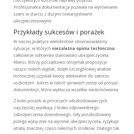
rzeczywistych kosztów naprawy pojazdu.
Profesjonalna dokumentacja pozwala na wyrównanie
szans w starciu z dużymi towarzystwami
ubezpieczeniowymi.
Przykłady sukcesów i porażek
W naszej praktyce wielokrotnie obserwowaliśmy
sytuacje, w których
niezależna opinia techniczna
całkowicie odmieniła stanowisko ubezpieczyciela.
Klienci, którzy początkowo otrzymali propozycje
rażąco niskich wypłat, dzięki szczegółowej analizie
technicznej uzyskali kwoty adekwatne do zakresu
uszkodzeń.
Sukces w takich sprawach zależy od precyzji
dokumentacji
, która wyklucza wszelkie niedomówienia.
Z kolei porażki w procesach odszkodowawczych
najczęściej wynikają z braku odpowiedniego
zabezpieczenia dowodowego. Gdy poszkodowany
polega wyłącznie na wycenie ubezpieczyciela, ryzykuje
utratę znacznej części należnych środków. Dlatego tak