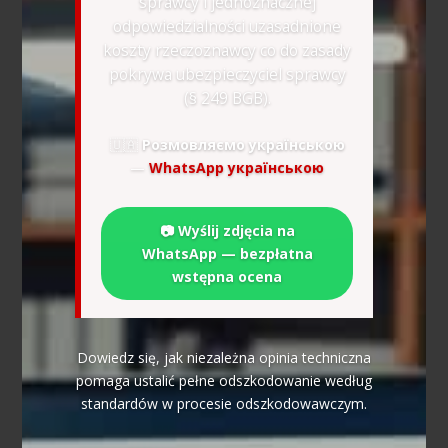
sprawcy i jednoznacznej
odpowiedzialności uzasadnione
koszty rzeczoznawcy co do zasady
pokrywa ubezpieczyciel sprawcy
(§ 249 BGB).
🇺🇦
Розмовляємо українською
—
WhatsApp українською
📷 Wyślij zdjęcia na
WhatsApp — bezpłatna
wstępna ocena
Dowiedz się, jak niezależna opinia techniczna
pomaga ustalić pełne odszkodowanie według
standardów w procesie odszkodowawczym.