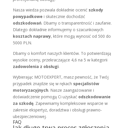
Nasza wiedza pozwala dokładnie ocenić
szkody
powypadkowe
i skutecznie dochodzić
odszkodowań
. Dbamy o transparentność i zaufanie.
Dlatego dokładnie informujemy o szacunkowych
kosztach naprawy
, które mogą wynosić od 500 do
5000 PLN.
Dbamy o komfort naszych klientów. To potwierdzają
wysokie oceny, przekraczające 4,6 na 5 w kategorii
zadowolenia z obsługi
.
Wybierając MOTOEXPERT, masz pewność, że Twój
przypadek znajdzie się w rękach
specjalistów
motoryzacyjnych
. Nasze zaangażowanie i
doświadczenie pomogą Ci uzyskać
odszkodowanie
za szkodę
. Zapewniamy kompleksowe wsparcie w
zakresie ekspertyz, doradztwa i obsługi prawno-
ubezpieczeniowej.
FAQ
Jak długo trwa proces zgłoszenia