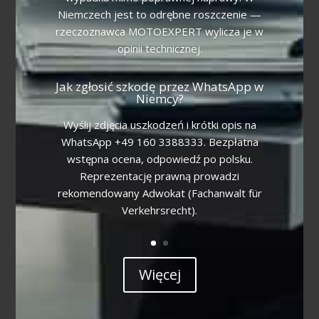
Niemczech jest to odrębne roszczenie —
rzeczoznawca MOTOEXPERT wylicza je w
opinii technicznej.
Jak zgłosić szkodę przez WhatsApp w
Niemcy?
Wyślij zdjęcia uszkodzeń i krótki opis na
WhatsApp +49 160 3388333. Bezpłatna
wstępna ocena, odpowiedź po polsku.
Reprezentację prawną prowadzi
rekomendowany Adwokat (Fachanwalt für
Verkehrsrecht).
Więcej