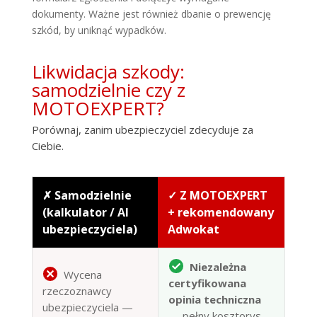
dokumenty. Ważne jest również dbanie o prewencję
szkód, by uniknąć wypadków.
Likwidacja szkody:
samodzielnie czy z
MOTOEXPERT?
Porównaj, zanim ubezpieczyciel zdecyduje za
Ciebie.
✗ Samodzielnie
✓ Z MOTOEXPERT
(kalkulator / AI
+ rekomendowany
ubezpieczyciela)
Adwokat
Niezależna
Wycena
certyfikowana
rzeczoznawcy
opinia techniczna
ubezpieczyciela —
— pełny kosztorys