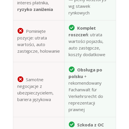
interes płatnika,
wg stawek
ryzyko zaniżenia
rynkowych
Komplet
Pominięte
roszczeń
: utrata
pozycje: utrata
wartości pojazdu,
wartości, auto
auto zastępcze,
zastępcze, holowanie
koszty dodatkowe
Obsługa po
polsku
+
Samotne
rekomendowany
negocjacje z
Fachanwalt für
ubezpieczycielem,
Verkehrsrecht do
bariera językowa
reprezentacji
prawnej
Szkoda z OC