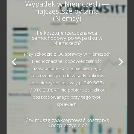
Wypadek w Niemczech —
najczęstsze pytania
(Niemcy)
Ile kosztuje rzeczoznawca
samochodowy po wypadku w
Niemczech?
Przy szkodzie z OC sprawcy w Niemczech
i jednoznacznej odpowiedzialności
uzasadnione koszty niezależnego
rzeczoznawcy co do zasady pokrywa
ubezpieczyciel sprawcy (§ 249 BGB).
MOTOEXPERT nie pobiera zaliczki od
poszkodowanego przy tego typu
sprawach.
Czy muszę zaakceptować kosztorys
ubezpieczyciela?