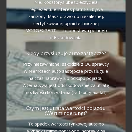
Nie. Kosztorys ubezpieczyciela
reprezentuje interes płatnika i bywa
zaniżony. Masz prawo do niezależnej,
certyfikowanej opinii technicznej
MOTOEXPERT — to podstawa pełnego
odszkodowania.
Kiedy przysługuje auto zastępcze?
Przy niezawinionej szkodzie z OC sprawcy
w Niemczech auto zastępcze przysługuje
na czas naprawy lub odkupu pojazdu.
Alternatywą jest odszkodowanie za utratę
możliwości korzystania (Nutzungsausfall).
Czym jest utrata wartości pojazdu
(Wertminderung)?
To spadek wartości rynkowej auta po
wypadku mimo poprawnej naprawy. W