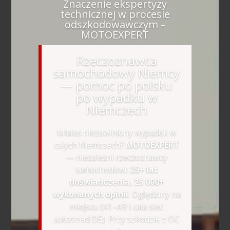
Znaczenie ekspertyzy
technicznej w procesie
odszkodowawczym –
MOTOEXPERT
Rzeczoznawca
samochodowy Niemcy
— pomoc po polsku
po wypadku w
Niemczech
Miałeś niezawiniony wypadek w
całych Niemczech?
MOTOEXPERT
— niezależni rzeczoznawcy
samochodowi:
25+ lat
doświadczenia, 25 000+
wykonanych opinii
. Oględziny na
miejscu (A1–A9 i cała sieć
autostrad DE). Przy szkodzie z OC