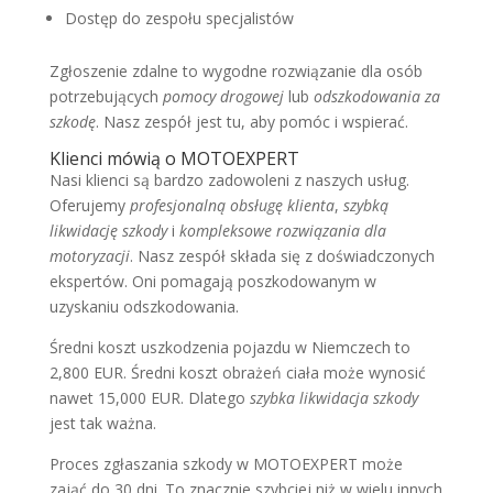
Dostęp do zespołu specjalistów
Zgłoszenie zdalne to wygodne rozwiązanie dla osób
potrzebujących
pomocy drogowej
lub
odszkodowania za
szkodę
. Nasz zespół jest tu, aby pomóc i wspierać.
Klienci mówią o MOTOEXPERT
Nasi klienci są bardzo zadowoleni z naszych usług.
Oferujemy
profesjonalną obsługę klienta
,
szybką
likwidację szkody
i
kompleksowe rozwiązania dla
motoryzacji
. Nasz zespół składa się z doświadczonych
ekspertów. Oni pomagają poszkodowanym w
uzyskaniu odszkodowania.
Średni koszt uszkodzenia pojazdu w Niemczech to
2,800 EUR. Średni koszt obrażeń ciała może wynosić
nawet 15,000 EUR. Dlatego
szybka likwidacja szkody
jest tak ważna.
Proces zgłaszania szkody w MOTOEXPERT może
zająć do 30 dni. To znacznie szybciej niż w wielu innych