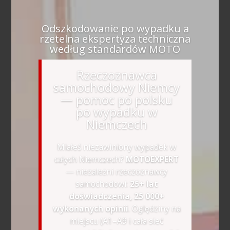
Odszkodowanie po wypadku a
rzetelna ekspertyza techniczna
według standardów MOTO
Rzeczoznawca
samochodowy Niemcy
— pomoc po polsku
po wypadku w
Niemczech
Miałeś niezawiniony wypadek w
całych Niemczech?
MOTOEXPERT
— niezależni rzeczoznawcy
samochodowi:
25+ lat
doświadczenia, 25 000+
wykonanych opinii
. Oględziny na
miejscu (A1–A9 i cała sieć