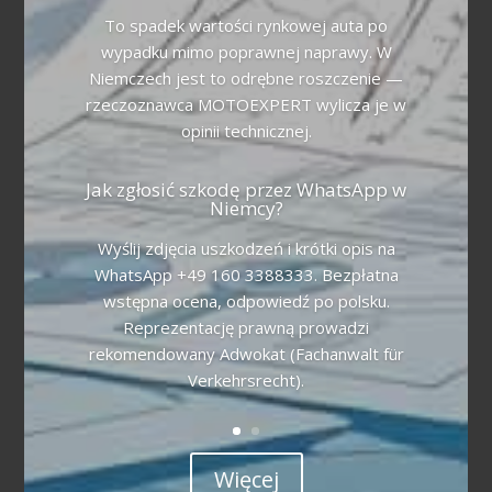
To spadek wartości rynkowej auta po
wypadku mimo poprawnej naprawy. W
Niemczech jest to odrębne roszczenie —
rzeczoznawca MOTOEXPERT wylicza je w
opinii technicznej.
Jak zgłosić szkodę przez WhatsApp w
Niemcy?
Wyślij zdjęcia uszkodzeń i krótki opis na
WhatsApp +49 160 3388333. Bezpłatna
wstępna ocena, odpowiedź po polsku.
Reprezentację prawną prowadzi
rekomendowany Adwokat (Fachanwalt für
Verkehrsrecht).
Więcej