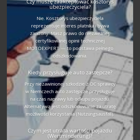
Czy muszę zaakceptować kosztorys
ubezpieczyciela?
Nie. Kosztorys ubezpieczyciela
reprezentuje interes płatnika i bywa
zaniżony. Masz prawo do niezależnej,
certyfikowanej opinii technicznej
MOTOEXPERT — to podstawa pełnego
odszkodowania.
Kiedy przysługuje auto zastępcze?
Przy niezawinionej szkodzie z OC sprawcy
w Niemczech auto zastępcze przysługuje
na czas naprawy lub odkupu pojazdu.
Alternatywą jest odszkodowanie za utratę
możliwości korzystania (Nutzungsausfall).
Czym jest utrata wartości pojazdu
(Wertminderung)?