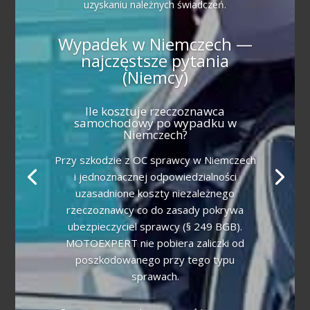
uzyskaniu należnych świadczeń.
Wypadek w Niemczech —
najczęstsze pytania
(Niemcy)
Ile kosztuje rzeczoznawca
samochodowy po wypadku w
Niemczech?
Przy szkodzie z OC sprawcy w Niemczech
i jednoznacznej odpowiedzialności
uzasadnione koszty niezależnego
rzeczoznawcy co do zasady pokrywa
ubezpieczyciel sprawcy (§ 249 BGB).
MOTOEXPERT nie pobiera zaliczki od
poszkodowanego przy tego typu
sprawach.