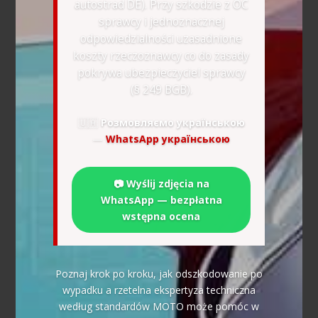
autostrad DE). Przy szkodzie z OC
sprawcy i jednoznacznej
odpowiedzialności uzasadnione
koszty rzeczoznawcy co do zasady
pokrywa ubezpieczyciel sprawcy
(§ 249 BGB).
🇺🇦
Розмовляємо українською
—
WhatsApp українською
📷 Wyślij zdjęcia na
WhatsApp — bezpłatna
wstępna ocena
Poznaj krok po kroku, jak odszkodowanie po
wypadku a rzetelna ekspertyza techniczna
według standardów MOTO może pomóc w