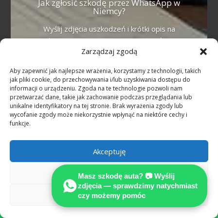
Jak zgłosić szkodę przez WhatsApp w
Niemcy?
Wyślij zdjęcia uszkodzeń i krótki opis na
WhatsApp +49 160 3388333. Bezpłatna
Zarządzaj zgodą
wstępna ocena, odpowiedź po polsku.
Reprezentację prawną prowadzi
Aby zapewnić jak najlepsze wrażenia, korzystamy z technologii, takich
rekomendowany Adwokat (Fachanwalt für
jak pliki cookie, do przechowywania i/lub uzyskiwania dostępu do
Verkehrsrecht).
informacji o urządzeniu. Zgoda na te technologie pozwoli nam
przetwarzać dane, takie jak zachowanie podczas przeglądania lub
unikalne identyfikatory na tej stronie. Brak wyrażenia zgody lub
wycofanie zgody może niekorzystnie wpłynąć na niektóre cechy i
funkcje.
Więcej
Akceptuję
Odmów
Masz szkodę auta? 📷 Wyślij
zdjęcia — sprawdzimy natychmiast
Zobacz preferencje
czy możemy pomóc

PORADA TECHNICZNO-PRAWNA GRATIS !