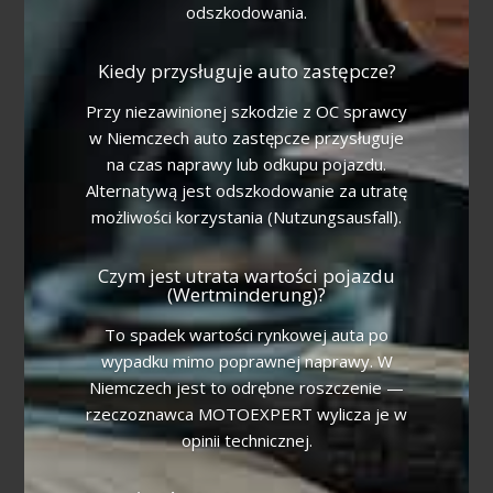
odszkodowania.
Kiedy przysługuje auto zastępcze?
Przy niezawinionej szkodzie z OC sprawcy
w Niemczech auto zastępcze przysługuje
na czas naprawy lub odkupu pojazdu.
Alternatywą jest odszkodowanie za utratę
możliwości korzystania (Nutzungsausfall).
Czym jest utrata wartości pojazdu
(Wertminderung)?
To spadek wartości rynkowej auta po
wypadku mimo poprawnej naprawy. W
Niemczech jest to odrębne roszczenie —
rzeczoznawca MOTOEXPERT wylicza je w
opinii technicznej.