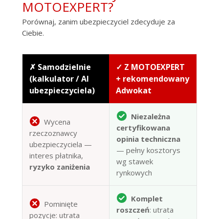
MOTOEXPERT?
Porównaj, zanim ubezpieczyciel zdecyduje za
Ciebie.
✗ Samodzielnie
✓ Z MOTOEXPERT
(kalkulator / AI
+ rekomendowany
ubezpieczyciela)
Adwokat
Niezależna
Wycena
certyfikowana
rzeczoznawcy
opinia techniczna
ubezpieczyciela —
— pełny kosztorys
interes płatnika,
wg stawek
ryzyko zaniżenia
rynkowych
Komplet
Pominięte
roszczeń
: utrata
pozycje: utrata