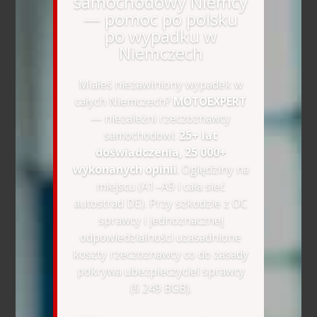
samochodowy Niemcy
— pomoc po polsku
po wypadku w
Niemczech
Miałeś niezawiniony wypadek w
całych Niemczech?
MOTOEXPERT
— niezależni rzeczoznawcy
samochodowi:
25+ lat
doświadczenia, 25 000+
wykonanych opinii
. Oględziny na
miejscu (A1–A9 i cała sieć
autostrad DE). Przy szkodzie z OC
sprawcy i jednoznacznej
odpowiedzialności uzasadnione
koszty rzeczoznawcy co do zasady
pokrywa ubezpieczyciel sprawcy
(§ 249 BGB).