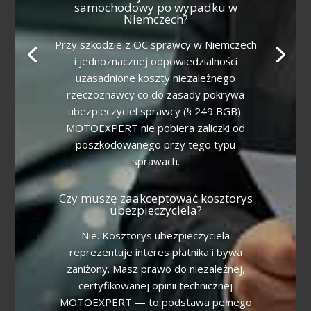
samochodowy po wypadku w
Niemczech?
Przy szkodzie z OC sprawcy w Niemczech
i jednoznacznej odpowiedzialności
uzasadnione koszty niezależnego
rzeczoznawcy co do zasady pokrywa
ubezpieczyciel sprawcy (§ 249 BGB).
MOTOEXPERT nie pobiera zaliczki od
poszkodowanego przy tego typu
sprawach.
Czy muszę zaakceptować kosztorys
ubezpieczyciela?
Nie. Kosztorys ubezpieczyciela
reprezentuje interes płatnika i bywa
zaniżony. Masz prawo do niezależnej,
certyfikowanej opinii technicznej
MOTOEXPERT — to podstawa pełnego