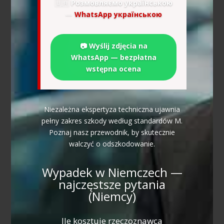
🇺🇦
Розмовляємо українською
—
WhatsApp українською
📷 Wyślij zdjęcia na
WhatsApp — bezpłatna
wstępna ocena
Niezależna ekspertyza techniczna ujawnia
pełny zakres szkody według standardów M.
Poznaj nasz przewodnik, by skutecznie
walczyć o odszkodowanie.
Wypadek w Niemczech —
najczęstsze pytania
(Niemcy)
Ile kosztuje rzeczoznawca