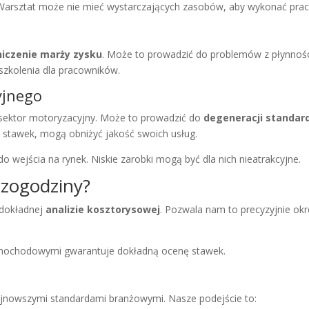
 Warsztat może nie mieć wystarczających zasobów, aby wykonać pra
iczenie marży zysku
. Może to prowadzić do problemów z płynnośc
szkolenia dla pracowników.
yjnego
 sektor motoryzacyjny. Może to prowadzić do
degeneracji standa
h stawek, mogą obniżyć jakość swoich usług.
o wejścia na rynek. Niskie zarobki mogą być dla nich nieatrakcyjne.
czogodziny?
 dokładnej
analizie kosztorysowej
. Pozwala nam to precyzyjnie okr
mochodowymi gwarantuje dokładną ocenę stawek.
nowszymi standardami branżowymi. Nasze podejście to: