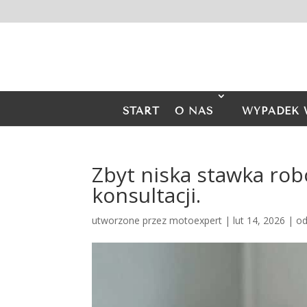
START
O NAS
WYPADEK 
Zbyt niska stawka rob
konsultacji.
utworzone przez
motoexpert
|
lut 14, 2026
|
od