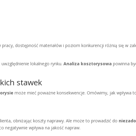
y pracy, dostępność materiałów i poziom konkurencji różnią się w za
 uwzględnienie lokalnego rynku.
Analiza kosztorysowa
powinna by
skich stawek
orysie
może mieć poważne konsekwencje. Omówimy, jak wpływa to na 
lienta, obniżając koszty naprawy. Ale może to prowadzić do
niezado
co negatywnie wpływa na jakość napraw.