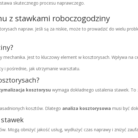
dstawa skutecznego procesu naprawczego.
u z stawkami roboczogodziny
orysach napraw. Jeśli są za niskie, może to prowadzić do wielu pr
ziny?
y mechanika. Jest to kluczowy element w kosztorysach. Wpływa na c
 i pośrednie, jak utrzymanie warsztatu.
osztorysach?
tymalizacja kosztorysu
wymaga dokładnego ustalenia stawek. To z
zasadnionych kosztów. Dlatego
analiza kosztorysowa
musi być dok
h stawek
. Mogą obniżyć jakość usług, wydłużyć czas naprawy i zniżyć zaufa