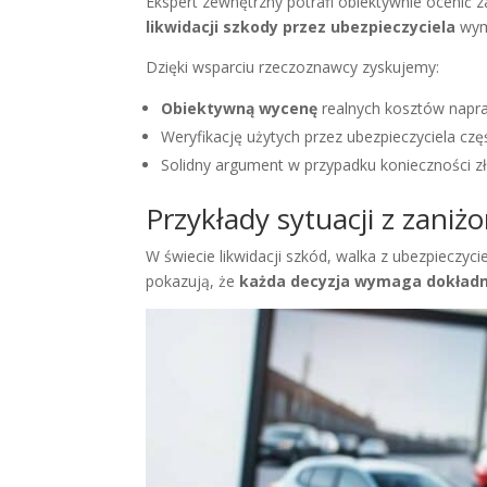
Ekspert zewnętrzny potrafi obiektywnie ocenić z
likwidacji szkody przez ubezpieczyciela
wyma
Dzięki wsparciu rzeczoznawcy zyskujemy:
Obiektywną wycenę
realnych kosztów napr
Weryfikację użytych przez ubezpieczyciela czę
Solidny argument w przypadku konieczności z
Przykłady sytuacji z zan
W świecie likwidacji szkód, walka z ubezpieczyc
pokazują, że
każda decyzja wymaga dokładne