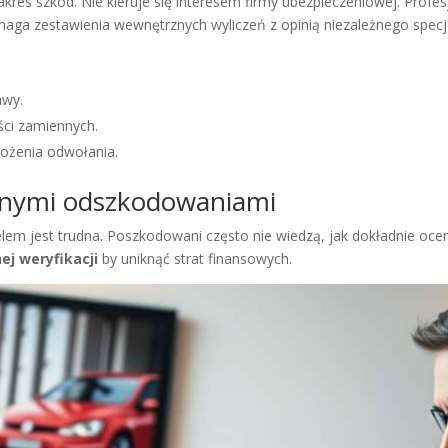
akres szkód. Nie kieruje się interesem firmy ubezpieczeniowej. Profe
ga zestawienia wewnętrznych wyliczeń z opinią niezależnego specja
awy.
ści zamiennych.
łożenia odwołania.
iżonymi odszkodowaniami
ielem jest trudna. Poszkodowani często nie wiedzą, jak dokładnie oce
j weryfikacji
by uniknąć strat finansowych.