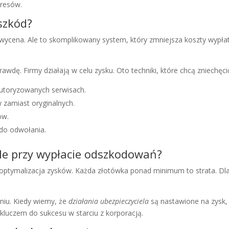
resów.
 szkód?
wycena. Ale to skomplikowany system, który zmniejsza koszty wypła
awdę. Firmy działają w celu zysku. Oto techniki, które chcą zniechęc
autoryzowanych serwisach.
 zamiast oryginalnych.
ów.
 do odwołania.
ele przy wypłacie odszkodowań?
 optymalizacja zysków. Każda złotówka ponad minimum to strata. D
iu. Kiedy wiemy, że
działania ubezpieczyciela
są nastawione na zysk, 
 kluczem do sukcesu w starciu z korporacją.