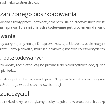
d niekorzystnej decyzji.
zaniżonego odszkodowania
 wycena szkody przez ubezpieczyciela różni się od rzeczywistych kos
 na naprawę. To
zaniżone odszkodowanie
jest problemem dla wiel
owania
gdy otrzymujemy mniej niż naprawa kosztuje. Ubezpieczyciele mogą 
trzymujemy pieniądze, które nie pokrywają naszych rzeczywistych stra
dla poszkodowanych
ak wiedzy technicznej często prowadzi do niekorzystnych decyzji fi
 pieniędzy.
która potrafi bronić swoich praw. Nie pozwólcie, aby procedury u
wych
pomaga w dochodzeniu swoich racji.
pieczycieli
cji szkód. Często spotykamy osoby zagubione w procedurach ubezp