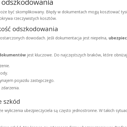
ia odszkodowania
a może być skomplikowany. Błędy w dokumentach mogą kosztować tysi
pokrywa rzeczywistych kosztów.
kość odszkodowania
ostarczonych dowodach. Jeśli dokumentacja jest niepełna,
ubezpiec
e dokumentów
jest kluczowe. Do najczęstszych braków, które obniża
zenie.
kody.
wynajem pojazdu zastępczego.
 zdarzenia.
e szkód
e wyliczenia ubezpieczyciela są często jednostronne. W takich sytua