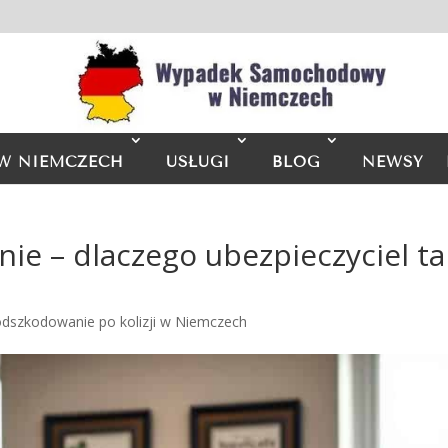
W NIEMCZECH
USŁUGI
BLOG
NEWSY
e – dlaczego ubezpieczyciel ta
odszkodowanie po kolizji w Niemczech