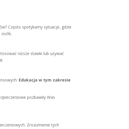
ztów? Często spotykamy sytuacje, gdzie
u osób.
stosować niższe stawki lub używać
t.
nansowych.
Edukacja w tym zakresie
bezpieczeniowe pozbawiły Was
ieczeniowych. Zrozumienie tych