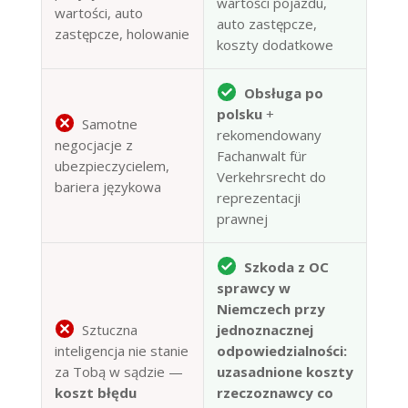
wartości pojazdu,
wartości, auto
auto zastępcze,
zastępcze, holowanie
koszty dodatkowe
Obsługa po
polsku
+
Samotne
rekomendowany
negocjacje z
Fachanwalt für
ubezpieczycielem,
Verkehrsrecht do
bariera językowa
reprezentacji
prawnej
Szkoda z OC
sprawcy w
Niemczech przy
Sztuczna
jednoznacznej
inteligencja nie stanie
odpowiedzialności:
za Tobą w sądzie —
uzasadnione koszty
koszt błędu
rzeczoznawcy co