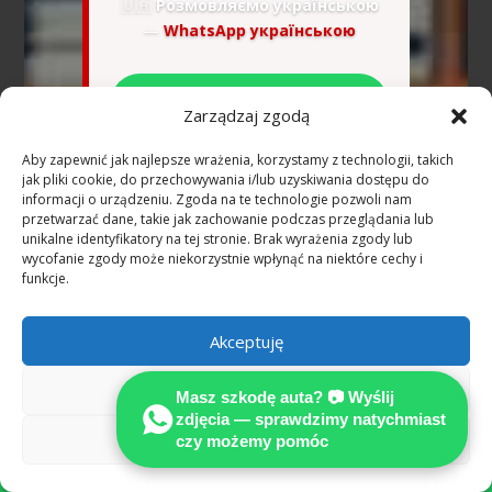
🇺🇦
Розмовляємо українською
—
WhatsApp українською
📷 Wyślij zdjęcia na
Zarządzaj zgodą
WhatsApp — bezpłatna
wstępna ocena
Aby zapewnić jak najlepsze wrażenia, korzystamy z technologii, takich
jak pliki cookie, do przechowywania i/lub uzyskiwania dostępu do
informacji o urządzeniu. Zgoda na te technologie pozwoli nam
przetwarzać dane, takie jak zachowanie podczas przeglądania lub
Dowiedz się, jak niezależna opinia techniczna
unikalne identyfikatory na tej stronie. Brak wyrażenia zgody lub
wycofanie zgody może niekorzystnie wpłynąć na niektóre cechy i
pomaga ustalić pełne odszkodowanie według
funkcje.
standardów w procesie odszkodowawczym.
Akceptuję
Wypadek w Niemczech —
najczęstsze pytania
Odmów
(Niemcy)
Masz szkodę auta? 📷 Wyślij
zdjęcia — sprawdzimy natychmiast
Zobacz preferencje
czy możemy pomóc

Ile kosztuje rzeczoznawca
samochodowy po wypadku w