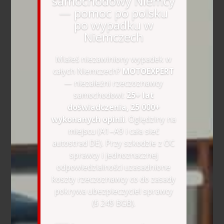
samochodowy Niemcy
— pomoc po polsku
po wypadku w
Niemczech
Miałeś niezawiniony wypadek w
całych Niemczech?
MOTOEXPERT
— niezależni rzeczoznawcy
samochodowi:
25+ lat
doświadczenia, 25 000+
wykonanych opinii
. Oględziny na
miejscu (A1–A9 i cała sieć
autostrad DE). Przy szkodzie z OC
sprawcy i jednoznacznej
odpowiedzialności uzasadnione
koszty rzeczoznawcy co do zasady
pokrywa ubezpieczyciel sprawcy
(§ 249 BGB).