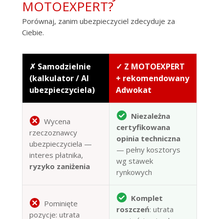
MOTOEXPERT?
Porównaj, zanim ubezpieczyciel zdecyduje za
Ciebie.
✗ Samodzielnie
✓ Z MOTOEXPERT
(kalkulator / AI
+ rekomendowany
ubezpieczyciela)
Adwokat
Niezależna
Wycena
certyfikowana
rzeczoznawcy
opinia techniczna
ubezpieczyciela —
— pełny kosztorys
interes płatnika,
wg stawek
ryzyko zaniżenia
rynkowych
Komplet
Pominięte
roszczeń
: utrata
pozycje: utrata