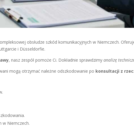
kompleksowej obsłudze szkód komunikacyjnych w Niemczech. Oferuje
tgarcie i Düsseldorfie.
rawy
, nasz zespół pomoże Ci. Dokładnie sprawdzimy
analizę technic
dowani mogą otrzymać należne odszkodowanie po
konsultacji z rz
w.
szkodowania.
h w Niemczech.