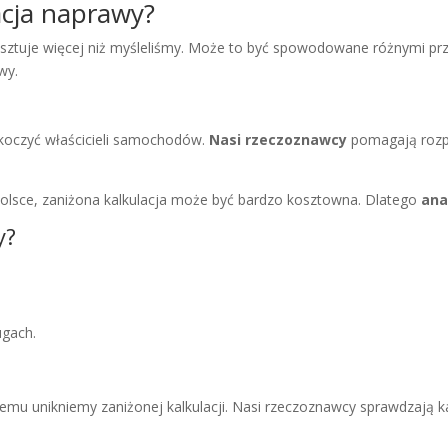
acja naprawy?
osztuje więcej niż myśleliśmy. Może to być spowodowane różnymi prz
wy.
skoczyć właścicieli samochodów.
Nasi rzeczoznawcy
pomagają rozpo
olsce, zaniżona kalkulacja może być bardzo kosztowna. Dlatego
ana
y?
ugach.
temu unikniemy zaniżonej kalkulacji. Nasi rzeczoznawcy sprawdzają k