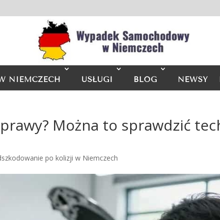
W NIEMCZECH
USŁUGI
BLOG
NEWSY
aprawy? Można to sprawdzić tec
dszkodowanie po kolizji w Niemczech