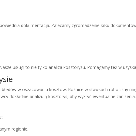
 odpowiednia dokumentacja. Zalecamy zgromadzenie kilku dokumentów
. Nasze usługi to nie tylko analiza kosztorysu. Pomagamy też w uzys
ysie
 błędów w oszacowaniu kosztów. Różnice w stawkach robocizny mi
wcy dokładnie analizują kosztorys, aby wykryć ewentualne zaniżenia.
ć:
anym regionie.