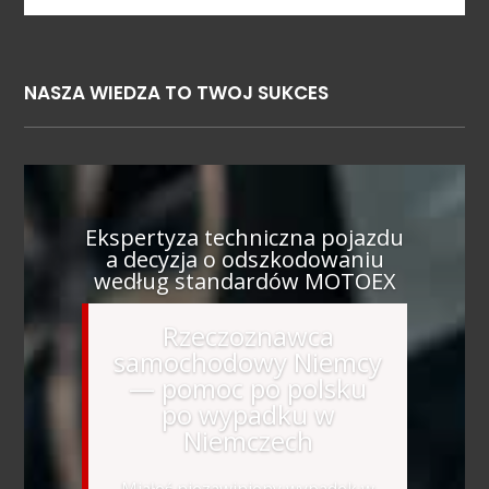
NASZA WIEDZA TO TWOJ SUKCES
Ekspertyza techniczna pojazdu
a decyzja o odszkodowaniu
według standardów MOTOEX
Rzeczoznawca
samochodowy Niemcy
— pomoc po polsku
po wypadku w
Niemczech
Miałeś niezawiniony wypadek w