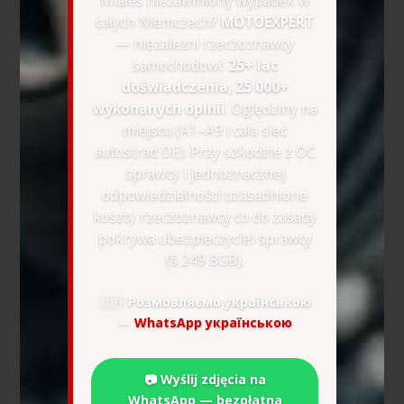
całych Niemczech?
MOTOEXPERT
— niezależni rzeczoznawcy
samochodowi:
25+ lat
doświadczenia, 25 000+
wykonanych opinii
. Oględziny na
miejscu (A1–A9 i cała sieć
autostrad DE). Przy szkodzie z OC
sprawcy i jednoznacznej
odpowiedzialności uzasadnione
koszty rzeczoznawcy co do zasady
pokrywa ubezpieczyciel sprawcy
(§ 249 BGB).
🇺🇦
Розмовляємо українською
—
WhatsApp українською
📷 Wyślij zdjęcia na
WhatsApp — bezpłatna