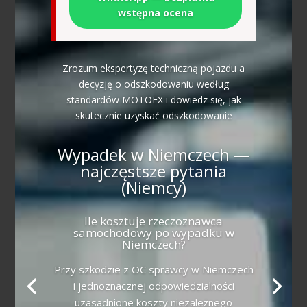
wstępna ocena
Zrozum ekspertyzę techniczną pojazdu a
decyzję o odszkodowaniu według
standardów MOTOEX i dowiedz się, jak
skutecznie uzyskać odszkodowanie
Wypadek w Niemczech —
najczęstsze pytania
(Niemcy)
Ile kosztuje rzeczoznawca
samochodowy po wypadku w
Niemczech?
Przy szkodzie z OC sprawcy w Niemczech
i jednoznacznej odpowiedzialności
uzasadnione koszty niezależnego