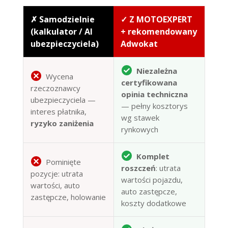
✗ Samodzielnie
✓ Z MOTOEXPERT
(kalkulator / AI
+ rekomendowany
ubezpieczyciela)
Adwokat
Niezależna
Wycena
certyfikowana
rzeczoznawcy
opinia techniczna
ubezpieczyciela —
— pełny kosztorys
interes płatnika,
wg stawek
ryzyko zaniżenia
rynkowych
Komplet
Pominięte
roszczeń
: utrata
pozycje: utrata
wartości pojazdu,
wartości, auto
auto zastępcze,
zastępcze, holowanie
koszty dodatkowe