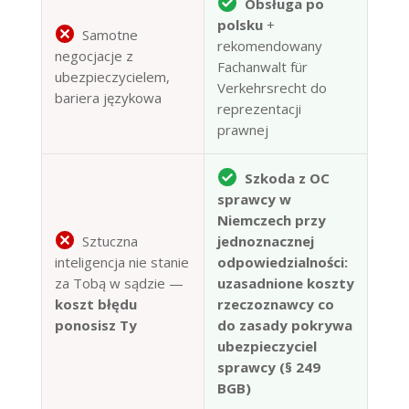
Obsługa po
polsku
+
Samotne
rekomendowany
negocjacje z
Fachanwalt für
ubezpieczycielem,
Verkehrsrecht do
bariera językowa
reprezentacji
prawnej
Szkoda z OC
sprawcy w
Niemczech przy
Sztuczna
jednoznacznej
inteligencja nie stanie
odpowiedzialności:
za Tobą w sądzie —
uzasadnione koszty
koszt błędu
rzeczoznawcy co
ponosisz Ty
do zasady pokrywa
ubezpieczyciel
sprawcy (§ 249
BGB)