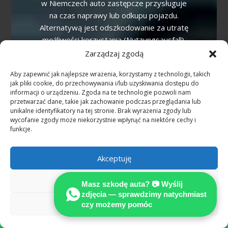
w Niemczech auto zastępcze przysługuje
na czas naprawy lub odkupu pojazdu.
Alternatywą jest odszkodowanie za utratę
możliwości korzystania (Nutzungsausfall).
Zarządzaj zgodą
Czym jest utrata wartości pojazdu
Aby zapewnić jak najlepsze wrażenia, korzystamy z technologii, takich
(Wertminderung)?
jak pliki cookie, do przechowywania i/lub uzyskiwania dostępu do
informacji o urządzeniu. Zgoda na te technologie pozwoli nam
To spadek wartości rynkowej auta po
przetwarzać dane, takie jak zachowanie podczas przeglądania lub
wypadku mimo poprawnej naprawy. W
unikalne identyfikatory na tej stronie. Brak wyrażenia zgody lub
Niemczech jest to odrębne roszczenie —
wycofanie zgody może niekorzystnie wpłynąć na niektóre cechy i
funkcje.
rzeczoznawca MOTOEXPERT wylicza je w
opinii technicznej.
Akceptuję
Jak zgłosić szkodę przez WhatsApp w
Niemcy?
Odmów
Masz szkodę auta? 📷 Wyślij
zdjęcia — sprawdzimy natychmiast
Wyślij zdjęcia uszkodzeń i krótki opis na
Zobacz preferencje
czy możemy pomóc
WhatsApp +49 160 3388333. Bezpłatna

wstępna ocena, odpowiedź po polsku.