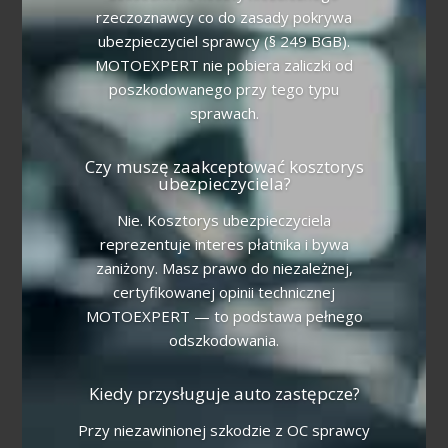
rzeczoznawcy co do zasady pokrywa
ubezpieczyciel sprawcy (§ 249 BGB).
MOTOEXPERT nie pobiera zaliczki od
poszkodowanego przy tego typu
sprawach.
Czy muszę zaakceptować kosztorys
ubezpieczyciela?
Nie. Kosztorys ubezpieczyciela
reprezentuje interes płatnika i bywa
zaniżony. Masz prawo do niezależnej,
certyfikowanej opinii technicznej
MOTOEXPERT — to podstawa pełnego
odszkodowania.
Kiedy przysługuje auto zastępcze?
Przy niezawinionej szkodzie z OC sprawcy