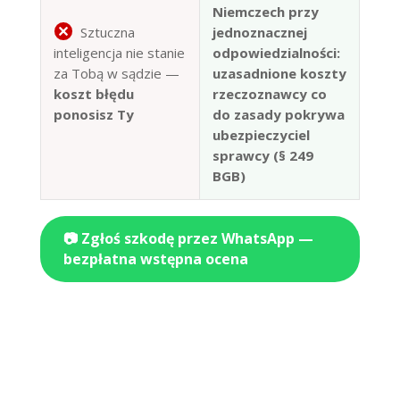
Niemczech przy
Sztuczna
jednoznacznej
inteligencja nie stanie
odpowiedzialności:
za Tobą w sądzie —
uzasadnione koszty
koszt błędu
rzeczoznawcy co
ponosisz Ty
do zasady pokrywa
ubezpieczyciel
sprawcy (§ 249
BGB)
📷 Zgłoś szkodę przez WhatsApp —
bezpłatna wstępna ocena