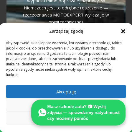
wypadku mimo poprawnej naprawy. W
Niemczech jest to odrębne roszczenie —
rzeczoznawca MOTOEXPERT wylicza je w
opinii technicznej.
Zarządzaj zgodą
Jak zgłosić szkodę przez WhatsApp w
Niemcy?
Aby zapewnić jak najlepsze wrażenia, korzystamy z technologii, takich
jak pliki cookie, do przechowywania i/lub uzyskiwania dostępu do
Wyślij zdjęcia uszkodzeń i krótki opis na
informacji o urządzeniu. Zgoda na te technologie pozwoli nam
przetwarzać dane, takie jak zachowanie podczas przeglądania lub
WhatsApp +49 160 3388333. Bezpłatna
unikalne identyfikatory na tej stronie. Brak wyrażenia zgody lub
wstępna ocena, odpowiedź po polsku.
wycofanie zgody może niekorzystnie wpłynąć na niektóre cechy i
Reprezentację prawną prowadzi
funkcje.
rekomendowany Adwokat (Fachanwalt für
Verkehrsrecht).
Akceptuję
Odmów
Masz szkodę auta? 📷 Wyślij
zdjęcia — sprawdzimy natychmiast
Więcej
Zobacz preferencje
czy możemy pomóc
