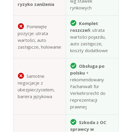
wg stawek
ryzyko zaniżenia
rynkowych
Komplet
Pominięte
roszczeń
: utrata
pozycje: utrata
wartości pojazdu,
wartości, auto
auto zastępcze,
zastępcze, holowanie
koszty dodatkowe
Obsługa po
polsku
+
Samotne
rekomendowany
negocjacje z
Fachanwalt für
ubezpieczycielem,
Verkehrsrecht do
bariera językowa
reprezentacji
prawnej
Szkoda z OC
sprawcy w