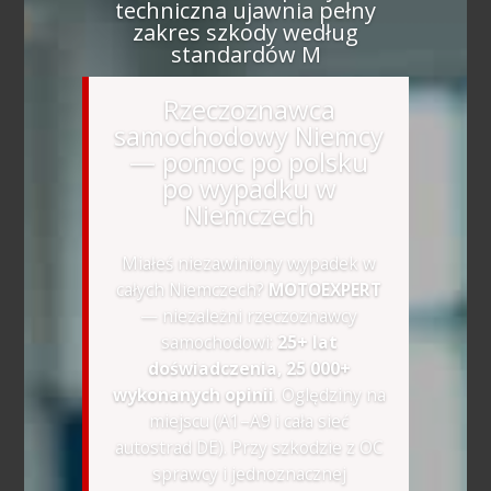
techniczna ujawnia pełny
zakres szkody według
standardów M
Rzeczoznawca
samochodowy Niemcy
— pomoc po polsku
po wypadku w
Niemczech
Miałeś niezawiniony wypadek w
całych Niemczech?
MOTOEXPERT
— niezależni rzeczoznawcy
samochodowi:
25+ lat
doświadczenia, 25 000+
wykonanych opinii
. Oględziny na
miejscu (A1–A9 i cała sieć
autostrad DE). Przy szkodzie z OC
sprawcy i jednoznacznej