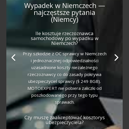
Wypadek w Niemczech —
najczęstsze pytania
(Niemcy)
Ile kosztuje rzeczoznawca
samochodowy po wypadku w
Niemczech?
Przy szkodzie z OC sprawcy w Niemczech
i jednoznacznej odpowiedzialności
uzasadnione koszty niezależnego
rzeczoznawcy co do zasady pokrywa
ubezpieczyciel sprawcy (§ 249 BGB).
MOTOEXPERT nie pobiera zaliczki od
poszkodowanego przy tego typu
sprawach.
Czy muszę zaakceptować kosztorys
ubezpieczyciela?