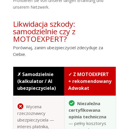
Profitieren Sie von unserer langen Erfahrung und
unserem Netzwerk.
Likwidacja szkody:
samodzielnie czy z
MOTOEXPERT?
Porównaj, zanim ubezpieczyciel zdecyduje za
Ciebie.
✗ Samodzielnie
✓ Z MOTOEXPERT
(kalkulator / AI
+ rekomendowany
ubezpieczyciela)
Adwokat
Niezależna
Wycena
certyfikowana
rzeczoznawcy
opinia techniczna
ubezpieczyciela —
— pełny kosztorys
interes płatnika,