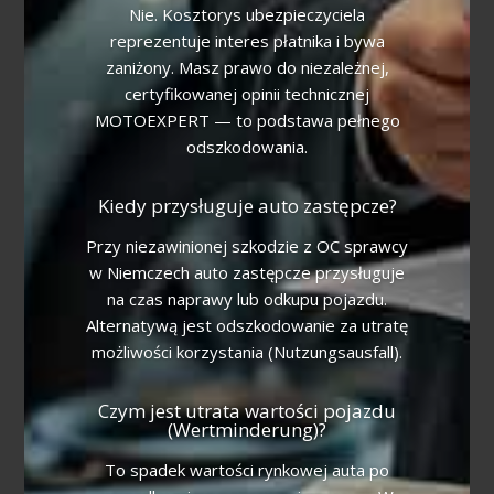
Nie. Kosztorys ubezpieczyciela
reprezentuje interes płatnika i bywa
zaniżony. Masz prawo do niezależnej,
certyfikowanej opinii technicznej
MOTOEXPERT — to podstawa pełnego
odszkodowania.
Kiedy przysługuje auto zastępcze?
Przy niezawinionej szkodzie z OC sprawcy
w Niemczech auto zastępcze przysługuje
na czas naprawy lub odkupu pojazdu.
Alternatywą jest odszkodowanie za utratę
możliwości korzystania (Nutzungsausfall).
Czym jest utrata wartości pojazdu
(Wertminderung)?
To spadek wartości rynkowej auta po