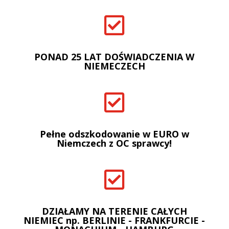

PONAD 25 LAT DOŚWIADCZENIA W
NIEMECZECH

Pełne odszkodowanie w EURO w
Niemczech z OC sprawcy!

DZIAŁAMY NA TERENIE CAŁYCH
NIEMIEC np. BERLINIE - FRANKFURCIE -