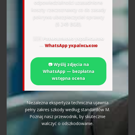
odpowiedzialności uzasadnione
koszty rzeczoznawcy co do zasady
pokrywa ubezpieczyciel sprawcy
(§ 249 BGB).
🇺🇦
Розмовляємо українською
—
WhatsApp українською
📷 Wyślij zdjęcia na
WhatsApp — bezpłatna
wstępna ocena
Niezależna ekspertyza techniczna ujawnia
pełny zakres szkody według standardów M.
Poznaj nasz przewodnik, by skutecznie
walczyć o odszkodowanie.