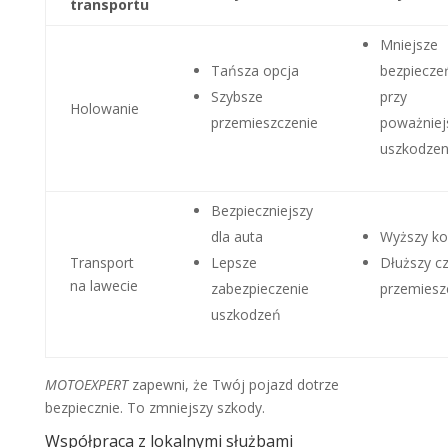
transportu
Mniejsze
Tańsza opcja
bezpiecze
Szybsze
przy
Holowanie
przemieszczenie
poważniej
uszkodzen
Bezpieczniejszy
dla auta
Wyższy ko
Transport
Lepsze
Dłuższy c
na lawecie
zabezpieczenie
przemiesz
uszkodzeń
MOTOEXPERT
zapewni, że Twój pojazd dotrze
bezpiecznie. To zmniejszy szkody.
Współpraca z lokalnymi służbami