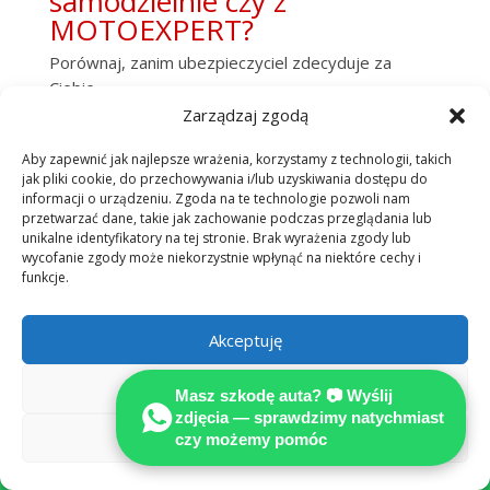
samodzielnie czy z
MOTOEXPERT?
Porównaj, zanim ubezpieczyciel zdecyduje za
Ciebie.
Zarządzaj zgodą
Aby zapewnić jak najlepsze wrażenia, korzystamy z technologii, takich
✗ Samodzielnie
✓ Z MOTOEXPERT
jak pliki cookie, do przechowywania i/lub uzyskiwania dostępu do
(kalkulator / AI
+ rekomendowany
informacji o urządzeniu. Zgoda na te technologie pozwoli nam
ubezpieczyciela)
Adwokat
przetwarzać dane, takie jak zachowanie podczas przeglądania lub
unikalne identyfikatory na tej stronie. Brak wyrażenia zgody lub
wycofanie zgody może niekorzystnie wpłynąć na niektóre cechy i
Niezależna
funkcje.
Wycena
certyfikowana
rzeczoznawcy
opinia techniczna
ubezpieczyciela —
Akceptuję
— pełny kosztorys
interes płatnika,
wg stawek
ryzyko zaniżenia
Odmów
Masz szkodę auta? 📷 Wyślij
rynkowych
zdjęcia — sprawdzimy natychmiast
Zobacz preferencje
czy możemy pomóc

Komplet
Pominięte
roszczeń
: utrata