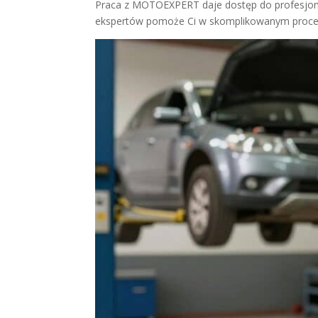
Praca z MOTOEXPERT daje dostęp do profesjonal
ekspertów pomoże Ci w skomplikowanym procesi