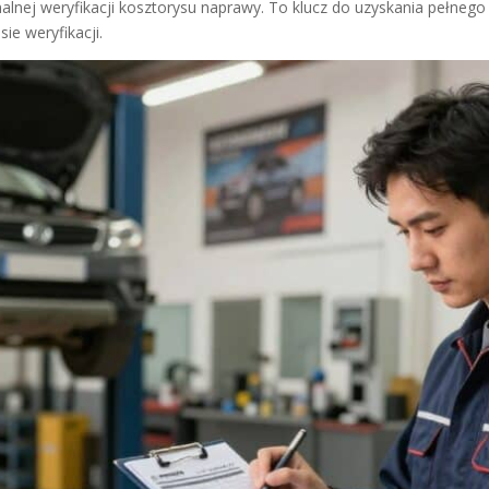
nej weryfikacji kosztorysu naprawy. To klucz do uzyskania pełneg
e weryfikacji.