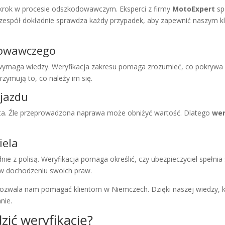
 krok w procesie odszkodowawczym. Eksperci z firmy
MotoExpert
sp
espół dokładnie sprawdza każdy przypadek, aby zapewnić naszym 
dowawczego
maga wiedzy. Weryfikacja zakresu pomaga zrozumieć, co pokrywa ube
trzymują to, co należy im się.
jazdu
ta. Źle przeprowadzona naprawa może obniżyć wartość. Dlatego
wer
iela
ie z polisą. Weryfikacja pomaga określić, czy ubezpieczyciel spełnia
w dochodzeniu swoich praw.
pozwala nam pomagać klientom w Niemczech. Dzięki naszej wiedzy, k
nie.
zić weryfikację?