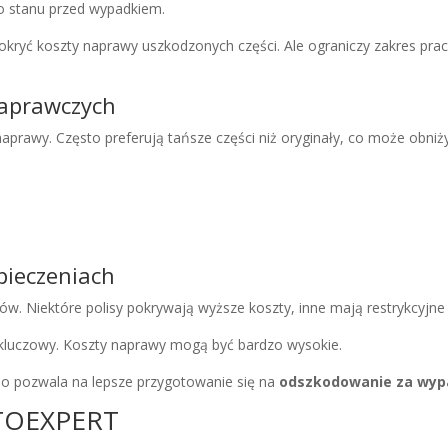
o stanu przed wypadkiem.
okryć koszty naprawy uszkodzonych części. Ale ograniczy zakres pra
naprawczych
aprawy. Często preferują tańsze części niż oryginały, co może obniż
pieczeniach
ów. Niektóre polisy pokrywają wyższe koszty, inne mają restrykcyjne l
t kluczowy. Koszty naprawy mogą być bardzo wysokie.
 To pozwala na lepsze przygotowanie się na
odszkodowanie za wy
OTOEXPERT