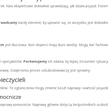
ok. Nasi ekspertowie dokładnie sprawdzają, jak działa pojazd. Potem o
rawdzamy
każdy element, by upewnić się, że wszystko jest dokładni
tem
jest kluczowa.
Nasi eksperci
mają dużo wiedzy. Mogą dać fachowe
h specjalistów.
Porównujemy
ich zdania, by lepiej zrozumieć sytuacj
prawę. Dzięki temu proces odszkodowawczy jest sprawny.
eczycieli
dów. Te ograniczenia mogą zmienić koszt naprawy i wartość pojazd
mocnicze
naprawy pomocnicze
. Naprawy główne dotyczą bezpośrednich uszko