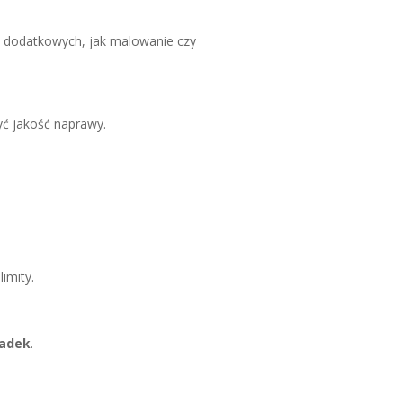
c dodatkowych, jak malowanie czy
yć jakość naprawy.
imity.
padek
.