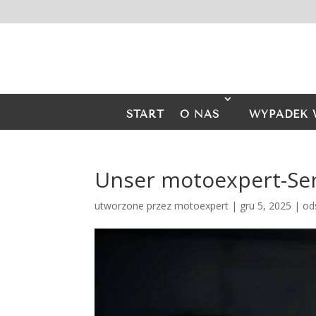
START
O NAS
WYPADEK 
Unser motoexpert-Se
utworzone przez
motoexpert
|
gru 5, 2025
|
od