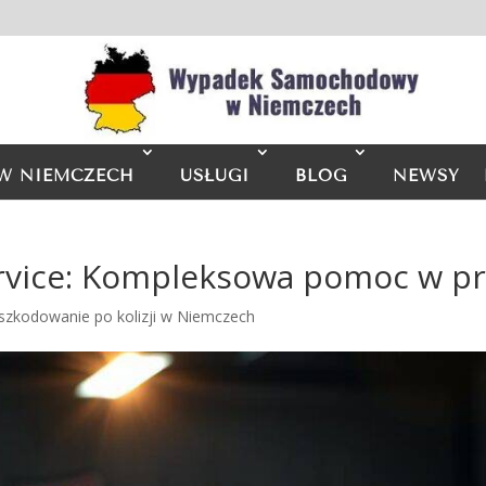
W NIEMCZECH
USŁUGI
BLOG
NEWSY
rvice: Kompleksowa pomoc w p
szkodowanie po kolizji w Niemczech