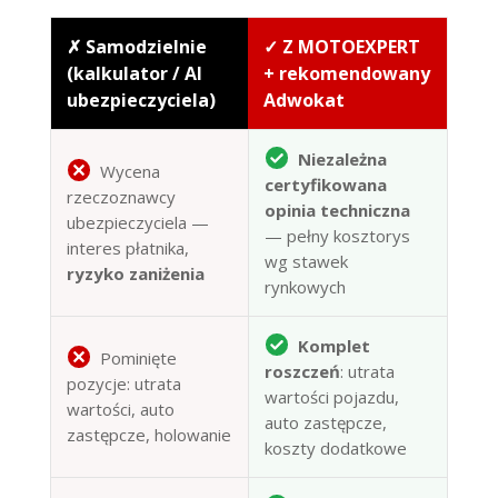
✗ Samodzielnie
✓ Z MOTOEXPERT
(kalkulator / AI
+ rekomendowany
ubezpieczyciela)
Adwokat
Niezależna
Wycena
certyfikowana
rzeczoznawcy
opinia techniczna
ubezpieczyciela —
— pełny kosztorys
interes płatnika,
wg stawek
ryzyko zaniżenia
rynkowych
Komplet
Pominięte
roszczeń
: utrata
pozycje: utrata
wartości pojazdu,
wartości, auto
auto zastępcze,
zastępcze, holowanie
koszty dodatkowe