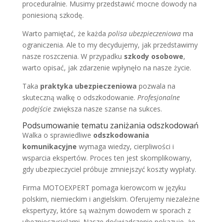
proceduralnie. Musimy przedstawić mocne dowody na
poniesioną szkodę.
Warto pamiętać, że każda
polisa ubezpieczeniowa
ma
ograniczenia. Ale to my decydujemy, jak przedstawimy
nasze roszczenia. W przypadku
szkody osobowe
,
warto opisać, jak zdarzenie wpłynęło na nasze życie.
Taka
praktyka ubezpieczeniowa
pozwala na
skuteczną walkę o odszkodowanie.
Profesjonalne
podejście
zwiększa nasze szanse na sukces.
Podsumowanie tematu zaniżania odszkodowań
Walka o sprawiedliwe
odszkodowania
komunikacyjne
wymaga wiedzy, cierpliwości i
wsparcia ekspertów. Proces ten jest skomplikowany,
gdy ubezpieczyciel próbuje zmniejszyć koszty wypłaty.
Firma MOTOEXPERT pomaga kierowcom w języku
polskim, niemieckim i angielskim. Oferujemy niezależne
ekspertyzy, które są ważnym dowodem w sporach z
ubezpieczycielami. Nasze doświadczenie pokazuje, że