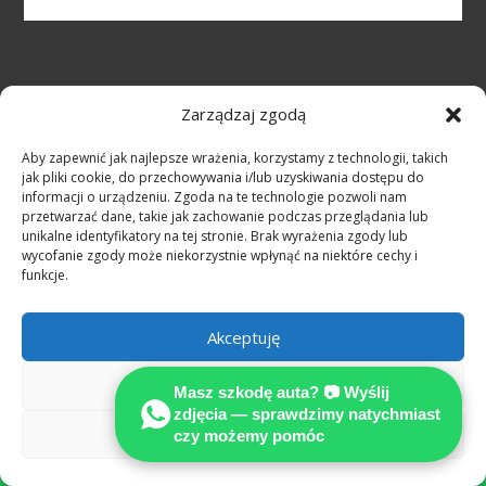
NASZA WIEDZA TO TWOJ SUKCES
Zarządzaj zgodą
Aby zapewnić jak najlepsze wrażenia, korzystamy z technologii, takich
jak pliki cookie, do przechowywania i/lub uzyskiwania dostępu do
informacji o urządzeniu. Zgoda na te technologie pozwoli nam
przetwarzać dane, takie jak zachowanie podczas przeglądania lub
Odszkodowanie po wypadku a
unikalne identyfikatory na tej stronie. Brak wyrażenia zgody lub
wycofanie zgody może niekorzystnie wpłynąć na niektóre cechy i
rzetelna ekspertyza techniczna
funkcje.
według standardów MOTO
Rzeczoznawca
Akceptuję
samochodowy Niemcy
— pomoc po polsku
Odmów
Masz szkodę auta? 📷 Wyślij
po wypadku w
zdjęcia — sprawdzimy natychmiast
Zobacz preferencje
Niemczech
czy możemy pomóc
