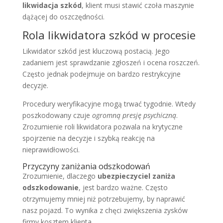
likwidacja szkód
, klient musi stawić czoła maszynie
dążącej do oszczędności.
Rola likwidatora szkód w procesie
Likwidator szkód jest kluczową postacią. Jego
zadaniem jest sprawdzanie zgłoszeń i ocena roszczeń.
Często jednak podejmuje on bardzo restrykcyjne
decyzje.
Procedury weryfikacyjne mogą trwać tygodnie. Wtedy
poszkodowany czuje
ogromną presję psychiczną
.
Zrozumienie roli likwidatora pozwala na krytyczne
spojrzenie na decyzje i szybką reakcję na
nieprawidłowości.
Przyczyny zaniżania odszkodowań
Zrozumienie, dlaczego
ubezpieczyciel zaniża
odszkodowanie
, jest bardzo ważne. Często
otrzymujemy mniej niż potrzebujemy, by naprawić
nasz pojazd. To wynika z chęci zwiększenia zysków
firmy kosztem klienta.