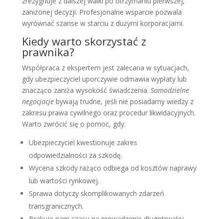
zrezygnuje z dalszej walki po otrzymaniu pierwszej,
zaniżonej decyzji. Profesjonalne wsparcie pozwala
wyrównać szanse w starciu z dużymi korporacjami.
Kiedy warto skorzystać z
prawnika?
Współpraca z ekspertem jest zalecana w sytuacjach,
gdy ubezpieczyciel uporczywie odmawia wypłaty lub
znacząco zaniża wysokość świadczenia.
Samodzielne
negocjacje
bywają trudne, jeśli nie posiadamy wiedzy z
zakresu prawa cywilnego oraz procedur likwidacyjnych.
Warto zwrócić się o pomoc, gdy:
Ubezpieczyciel kwestionuje zakres
odpowiedzialności za szkodę.
Wycena szkody rażąco odbiega od kosztów naprawy
lub wartości rynkowej.
Sprawa dotyczy skomplikowanych zdarzeń
transgranicznych.
Brakuje nam czasu na prowadzenie długotrwałej