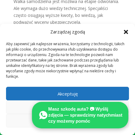
Walka samodzielna jest możliwa na etapie odwołania.
Ale wymaga dużo wiedzy technicznej. Specjaliści
często osiągają wyższe kwoty, bo wiedzą, jak
podważyć wyceny ubezpieczyciela.
Jak przebiega proces likwidacji
Zarządzaj zgodą
szkody po wypadku?
Aby zapewnić jak najlepsze wrażenia, korzystamy z technologii, takich
Proces zaczyna się od zgłoszenia zdarzenia. Następnie
jak pliki cookie, do przechowywania i/lub uzyskiwania dostępu do
ubezpieczyciel przeprowadza oględziny. Potem
informacji o urządzeniu. Zgoda na te technologie pozwoli nam
przygotowywany jest kosztorys i decyzja o
przetwarzać dane, takie jak zachowanie podczas przeglądania lub
unikalne identyfikatory na tej stronie. Brak wyrażenia zgody lub
odszkodowaniu. Ważne jest, aby monitorować każdy
wycofanie zgody może niekorzystnie wpłynąć na niektóre cechy i
etap.
funkcje.
Czym różni się obecna praktyka
odszkodowawcza od standardów
rynkowych?
Akceptuję
Obecna praktyka często odbiega od standardów.
Odmów
Masz szkodę auta? 📷 Wyślij
Ubezpieczyciele dążą do obniżenia kosztów, co często
zdjęcia — sprawdzimy natychmiast
kosztuje jakość naprawy i bezpieczeństwo na drogach.
Zobacz preferencje
czy możemy pomóc
Jakie działania ubezpieczyciela w

likwidacji szkód powinny wzbudzić