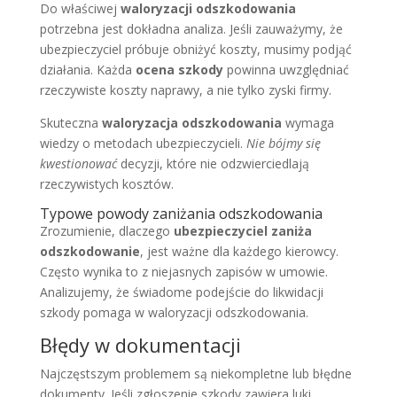
Do właściwej
waloryzacji odszkodowania
potrzebna jest dokładna analiza. Jeśli zauważymy, że
ubezpieczyciel próbuje obniżyć koszty, musimy podjąć
działania. Każda
ocena szkody
powinna uwzględniać
rzeczywiste koszty naprawy, a nie tylko zyski firmy.
Skuteczna
waloryzacja odszkodowania
wymaga
wiedzy o metodach ubezpieczycieli.
Nie bójmy się
kwestionować
decyzji, które nie odzwierciedlają
rzeczywistych kosztów.
Typowe powody zaniżania odszkodowania
Zrozumienie, dlaczego
ubezpieczyciel zaniża
odszkodowanie
, jest ważne dla każdego kierowcy.
Często wynika to z niejasnych zapisów w umowie.
Analizujemy, że świadome podejście do likwidacji
szkody pomaga w waloryzacji odszkodowania.
Błędy w dokumentacji
Najczęstszym problemem są niekompletne lub błędne
dokumenty. Jeśli zgłoszenie szkody zawiera luki,