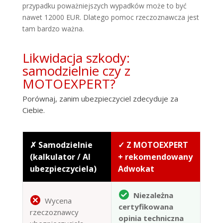
przypadku poważniejszych wypadków może to być
nawet 12000 EUR. Dlatego pomoc rzeczoznawcza jest
tam bardzo ważna.
Likwidacja szkody:
samodzielnie czy z
MOTOEXPERT?
Porównaj, zanim ubezpieczyciel zdecyduje za
Ciebie.
✗ Samodzielnie
✓ Z MOTOEXPERT
(kalkulator / AI
+ rekomendowany
ubezpieczyciela)
Adwokat
Niezależna
Wycena
certyfikowana
rzeczoznawcy
opinia techniczna