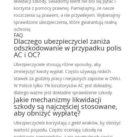
likwidacji szkody. Świadomy klient nie boi się pytać i
korzysta z pomocy prawnej. Pamiętajmy, że nasze
roszczenia są prawem, a nie przywilejem. Wybierajmy
sprawdzone ubezpieczenia, które gwarantują realną
ochronę.
FAQ
Dlaczego ubezpieczyciel zaniża
odszkodowanie w przypadku polis
AC i OC?
Ubezpieczyciele stosują różne sposoby, aby
zmniejszyć kwoty wypłat. Często używają niskich
stawek za godziny pracy i niejasnych zapisów w OWU.
W Polsce tylko 1% kosztorysów AC jest dokładny,
dlatego ważne jest dokładne sprawdzenie szkody.
Jakie mechanizmy likwidacji
szkody są najczęściej stosowane,
aby obniżyć wypłatę?
Ubezpieczyciele korzystają z giełd wraków, by obniżyć
wartość pojazdu. Często oceniają szkodę na
podstawie zamienników, a nie oryginalnych części.