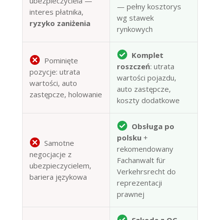
ubezpieczyciela —
— pełny kosztorys
interes płatnika,
wg stawek
ryzyko zaniżenia
rynkowych
Komplet
Pominięte
roszczeń
: utrata
pozycje: utrata
wartości pojazdu,
wartości, auto
auto zastępcze,
zastępcze, holowanie
koszty dodatkowe
Obsługa po
polsku
+
Samotne
rekomendowany
negocjacje z
Fachanwalt für
ubezpieczycielem,
Verkehrsrecht do
bariera językowa
reprezentacji
prawnej