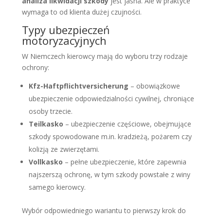
analiza likwidacji szkody
jest jasna. Ale w praktyce
wymaga to od klienta dużej czujności.
Typy ubezpieczeń
motoryzacyjnych
W Niemczech kierowcy mają do wyboru trzy rodzaje
ochrony:
Kfz-Haftpflichtversicherung
– obowiązkowe
ubezpieczenie odpowiedzialności cywilnej, chroniące
osoby trzecie.
Teilkasko
– ubezpieczenie częściowe, obejmujące
szkody spowodowane m.in. kradzieżą, pożarem czy
kolizją ze zwierzętami.
Vollkasko
– pełne ubezpieczenie, które zapewnia
najszerszą ochronę, w tym szkody powstałe z winy
samego kierowcy.
Wybór odpowiedniego wariantu to pierwszy krok do