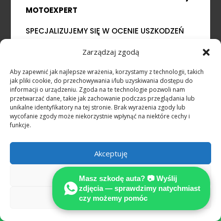
MOTOEXPERT
SPECJALIZUJEMY SIĘ W OCENIE USZKODZEŃ
POJAZDÓW POWYPADKOWYCH
Zarządzaj zgodą
Wykonujemy precyzyjnie kalkulacje kosztów
naprawy na podstawie prawa
Aby zapewnić jak najlepsze wrażenia, korzystamy z technologii, takich
jak pliki cookie, do przechowywania i/lub uzyskiwania dostępu do
niemieckiego.
informacji o urządzeniu. Zgoda na te technologie pozwoli nam
przetwarzać dane, takie jak zachowanie podczas przeglądania lub
unikalne identyfikatory na tej stronie. Brak wyrażenia zgody lub
wycofanie zgody może niekorzystnie wpłynąć na niektóre cechy i
funkcje.
Akceptuję
NASZA WIEDZA TO TWOJ SUKCES
Odmów
Masz szkodę auta? 📷 Wyślij
zdjęcia — sprawdzimy natychmiast
Zobacz preferencje
czy możemy pomóc
