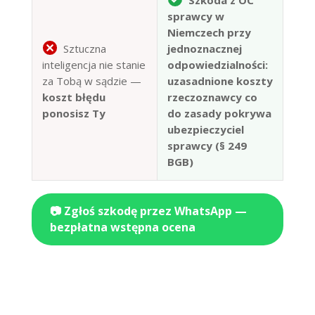
Szkoda z OC
sprawcy w
Niemczech przy
Sztuczna
jednoznacznej
inteligencja nie stanie
odpowiedzialności:
za Tobą w sądzie —
uzasadnione koszty
koszt błędu
rzeczoznawcy co
ponosisz Ty
do zasady pokrywa
ubezpieczyciel
sprawcy (§ 249
BGB)
📷 Zgłoś szkodę przez WhatsApp —
bezpłatna wstępna ocena