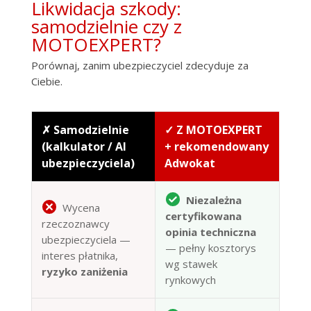
Likwidacja szkody:
samodzielnie czy z
MOTOEXPERT?
Porównaj, zanim ubezpieczyciel zdecyduje za
Ciebie.
✗ Samodzielnie
✓ Z MOTOEXPERT
(kalkulator / AI
+ rekomendowany
ubezpieczyciela)
Adwokat
Niezależna
Wycena
certyfikowana
rzeczoznawcy
opinia techniczna
ubezpieczyciela —
— pełny kosztorys
interes płatnika,
wg stawek
ryzyko zaniżenia
rynkowych