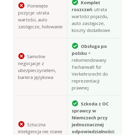
Komplet
Pominięte
roszczeń
: utrata
pozycje: utrata
wartości pojazdu,
wartości, auto
auto zastępcze,
zastępcze, holowanie
koszty dodatkowe
Obsługa po
polsku
+
Samotne
rekomendowany
negocjacje z
Fachanwalt für
ubezpieczycielem,
Verkehrsrecht do
bariera językowa
reprezentacji
prawnej
Szkoda z OC
sprawcy w
Niemczech przy
Sztuczna
jednoznacznej
inteligencja nie stanie
odpowiedzialności: