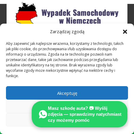
Zarządzaj zgodą
Rzeczoznawcy sieci MOTOEXPERT
Aby zapewnić jak najlepsze wrażenia, korzystamy z technologii, takich
specjalizują się w opiniowaniu i
jak pliki cookie, do przechowywania i/lub uzyskiwania dostępu do
informacji o urządzeniu. Zgoda na te technologie pozwoli nam
niezależnym kosztorysowaniu szkód
przetwarzać dane, takie jak zachowanie podczas przeglądania lub
powypadkowych, jakie powstają wskutek
unikalne identyfikatory na tej stronie. Brak wyrażenia zgody lub
wycofanie zgody może niekorzystnie wpłynąć na niektóre cechy i
niezawinionych, zagranicznych zdarzeń
funkcje.
drogowych
Stowarzyszenie Międzynarodowych
Akceptuję
Rzeczoznawców Techniki Samochodowej
Odmów
Masz szkodę auta? 📷 Wyślij
MOTOEXPERT
zdjęcia — sprawdzimy natychmiast
Zobacz preferencje
czy możemy pomóc
SPECJALIZUJEMY SIĘ W OCENIE USZKODZEŃ

POJAZDÓW POWYPADKOWYCH