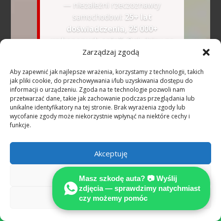
— niezależni rzeczoznawcy
samochodowi:
25+ lat
doświadczenia, 25 000+
wykonanych opinii
. Oględziny na
Zarządzaj zgodą
miejscu (A1–A9 i cała sieć
autostrad DE). Przy szkodzie z OC
Aby zapewnić jak najlepsze wrażenia, korzystamy z technologii, takich
sprawcy i jednoznacznej
jak pliki cookie, do przechowywania i/lub uzyskiwania dostępu do
odpowiedzialności uzasadnione
informacji o urządzeniu. Zgoda na te technologie pozwoli nam
przetwarzać dane, takie jak zachowanie podczas przeglądania lub
koszty rzeczoznawcy co do zasady
unikalne identyfikatory na tej stronie. Brak wyrażenia zgody lub
pokrywa ubezpieczyciel sprawcy
wycofanie zgody może niekorzystnie wpłynąć na niektóre cechy i
(§ 249 BGB).
funkcje.
🇺🇦
Розмовляємо українською
Akceptuję
—
WhatsApp українською
Odmów
Masz szkodę auta? 📷 Wyślij
zdjęcia — sprawdzimy natychmiast
📷 Wyślij zdjęcia na
Zobacz preferencje
czy możemy pomóc
WhatsApp — bezpłatna

wstępna ocena