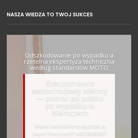
NASZA WIEDZA TO TWOJ SUKCES
Odszkodowanie po wypadku a
rzetelna ekspertyza techniczna
według standardów MOTO
Rzeczoznawca
samochodowy Niemcy
— pomoc po polsku
po wypadku w
Niemczech
Miałeś niezawiniony wypadek w
całych Niemczech?
MOTOEXPERT