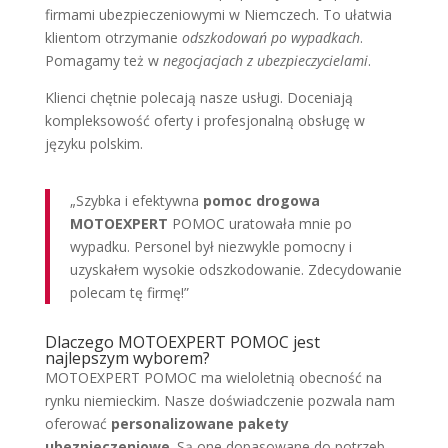
firmami ubezpieczeniowymi w Niemczech. To ułatwia
klientom otrzymanie
odszkodowań po wypadkach
.
Pomagamy też w
negocjacjach z ubezpieczycielami
.
Klienci chętnie polecają nasze usługi. Doceniają
kompleksowość oferty i profesjonalną obsługę w
języku polskim.
„Szybka i efektywna
pomoc drogowa
MOTOEXPERT
POMOC uratowała mnie po
wypadku. Personel był niezwykle pomocny i
uzyskałem wysokie odszkodowanie. Zdecydowanie
polecam tę firmę!”
Dlaczego MOTOEXPERT POMOC jest
najlepszym wyborem?
MOTOEXPERT POMOC ma wieloletnią obecność na
rynku niemieckim. Nasze doświadczenie pozwala nam
oferować
personalizowane pakety
ubezpieczeniowe
. Są one dopasowane do potrzeb