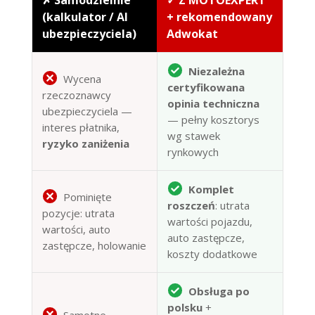
(kalkulator / AI
+ rekomendowany
ubezpieczyciela)
Adwokat
Niezależna
Wycena
certyfikowana
rzeczoznawcy
opinia techniczna
ubezpieczyciela —
— pełny kosztorys
interes płatnika,
wg stawek
ryzyko zaniżenia
rynkowych
Komplet
Pominięte
roszczeń
: utrata
pozycje: utrata
wartości pojazdu,
wartości, auto
auto zastępcze,
zastępcze, holowanie
koszty dodatkowe
Obsługa po
polsku
+
Samotne