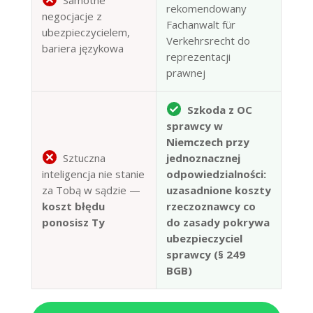
rekomendowany
negocjacje z
Fachanwalt für
ubezpieczycielem,
Verkehrsrecht do
bariera językowa
reprezentacji
prawnej
Szkoda z OC
sprawcy w
Niemczech przy
Sztuczna
jednoznacznej
inteligencja nie stanie
odpowiedzialności:
za Tobą w sądzie —
uzasadnione koszty
koszt błędu
rzeczoznawcy co
ponosisz Ty
do zasady pokrywa
ubezpieczyciel
sprawcy (§ 249
BGB)