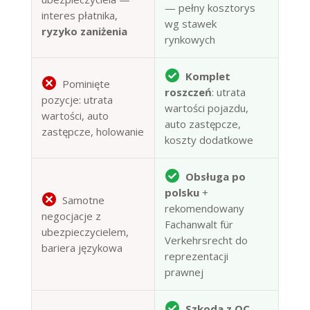
— pełny kosztorys
interes płatnika,
wg stawek
ryzyko zaniżenia
rynkowych
Komplet
Pominięte
roszczeń
: utrata
pozycje: utrata
wartości pojazdu,
wartości, auto
auto zastępcze,
zastępcze, holowanie
koszty dodatkowe
Obsługa po
polsku
+
Samotne
rekomendowany
negocjacje z
Fachanwalt für
ubezpieczycielem,
Verkehrsrecht do
bariera językowa
reprezentacji
prawnej
Szkoda z OC