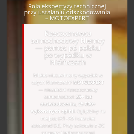
Rola ekspertyzy technicznej
przy ustalaniu odszkodowania
– MOTOEXPERT
Rzeczoznawca
samochodowy Niemcy
— pomoc po polsku
po wypadku w
Niemczech
Miałeś niezawiniony wypadek w
całych Niemczech?
MOTOEXPERT
— niezależni rzeczoznawcy
samochodowi:
25+ lat
doświadczenia, 25 000+
wykonanych opinii
. Oględziny na
miejscu (A1–A9 i cała sieć
autostrad DE). Przy szkodzie z OC
sprawcy i jednoznacznej