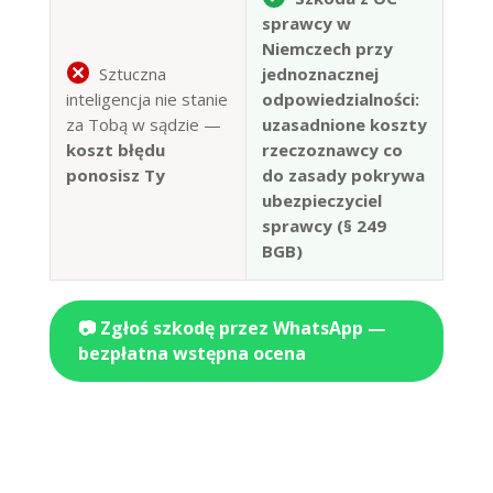
sprawcy w
Niemczech przy
Sztuczna
jednoznacznej
inteligencja nie stanie
odpowiedzialności:
za Tobą w sądzie —
uzasadnione koszty
koszt błędu
rzeczoznawcy co
ponosisz Ty
do zasady pokrywa
ubezpieczyciel
sprawcy (§ 249
BGB)
📷 Zgłoś szkodę przez WhatsApp —
bezpłatna wstępna ocena