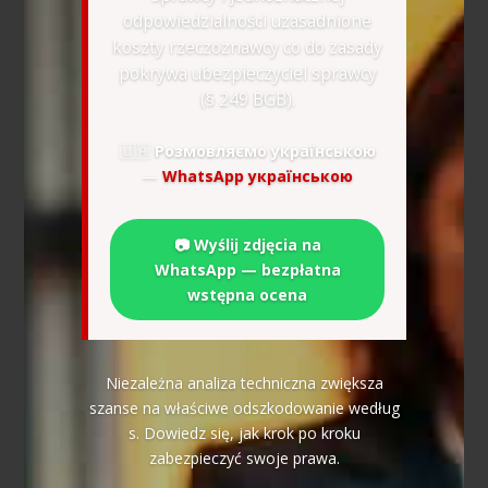
odpowiedzialności uzasadnione
koszty rzeczoznawcy co do zasady
pokrywa ubezpieczyciel sprawcy
(§ 249 BGB).
🇺🇦
Розмовляємо українською
—
WhatsApp українською
📷 Wyślij zdjęcia na
WhatsApp — bezpłatna
wstępna ocena
Niezależna analiza techniczna zwiększa
szanse na właściwe odszkodowanie według
s. Dowiedz się, jak krok po kroku
zabezpieczyć swoje prawa.