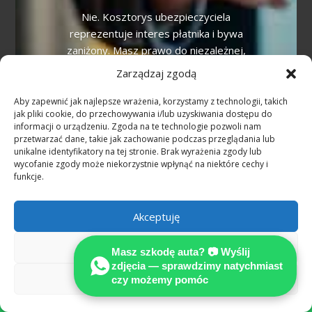
Nie. Kosztorys ubezpieczyciela
reprezentuje interes płatnika i bywa
zaniżony. Masz prawo do niezależnej,
certyfikowanej opinii technicznej
Zarządzaj zgodą
MOTOEXPERT — to podstawa pełnego
odszkodowania.
Aby zapewnić jak najlepsze wrażenia, korzystamy z technologii, takich
jak pliki cookie, do przechowywania i/lub uzyskiwania dostępu do
informacji o urządzeniu. Zgoda na te technologie pozwoli nam
Kiedy przysługuje auto zastępcze?
przetwarzać dane, takie jak zachowanie podczas przeglądania lub
unikalne identyfikatory na tej stronie. Brak wyrażenia zgody lub
Przy niezawinionej szkodzie z OC sprawcy
wycofanie zgody może niekorzystnie wpłynąć na niektóre cechy i
funkcje.
w Niemczech auto zastępcze przysługuje
na czas naprawy lub odkupu pojazdu.
Alternatywą jest odszkodowanie za utratę
Akceptuję
możliwości korzystania (Nutzungsausfall).
Odmów
Masz szkodę auta? 📷 Wyślij
Czym jest utrata wartości pojazdu
zdjęcia — sprawdzimy natychmiast
(Wertminderung)?
Zobacz preferencje
czy możemy pomóc

To spadek wartości rynkowej auta po