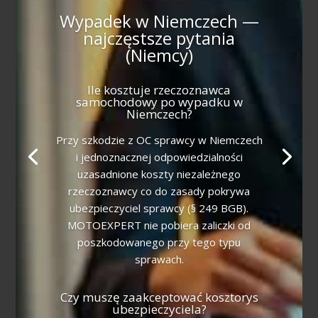
Wypadek w Niemczech —
najczęstsze pytania
(Niemcy)
Ile kosztuje rzeczoznawca
samochodowy po wypadku w
Niemczech?
Przy szkodzie z OC sprawcy w Niemczech
i jednoznacznej odpowiedzialności
uzasadnione koszty niezależnego
rzeczoznawcy co do zasady pokrywa
ubezpieczyciel sprawcy (§ 249 BGB).
MOTOEXPERT nie pobiera zaliczki od
poszkodowanego przy tego typu
sprawach.
Czy muszę zaakceptować kosztorys
ubezpieczyciela?