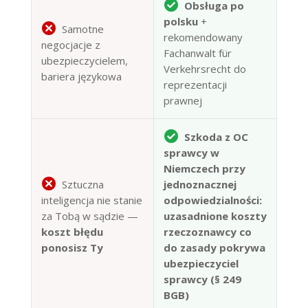
Obsługa po
polsku
+
Samotne
rekomendowany
negocjacje z
Fachanwalt für
ubezpieczycielem,
Verkehrsrecht do
bariera językowa
reprezentacji
prawnej
Szkoda z OC
sprawcy w
Niemczech przy
Sztuczna
jednoznacznej
inteligencja nie stanie
odpowiedzialności:
za Tobą w sądzie —
uzasadnione koszty
koszt błędu
rzeczoznawcy co
ponosisz Ty
do zasady pokrywa
ubezpieczyciel
sprawcy (§ 249
BGB)