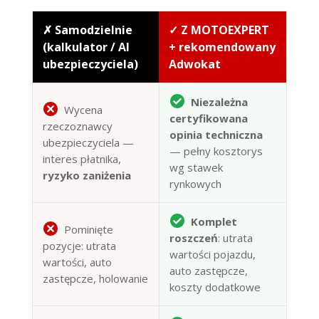
✗ Samodzielnie
✓ Z MOTOEXPERT
(kalkulator / AI
+ rekomendowany
ubezpieczyciela)
Adwokat
Niezależna
Wycena
certyfikowana
rzeczoznawcy
opinia techniczna
ubezpieczyciela —
— pełny kosztorys
interes płatnika,
wg stawek
ryzyko zaniżenia
rynkowych
Komplet
Pominięte
roszczeń
: utrata
pozycje: utrata
wartości pojazdu,
wartości, auto
auto zastępcze,
zastępcze, holowanie
koszty dodatkowe