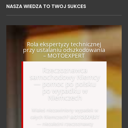
NASZA WIEDZA TO TWOJ SUKCES
Rola ekspertyzy technicznej
przy ustalaniu odszkodowania
– MOTOEXPERT
Rzeczoznawca
samochodowy Niemcy
— pomoc po polsku
po wypadku w
Niemczech
Miałeś niezawiniony wypadek w
całych Niemczech?
MOTOEXPERT
— niezależni rzeczoznawcy