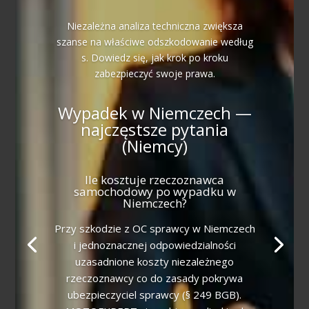
Niezależna analiza techniczna zwiększa
szanse na właściwe odszkodowanie według
s. Dowiedz się, jak krok po kroku
zabezpieczyć swoje prawa.
Wypadek w Niemczech —
najczęstsze pytania
(Niemcy)
Ile kosztuje rzeczoznawca
samochodowy po wypadku w
Niemczech?
Przy szkodzie z OC sprawcy w Niemczech
i jednoznacznej odpowiedzialności
uzasadnione koszty niezależnego
rzeczoznawcy co do zasady pokrywa
ubezpieczyciel sprawcy (§ 249 BGB).