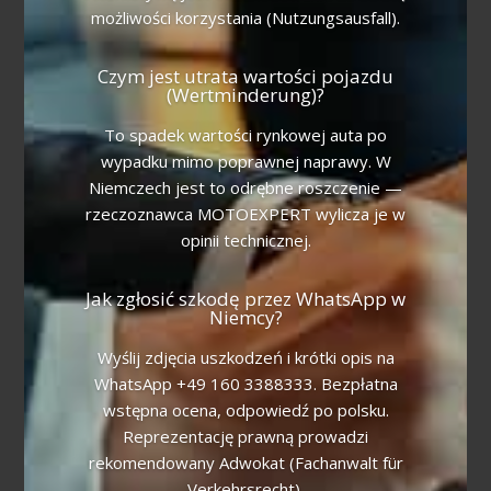
możliwości korzystania (Nutzungsausfall).
Czym jest utrata wartości pojazdu
(Wertminderung)?
To spadek wartości rynkowej auta po
wypadku mimo poprawnej naprawy. W
Niemczech jest to odrębne roszczenie —
rzeczoznawca MOTOEXPERT wylicza je w
opinii technicznej.
Jak zgłosić szkodę przez WhatsApp w
Niemcy?
Wyślij zdjęcia uszkodzeń i krótki opis na
WhatsApp +49 160 3388333. Bezpłatna
wstępna ocena, odpowiedź po polsku.
Reprezentację prawną prowadzi
rekomendowany Adwokat (Fachanwalt für
Verkehrsrecht).