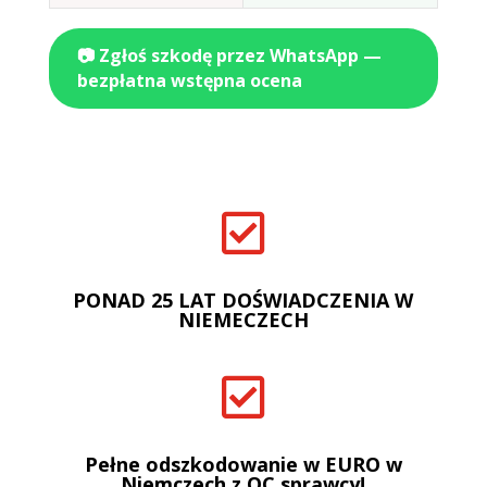
📷 Zgłoś szkodę przez WhatsApp —
bezpłatna wstępna ocena

PONAD 25 LAT DOŚWIADCZENIA W
NIEMECZECH

Pełne odszkodowanie w EURO w
Niemczech z OC sprawcy!