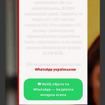
samochodowi:
25+ lat
doświadczenia, 25 000+
wykonanych opinii
. Oględziny na
miejscu (A1–A9 i cała sieć
autostrad DE). Przy szkodzie z OC
sprawcy i jednoznacznej
odpowiedzialności uzasadnione
koszty rzeczoznawcy co do zasady
pokrywa ubezpieczyciel sprawcy
(§ 249 BGB).
🇺🇦
Розмовляємо українською
—
WhatsApp українською
📷 Wyślij zdjęcia na
WhatsApp — bezpłatna
wstępna ocena