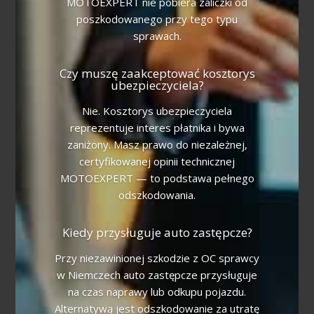
MOTOEXPERT nie pobiera zaliczki od
poszkodowanego przy tego typu
sprawach.
Czy muszę zaakceptować kosztorys
ubezpieczyciela?
Nie. Kosztorys ubezpieczyciela
reprezentuje interes płatnika i bywa
zaniżony. Masz prawo do niezależnej,
certyfikowanej opinii technicznej
MOTOEXPERT — to podstawa pełnego
odszkodowania.
Kiedy przysługuje auto zastępcze?
Przy niezawinionej szkodzie z OC sprawcy
w Niemczech auto zastępcze przysługuje
na czas naprawy lub odkupu pojazdu.
Alternatywą jest odszkodowanie za utratę