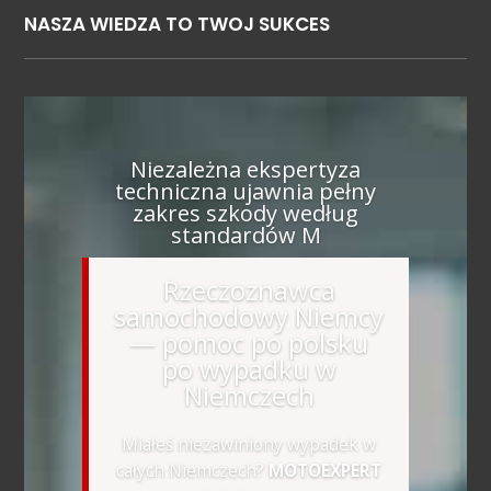
NASZA WIEDZA TO TWOJ SUKCES
Niezależna ekspertyza
techniczna ujawnia pełny
zakres szkody według
standardów M
Rzeczoznawca
samochodowy Niemcy
— pomoc po polsku
po wypadku w
Niemczech
Miałeś niezawiniony wypadek w
całych Niemczech?
MOTOEXPERT