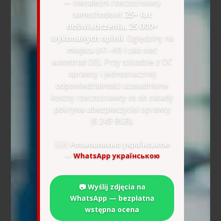
— niezależni rzeczoznawcy
samochodowi:
25+ lat
doświadczenia, 25 000+
wykonanych opinii
. Oględziny na
miejscu (A1–A9 i cała sieć
autostrad DE). Przy szkodzie z OC
sprawcy i jednoznacznej
odpowiedzialności uzasadnione
koszty rzeczoznawcy co do zasady
pokrywa ubezpieczyciel sprawcy
(§ 249 BGB).
🇺🇦
Розмовляємо українською
—
WhatsApp українською
📷 Wyślij zdjęcia na
WhatsApp — bezpłatna
wstępna ocena