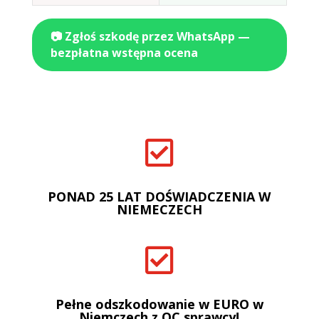
📷 Zgłoś szkodę przez WhatsApp —
bezpłatna wstępna ocena

PONAD 25 LAT DOŚWIADCZENIA W
NIEMECZECH

Pełne odszkodowanie w EURO w
Niemczech z OC sprawcy!