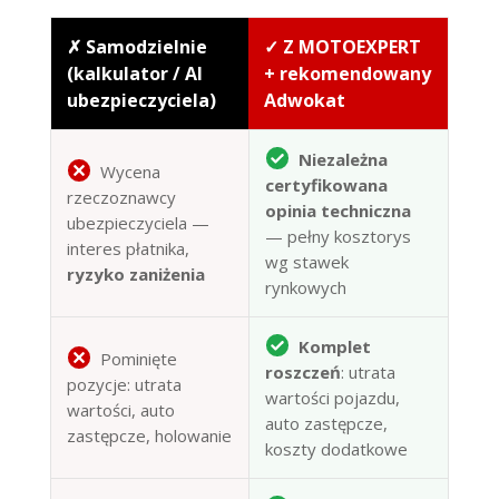
✗ Samodzielnie
✓ Z MOTOEXPERT
(kalkulator / AI
+ rekomendowany
ubezpieczyciela)
Adwokat
Niezależna
Wycena
certyfikowana
rzeczoznawcy
opinia techniczna
ubezpieczyciela —
— pełny kosztorys
interes płatnika,
wg stawek
ryzyko zaniżenia
rynkowych
Komplet
Pominięte
roszczeń
: utrata
pozycje: utrata
wartości pojazdu,
wartości, auto
auto zastępcze,
zastępcze, holowanie
koszty dodatkowe