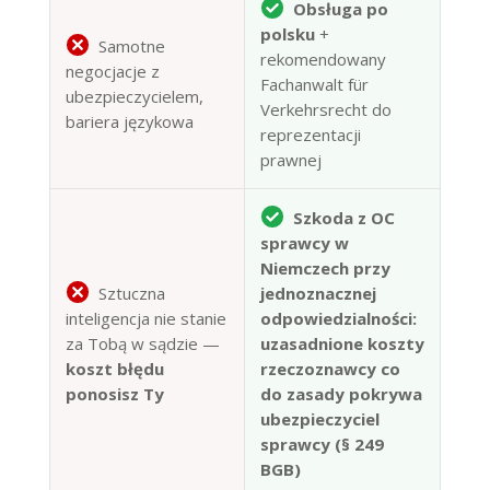
Obsługa po
polsku
+
Samotne
rekomendowany
negocjacje z
Fachanwalt für
ubezpieczycielem,
Verkehrsrecht do
bariera językowa
reprezentacji
prawnej
Szkoda z OC
sprawcy w
Niemczech przy
Sztuczna
jednoznacznej
inteligencja nie stanie
odpowiedzialności:
za Tobą w sądzie —
uzasadnione koszty
koszt błędu
rzeczoznawcy co
ponosisz Ty
do zasady pokrywa
ubezpieczyciel
sprawcy (§ 249
BGB)