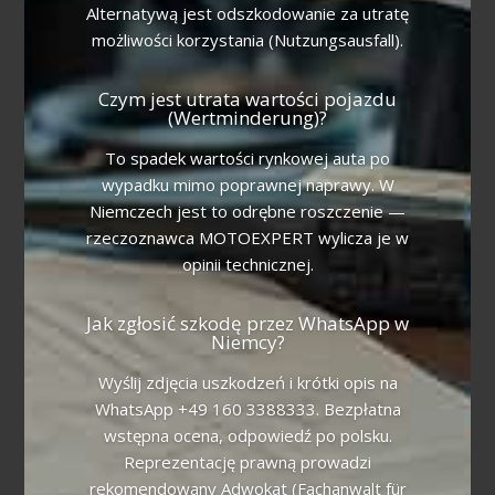
Alternatywą jest odszkodowanie za utratę
możliwości korzystania (Nutzungsausfall).
Czym jest utrata wartości pojazdu
(Wertminderung)?
To spadek wartości rynkowej auta po
wypadku mimo poprawnej naprawy. W
Niemczech jest to odrębne roszczenie —
rzeczoznawca MOTOEXPERT wylicza je w
opinii technicznej.
Jak zgłosić szkodę przez WhatsApp w
Niemcy?
Wyślij zdjęcia uszkodzeń i krótki opis na
WhatsApp +49 160 3388333. Bezpłatna
wstępna ocena, odpowiedź po polsku.
Reprezentację prawną prowadzi
rekomendowany Adwokat (Fachanwalt für