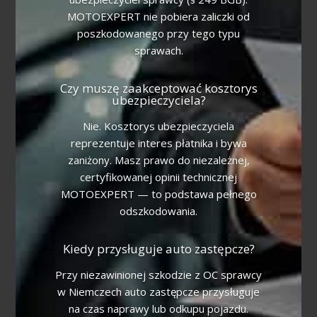
MOTOEXPERT nie pobiera zaliczki od
poszkodowanego przy tego typu
sprawach.
Czy muszę zaakceptować kosztorys
ubezpieczyciela?
Nie. Kosztorys ubezpieczyciela
reprezentuje interes płatnika i bywa
zaniżony. Masz prawo do niezależnej,
certyfikowanej opinii technicznej
MOTOEXPERT — to podstawa pełnego
odszkodowania.
Kiedy przysługuje auto zastępcze?
Przy niezawinionej szkodzie z OC sprawcy
w Niemczech auto zastępcze przysługuje
na czas naprawy lub odkupu pojazdu.