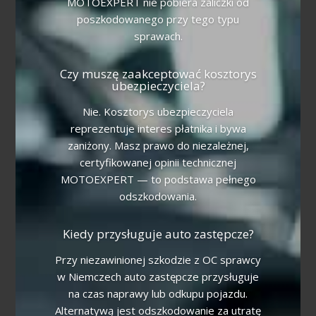
MOTOEXPERT nie pobiera zaliczki od
poszkodowanego przy tego typu
sprawach.
Czy muszę zaakceptować kosztorys
ubezpieczyciela?
Nie. Kosztorys ubezpieczyciela
reprezentuje interes płatnika i bywa
zaniżony. Masz prawo do niezależnej,
certyfikowanej opinii technicznej
MOTOEXPERT — to podstawa pełnego
odszkodowania.
Kiedy przysługuje auto zastępcze?
Przy niezawinionej szkodzie z OC sprawcy
w Niemczech auto zastępcze przysługuje
na czas naprawy lub odkupu pojazdu.
Alternatywą jest odszkodowanie za utratę