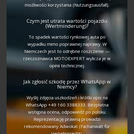
możliwości korzystania (Nutzungsausfall).
Czym jest utrata wartości pojazdu
(Wertminderung)?
To spadek wartości rynkowej auta po
wypadku mimo poprawnej naprawy. W
Niemczech jest to odrębne roszczenie —
rzeczoznawca MOTOEXPERT wylicza je w
opinii technicznej.
Jak zgłosić szkodę przez WhatsApp w
Niemcy?
Wyślij zdjęcia uszkodzeń i krótki opis na
WhatsApp +49 160 3388333. Bezpłatna
wstępna ocena, odpowiedź po polsku.
Reprezentację prawną prowadzi
rekomendowany Adwokat (Fachanwalt für
Verkehrsrecht).