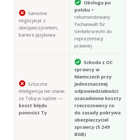
Obsługa po
polsku
+
Samotne
rekomendowany
negocjacje z
Fachanwalt für
ubezpieczycielem,
Verkehrsrecht do
bariera językowa
reprezentacji
prawnej
Szkoda z OC
sprawcy w
Niemczech przy
Sztuczna
jednoznacznej
inteligencja nie stanie
odpowiedzialności:
za Tobą w sądzie —
uzasadnione koszty
koszt błędu
rzeczoznawcy co
ponosisz Ty
do zasady pokrywa
ubezpieczyciel
sprawcy (§ 249
BGB)