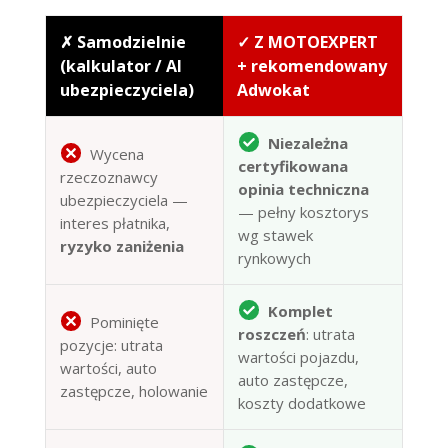
✗ Samodzielnie
✓ Z MOTOEXPERT
(kalkulator / AI
+ rekomendowany
ubezpieczyciela)
Adwokat
Niezależna
Wycena
certyfikowana
rzeczoznawcy
opinia techniczna
ubezpieczyciela —
— pełny kosztorys
interes płatnika,
wg stawek
ryzyko zaniżenia
rynkowych
Komplet
Pominięte
roszczeń
: utrata
pozycje: utrata
wartości pojazdu,
wartości, auto
auto zastępcze,
zastępcze, holowanie
koszty dodatkowe