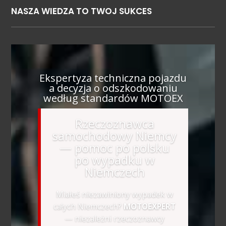
NASZA WIEDZA TO TWOJ SUKCES
Ekspertyza techniczna pojazdu
a decyzja o odszkodowaniu
według standardów MOTOEX
Rzeczoznawca
samochodowy Niemcy
— pomoc po polsku
po wypadku w
Niemczech
Miałeś niezawiniony wypadek w
całych Niemczech?
MOTOEXPERT
— niezależni rzeczoznawcy