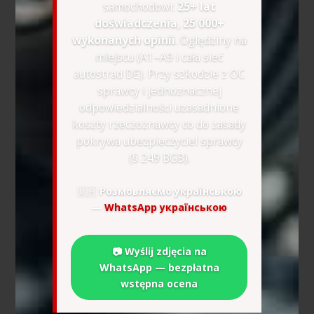
samochodowi:
25+ lat
doświadczenia, 25 000+
wykonanych opinii
. Oględziny na
miejscu (A1–A9 i cała sieć
autostrad DE). Przy szkodzie z OC
sprawcy i jednoznacznej
odpowiedzialności uzasadnione
koszty rzeczoznawcy co do zasady
pokrywa ubezpieczyciel sprawcy
(§ 249 BGB).
🇺🇦
Розмовляємо українською
—
WhatsApp українською
📷 Wyślij zdjęcia na
WhatsApp — bezpłatna
wstępna ocena