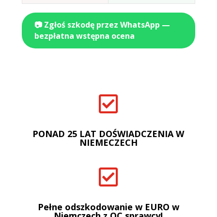
📷 Zgłoś szkodę przez WhatsApp —
bezpłatna wstępna ocena

PONAD 25 LAT DOŚWIADCZENIA W
NIEMECZECH

Pełne odszkodowanie w EURO w
Niemczech z OC sprawcy!