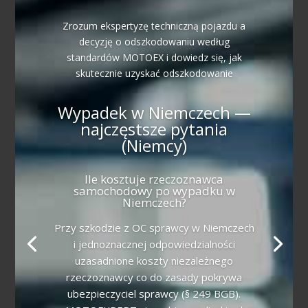
Zrozum ekspertyzę techniczną pojazdu a
decyzję o odszkodowaniu według
standardów MOTOEX i dowiedz się, jak
skutecznie uzyskać odszkodowanie
Wypadek w Niemczech —
najczęstsze pytania
(Niemcy)
Ile kosztuje rzeczoznawca
samochodowy po wypadku w
Niemczech?
Przy szkodzie z OC sprawcy w Niemczech
i jednoznacznej odpowiedzialności
uzasadnione koszty niezależnego
rzeczoznawcy co do zasady pokrywa
ubezpieczyciel sprawcy (§ 249 BGB).