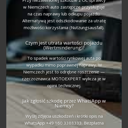
w Niemczech auto zastępcze przysługuje
na czas naprawy lub odkupu pojazdu.
Alternatywą jest odszkodowanie za utratę
możliwości korzystania (Nutzungsausfall).
Czym jest utrata wartości pojazdu
(Wertminderung)?
To spadek wartości rynkowej auta po
wypadku mimo poprawnej naprawy. W
Niemczech jest to odrębne roszczenie —
rzeczoznawca MOTOEXPERT wylicza je w
opinii technicznej.
Jak zgłosić szkodę przez WhatsApp w
Niemcy?
Wyślij zdjęcia uszkodzeń i krótki opis na
WhatsApp +49 160 3388333. Bezpłatna