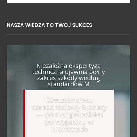
NASZA WIEDZA TO TWOJ SUKCES
Niezależna ekspertyza
techniczna ujawnia pełny
zakres szkody według
standardów M
Rzeczoznawca
samochodowy Niemcy
— pomoc po polsku
po wypadku w
Niemczech