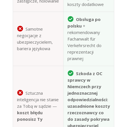
zastępcze, holowanie
koszty dodatkowe
Obsługa po
polsku
+
Samotne
rekomendowany
negocjacje z
Fachanwalt für
ubezpieczycielem,
Verkehrsrecht do
bariera językowa
reprezentacji
prawnej
Szkoda z OC
sprawcy w
Niemczech przy
Sztuczna
jednoznacznej
inteligencja nie stanie
odpowiedzialności:
za Tobą w sądzie —
uzasadnione koszty
koszt błędu
rzeczoznawcy co
ponosisz Ty
do zasady pokrywa
ubezpieczyciel