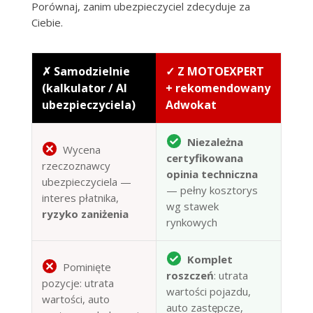
Porównaj, zanim ubezpieczyciel zdecyduje za
Ciebie.
✗ Samodzielnie
✓ Z MOTOEXPERT
(kalkulator / AI
+ rekomendowany
ubezpieczyciela)
Adwokat
Niezależna
Wycena
certyfikowana
rzeczoznawcy
opinia techniczna
ubezpieczyciela —
— pełny kosztorys
interes płatnika,
wg stawek
ryzyko zaniżenia
rynkowych
Komplet
Pominięte
roszczeń
: utrata
pozycje: utrata
wartości pojazdu,
wartości, auto
auto zastępcze,