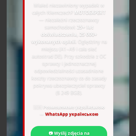
Miałeś niezawiniony wypadek w
całych Niemczech?
MOTOEXPERT
— niezależni rzeczoznawcy
samochodowi:
25+ lat
doświadczenia, 25 000+
wykonanych opinii
. Oględziny na
miejscu (A1–A9 i cała sieć
autostrad DE). Przy szkodzie z OC
sprawcy i jednoznacznej
odpowiedzialności uzasadnione
koszty rzeczoznawcy co do zasady
pokrywa ubezpieczyciel sprawcy
(§ 249 BGB).
🇺🇦
Розмовляємо українською
—
WhatsApp українською
📷 Wyślij zdjęcia na