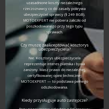
uzasadnione koszty niezależnego
rzeczoznawcy co do zasady pokrywa
ubezpieczyciel sprawcy (§ 249 BGB).
MOTOEXPERT nie pobiera zaliczki od
poszkodowanego przy tego typu
sprawach.
Czy muszę zaakceptować kosztorys
ubezpieczyciela?
Nie. Kosztorys ubezpieczyciela
reprezentuje interes płatnika i bywa
zaniżony. Masz prawo do niezależnej,
certyfikowanej opinii technicznej
MOTOEXPERT — to podstawa pełnego
odszkodowania.
Kiedy przysługuje auto zastępcze?
Przy niezawinionej szkodzie z OC sprawcy