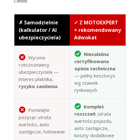
Ciebie.
✗ Samodzielnie
✓ Z MOTOEXPERT
(kalkulator / AI
+ rekomendowany
ubezpieczyciela)
Adwokat
Niezależna
Wycena
certyfikowana
rzeczoznawcy
opinia techniczna
ubezpieczyciela —
— pełny kosztorys
interes płatnika,
wg stawek
ryzyko zaniżenia
rynkowych
Komplet
Pominięte
roszczeń
: utrata
pozycje: utrata
wartości pojazdu,
wartości, auto
auto zastępcze,
zastępcze, holowanie
koszty dodatkowe