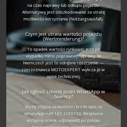
na czas naprawy lub odkupu pojazdu.
Alternatywą jest odszkodowanie za utratę
możliwości korzystania (Nutzungsausfall).
Czym jest utrata wartości pojazdu
(Wertminderung)?
To spadek wartości rynkowej auta po
wypadku mimo poprawnej naprawy. W
Niemczech jest to odrębne roszczenie —
rzeczoznawca MOTOEXPERT wylicza je w
opinii technicznej.
Jak zgłosić szkodę przez WhatsApp w
Niemcy?
Wyślij zdjęcia uszkodzeń i krótki opis na
WhatsApp +49 160 3388333. Bezpłatna
wstępna ocena, odpowiedź po polsku.
Reprezentację prawną prowadzi