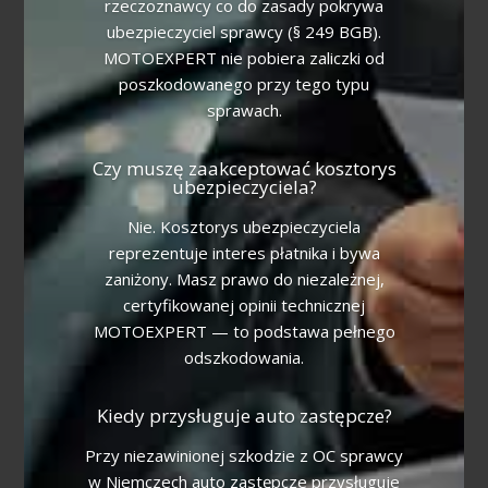
rzeczoznawcy co do zasady pokrywa
ubezpieczyciel sprawcy (§ 249 BGB).
MOTOEXPERT nie pobiera zaliczki od
poszkodowanego przy tego typu
sprawach.
Czy muszę zaakceptować kosztorys
ubezpieczyciela?
Nie. Kosztorys ubezpieczyciela
reprezentuje interes płatnika i bywa
zaniżony. Masz prawo do niezależnej,
certyfikowanej opinii technicznej
MOTOEXPERT — to podstawa pełnego
odszkodowania.
Kiedy przysługuje auto zastępcze?
Przy niezawinionej szkodzie z OC sprawcy
w Niemczech auto zastępcze przysługuje