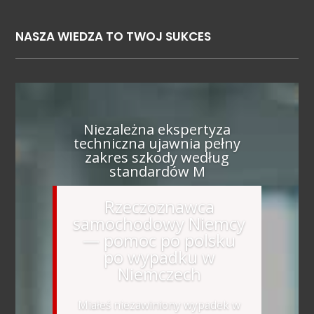
NASZA WIEDZA TO TWOJ SUKCES
Niezależna ekspertyza
techniczna ujawnia pełny
zakres szkody według
standardów M
Rzeczoznawca
samochodowy Niemcy
— pomoc po polsku
po wypadku w
Niemczech
Miałeś niezawiniony wypadek w