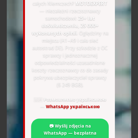
całych Niemczech?
MOTOEXPERT
— niezależni rzeczoznawcy
samochodowi:
25+ lat
doświadczenia, 25 000+
wykonanych opinii
. Oględziny na
miejscu (A1–A9 i cała sieć
autostrad DE). Przy szkodzie z OC
sprawcy i jednoznacznej
odpowiedzialności uzasadnione
koszty rzeczoznawcy co do zasady
pokrywa ubezpieczyciel sprawcy
(§ 249 BGB).
🇺🇦
Розмовляємо українською
—
WhatsApp українською
📷 Wyślij zdjęcia na
WhatsApp — bezpłatna