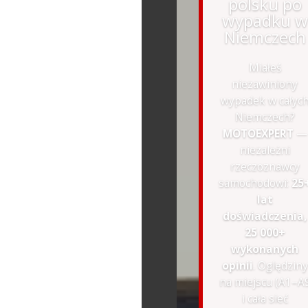
polsku po
wypadku w
Niemczech
Miałeś
niezawiniony
wypadek w całyc
Niemczech?
MOTOEXPERT
—
niezależni
rzeczoznawcy
samochodowi:
25
lat
doświadczenia,
25 000+
wykonanych
opinii
. Oględziny
na miejscu (A1–A
i cała sieć