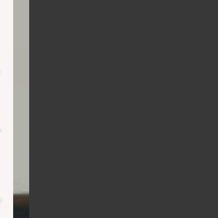
h
+
9