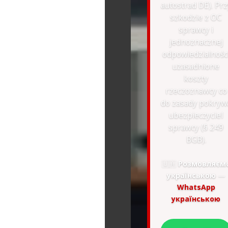
autostrad DE). Prz
szkodzie z OC
sprawcy i
jednoznacznej
odpowiedzialnośc
uzasadnione
koszty
rzeczoznawcy co
do zasady pokryw
ubezpieczyciel
sprawcy (§ 249
BGB).
🇺🇦
Розмовляєм
українською
—
WhatsApp
українською