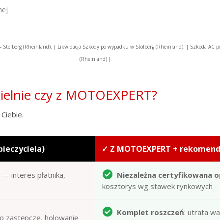
nej
tolberg (Rheinland). | Likwidacja Szkody po wypadku w Stolberg (Rheinland). | Szkoda AC
(Rheinland) |
zielnie czy z MOTOEXPERT?
Ciebie.
pieczyciela)
✓ Z MOTOEXPERT + rekomen
— interes płatnika,
Niezależna certyfikowana o
kosztorys wg stawek rynkowych
Komplet roszczeń
: utrata w
to zastępcze, holowanie