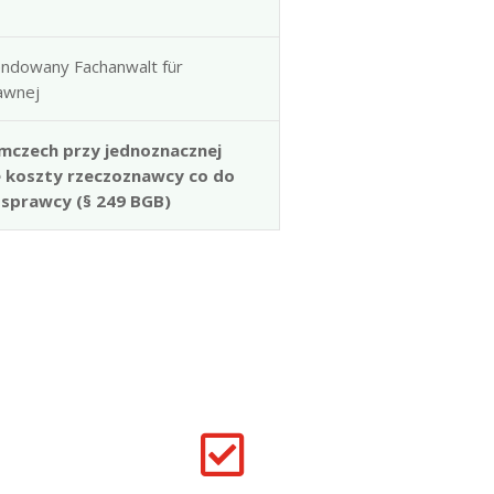
ndowany Fachanwalt für
rawnej
mczech przy jednoznacznej
e koszty rzeczoznawcy co do
 sprawcy (§ 249 BGB)
