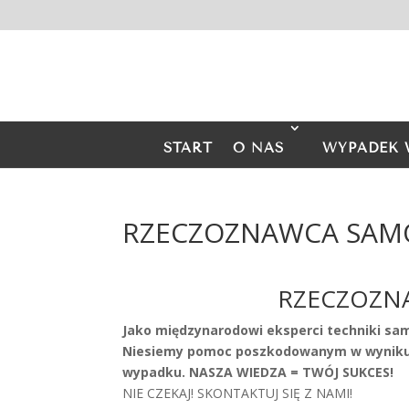
START
O NAS
WYPADEK 
RZECZOZNAWCA SAMOC
RZECZOZNA
Jako międzynarodowi eksperci techniki sa
Niesiemy pomoc poszkodowanym w wyniku 
wypadku. NASZA WIEDZA = TWÓJ SUKCES!
NIE CZEKAJ! SKONTAKTUJ SIĘ Z NAMI!