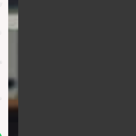
y
i
a
о