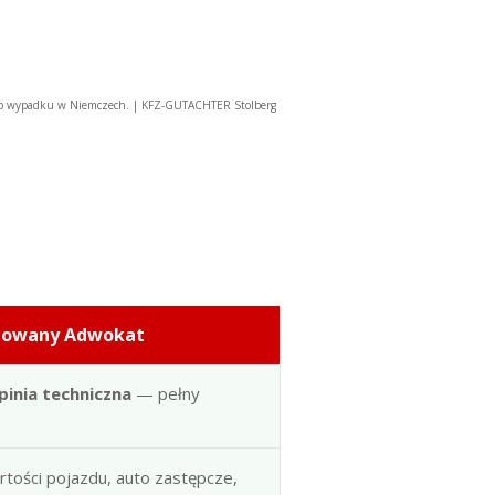
 po wypadku w Niemczech. | KFZ-GUTACHTER Stolberg
dowany Adwokat
pinia techniczna
— pełny
artości pojazdu, auto zastępcze,