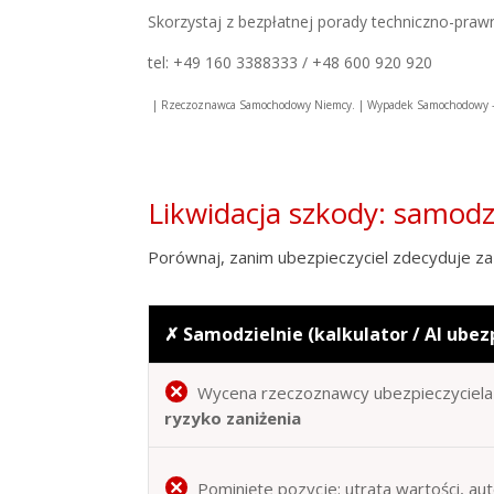
Skorzystaj z bezpłatnej porady techniczno-praw
tel: +49 160 3388333 / +48 600 920 920
| Rzeczoznawca Samochodowy Niemcy. | Wypadek Samochodowy – S
Likwidacja szkody: samod
Porównaj, zanim ubezpieczyciel zdecyduje za 
✗ Samodzielnie (kalkulator / AI ubez
Wycena rzeczoznawcy ubezpieczyciela 
ryzyko zaniżenia
Pominięte pozycje: utrata wartości, au