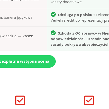
koszty dodatkowe
Obsługa po polsku
+ rekome
m, bariera językowa
Verkehrsrecht do reprezentacji p
Szkoda z OC sprawcy w Nie
obą w sądzie —
koszt
odpowiedzialności: uzasadnion
zasady pokrywa ubezpieczyciel
 bezpłatna wstępna ocena

