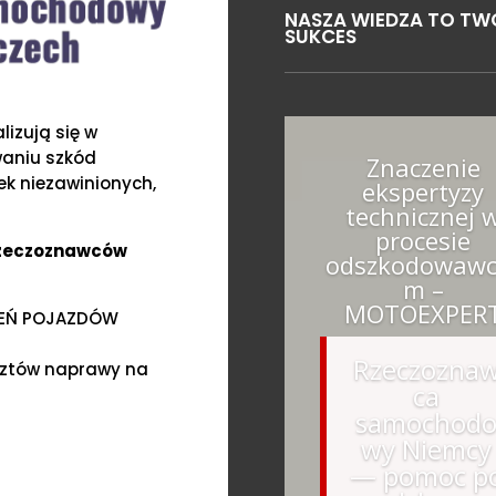
NASZA WIEDZA TO TW
SUKCES
izują się w
waniu szkód
Znaczenie
k niezawinionych,
ekspertyzy
technicznej 
procesie
Rzeczoznawców
odszkodowawc
m –
MOTOEXPER
ZEŃ POJAZDÓW
Rzeczozna
sztów naprawy na
ca
samochod
wy Niemcy
— pomoc p