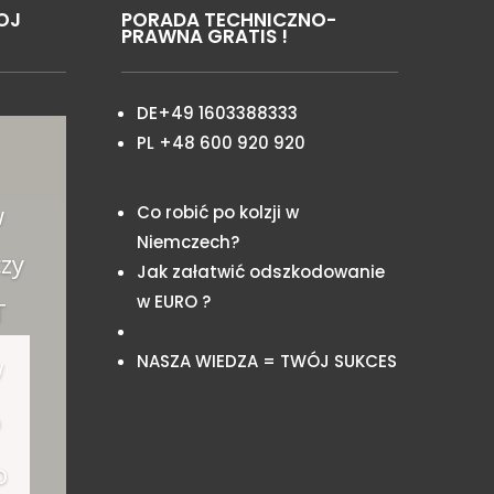
OJ
PORADA TECHNICZNO-
PRAWNA GRATIS !
DE+49 1603388333
PL +48 600 920 920
w
Co robić po kolzji w
Niemczech?
zy
Jak załatwić odszkodowanie
w EURO ?
T
NASZA WIEDZA = TWÓJ SUKCES
w
o
o