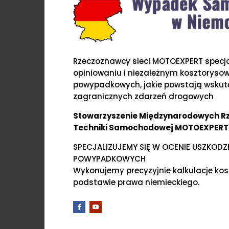
Rzeczoznawcy sieci MOTOEXPERT specjal
opiniowaniu i niezależnym kosztoryso
powypadkowych, jakie powstają wskute
zagranicznych zdarzeń drogowych
Stowarzyszenie Międzynarodowych 
Techniki Samochodowej MOTOEXPERT
SPECJALIZUJEMY SIĘ W OCENIE USZKOD
POWYPADKOWYCH
Wykonujemy precyzyjnie kalkulacje ko
podstawie prawa niemieckiego.