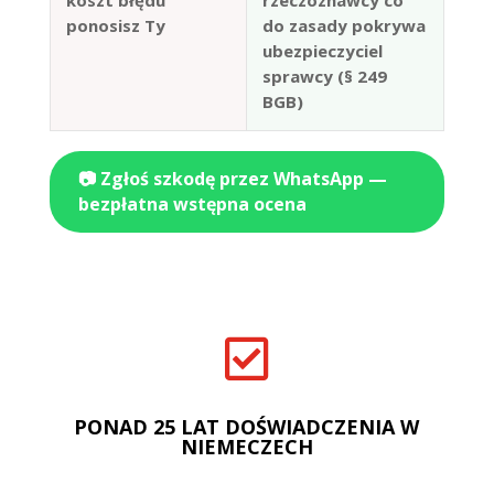
koszt błędu
rzeczoznawcy co
ponosisz Ty
do zasady pokrywa
ubezpieczyciel
sprawcy (§ 249
BGB)
📷 Zgłoś szkodę przez WhatsApp —
bezpłatna wstępna ocena

PONAD 25 LAT DOŚWIADCZENIA W
NIEMECZECH