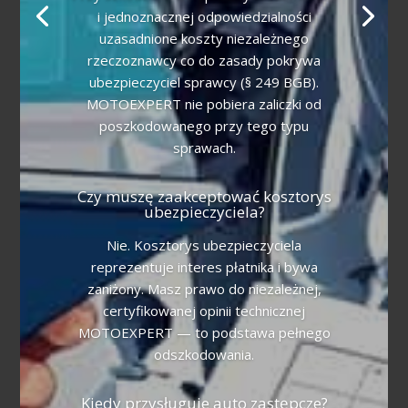
i jednoznacznej odpowiedzialności
uzasadnione koszty niezależnego
rzeczoznawcy co do zasady pokrywa
ubezpieczyciel sprawcy (§ 249 BGB).
MOTOEXPERT nie pobiera zaliczki od
poszkodowanego przy tego typu
sprawach.
Czy muszę zaakceptować kosztorys
ubezpieczyciela?
Nie. Kosztorys ubezpieczyciela
reprezentuje interes płatnika i bywa
zaniżony. Masz prawo do niezależnej,
certyfikowanej opinii technicznej
MOTOEXPERT — to podstawa pełnego
odszkodowania.
Kiedy przysługuje auto zastępcze?