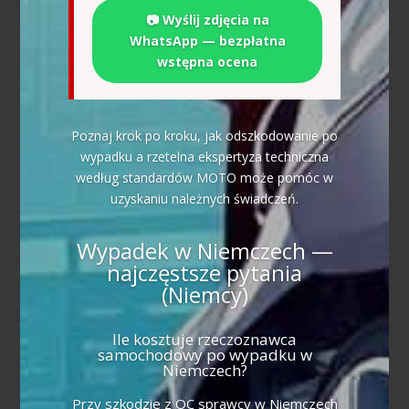
📷 Wyślij zdjęcia na
WhatsApp — bezpłatna
wstępna ocena
Poznaj krok po kroku, jak odszkodowanie po
wypadku a rzetelna ekspertyza techniczna
według standardów MOTO może pomóc w
uzyskaniu należnych świadczeń.
Wypadek w Niemczech —
najczęstsze pytania
(Niemcy)
Ile kosztuje rzeczoznawca
samochodowy po wypadku w
Niemczech?
Przy szkodzie z OC sprawcy w Niemczech