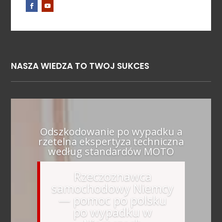
NASZA WIEDZA TO TWOJ SUKCES
Odszkodowanie po wypadku a
rzetelna ekspertyza techniczna
według standardów MOTO
Rzeczoznawca
samochodowy Niemcy
— pomoc po polsku
po wypadku w