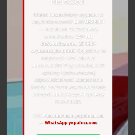
Niemczech
Miałeś niezawiniony wypadek w
całych Niemczech?
MOTOEXPERT
— niezależni rzeczoznawcy
samochodowi:
25+ lat
doświadczenia, 25 000+
wykonanych opinii
. Oględziny na
miejscu (A1–A9 i cała sieć
autostrad DE). Przy szkodzie z OC
sprawcy i jednoznacznej
odpowiedzialności uzasadnione
koszty rzeczoznawcy co do zasady
pokrywa ubezpieczyciel sprawcy
(§ 249 BGB).
🇺🇦
Розмовляємо українською
—
WhatsApp українською