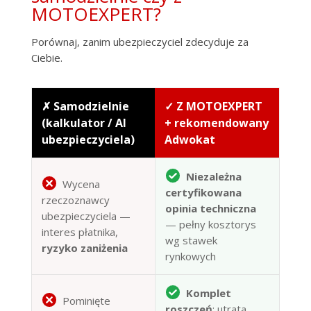
MOTOEXPERT?
Porównaj, zanim ubezpieczyciel zdecyduje za
Ciebie.
✗ Samodzielnie
✓ Z MOTOEXPERT
(kalkulator / AI
+ rekomendowany
ubezpieczyciela)
Adwokat
Niezależna
Wycena
certyfikowana
rzeczoznawcy
opinia techniczna
ubezpieczyciela —
— pełny kosztorys
interes płatnika,
wg stawek
ryzyko zaniżenia
rynkowych
Komplet
Pominięte
roszczeń
: utrata