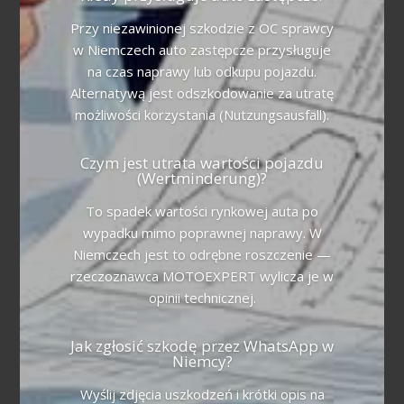
Przy niezawinionej szkodzie z OC sprawcy
w Niemczech auto zastępcze przysługuje
na czas naprawy lub odkupu pojazdu.
Alternatywą jest odszkodowanie za utratę
możliwości korzystania (Nutzungsausfall).
Czym jest utrata wartości pojazdu
(Wertminderung)?
To spadek wartości rynkowej auta po
wypadku mimo poprawnej naprawy. W
Niemczech jest to odrębne roszczenie —
rzeczoznawca MOTOEXPERT wylicza je w
opinii technicznej.
Jak zgłosić szkodę przez WhatsApp w
Niemcy?
Wyślij zdjęcia uszkodzeń i krótki opis na