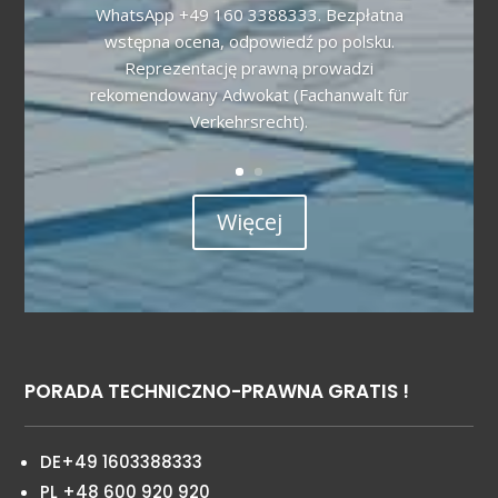
WhatsApp +49 160 3388333. Bezpłatna
wstępna ocena, odpowiedź po polsku.
Reprezentację prawną prowadzi
rekomendowany Adwokat (Fachanwalt für
Verkehrsrecht).
Więcej
PORADA TECHNICZNO-PRAWNA GRATIS !
DE+49 1603388333
PL +48 600 920 920