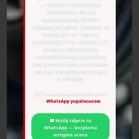
— niezależni rzeczoznawcy
samochodowi:
25+ lat
doświadczenia, 25 000+
wykonanych opinii
. Oględziny na
miejscu (A1–A9 i cała sieć
autostrad DE). Przy szkodzie z OC
sprawcy i jednoznacznej
odpowiedzialności uzasadnione
koszty rzeczoznawcy co do zasady
pokrywa ubezpieczyciel sprawcy
(§ 249 BGB).
🇺🇦
Розмовляємо українською
—
WhatsApp українською
📷 Wyślij zdjęcia na
WhatsApp — bezpłatna
wstępna ocena