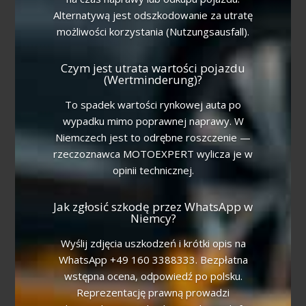
Alternatywą jest odszkodowanie za utratę
możliwości korzystania (Nutzungsausfall).
Czym jest utrata wartości pojazdu
(Wertminderung)?
To spadek wartości rynkowej auta po
wypadku mimo poprawnej naprawy. W
Niemczech jest to odrębne roszczenie —
rzeczoznawca MOTOEXPERT wylicza je w
opinii technicznej.
Jak zgłosić szkodę przez WhatsApp w
Niemcy?
Wyślij zdjęcia uszkodzeń i krótki opis na
WhatsApp +49 160 3388333. Bezpłatna
wstępna ocena, odpowiedź po polsku.
Reprezentację prawną prowadzi