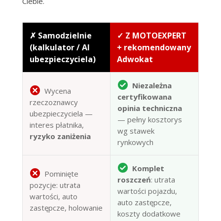
Ciebie.
✗ Samodzielnie
✓ Z MOTOEXPERT
(kalkulator / AI
+ rekomendowany
ubezpieczyciela)
Adwokat
Niezależna
Wycena
certyfikowana
rzeczoznawcy
opinia techniczna
ubezpieczyciela —
— pełny kosztorys
interes płatnika,
wg stawek
ryzyko zaniżenia
rynkowych
Komplet
Pominięte
roszczeń
: utrata
pozycje: utrata
wartości pojazdu,
wartości, auto
auto zastępcze,
zastępcze, holowanie
koszty dodatkowe