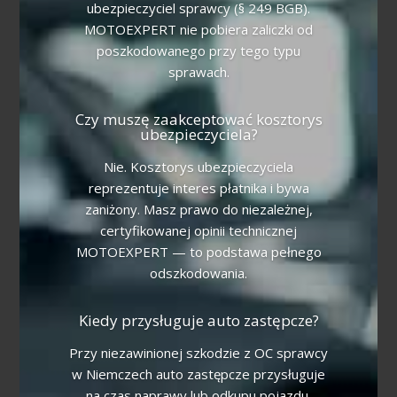
ubezpieczyciel sprawcy (§ 249 BGB).
MOTOEXPERT nie pobiera zaliczki od
poszkodowanego przy tego typu
sprawach.
Czy muszę zaakceptować kosztorys
ubezpieczyciela?
Nie. Kosztorys ubezpieczyciela
reprezentuje interes płatnika i bywa
zaniżony. Masz prawo do niezależnej,
certyfikowanej opinii technicznej
MOTOEXPERT — to podstawa pełnego
odszkodowania.
Kiedy przysługuje auto zastępcze?
Przy niezawinionej szkodzie z OC sprawcy
w Niemczech auto zastępcze przysługuje
na czas naprawy lub odkupu pojazdu.