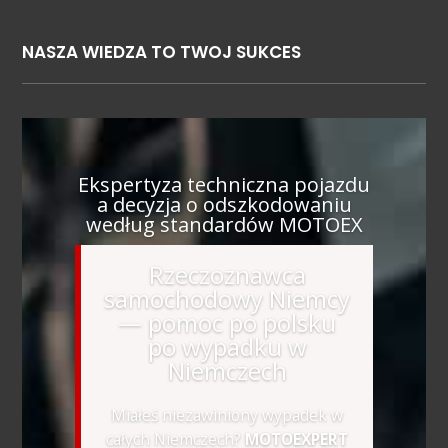
NASZA WIEDZA TO TWOJ SUKCES
Ekspertyza techniczna pojazdu
a decyzja o odszkodowaniu
według standardów MOTOEX
Rzeczoznawca
samochodowy Niemcy
— pomoc po polsku
po wypadku w
Niemczech
Miałeś niezawiniony wypadek w
całych Niemczech?
MOTOEXPERT