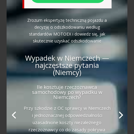
Zrozum ekspertyzę techniczną pojazdu a
decyzję o odszkodowaniu według
standardów MOTOEX i dowiedz się, jak
skutecznie uzyskać odszkodowanie
Wypadek w Niemczech —
najczęstsze pytania
(Niemcy)
Ile kosztuje rzeczoznawca
samochodowy po wypadku w
Niemczech?
Przy szkodzie z OC sprawcy w Niemczech
i jednoznacznej odpowiedzialności
uzasadnione koszty niezależnego
rzeczoznawcy co do zasady pokrywa