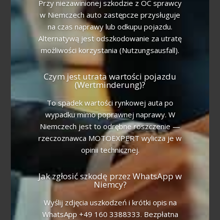
Przy niezawinionej szkodzie z OC sprawcy
w Niemczech auto zastępcze przysługuje
na czas naprawy lub odkupu pojazdu.
Alternatywą jest odszkodowanie za utratę
możliwości korzystania (Nutzungsausfall).
Czym jest utrata wartości pojazdu
(Wertminderung)?
To spadek wartości rynkowej auta po
wypadku mimo poprawnej naprawy. W
Niemczech jest to odrębne roszczenie —
rzeczoznawca MOTOEXPERT wylicza je w
opinii technicznej.
Jak zgłosić szkodę przez WhatsApp w
Niemcy?
Wyślij zdjęcia uszkodzeń i krótki opis na
WhatsApp +49 160 3388333. Bezpłatna