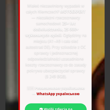
Miałeś niezawiniony wypadek w
całych Niemczech?
MOTOEXPERT
— niezależni rzeczoznawcy
samochodowi:
25+ lat
doświadczenia, 25 000+
wykonanych opinii
. Oględziny na
miejscu (A1–A9 i cała sieć
autostrad DE). Przy szkodzie z OC
sprawcy i jednoznacznej
odpowiedzialności uzasadnione
koszty rzeczoznawcy co do zasady
pokrywa ubezpieczyciel sprawcy
(§ 249 BGB).
🇺🇦
Розмовляємо українською
—
WhatsApp українською
📷 Wyślij zdjęcia na