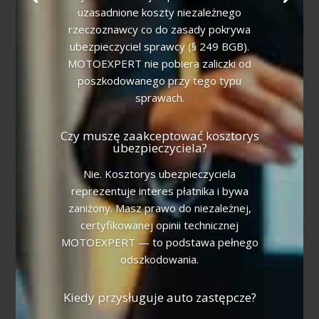
uzasadnione koszty niezależnego
rzeczoznawcy co do zasady pokrywa
ubezpieczyciel sprawcy (§ 249 BGB).
MOTOEXPERT nie pobiera zaliczki od
poszkodowanego przy tego typu
sprawach.
Czy muszę zaakceptować kosztorys
ubezpieczyciela?
Nie. Kosztorys ubezpieczyciela
reprezentuje interes płatnika i bywa
zaniżony. Masz prawo do niezależnej,
certyfikowanej opinii technicznej
MOTOEXPERT — to podstawa pełnego
odszkodowania.
Kiedy przysługuje auto zastępcze?