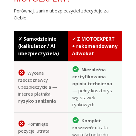
Porównaj, zanim ubezpieczyciel zdecyduje za
Ciebie.
✗ Samodzielnie
✓ Z MOTOEXPERT
(kalkulator / AI
+ rekomendowany
ubezpieczyciela)
Adwokat
Niezależna
Wycena
certyfikowana
rzeczoznawcy
opinia techniczna
ubezpieczyciela —
— pełny kosztorys
interes płatnika,
wg stawek
ryzyko zaniżenia
rynkowych
Komplet
Pominięte
roszczeń
: utrata
pozycje: utrata
wartości pojazdu,