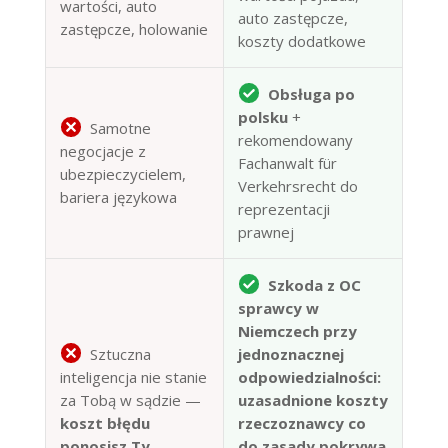
wartości, auto
auto zastępcze,
zastępcze, holowanie
koszty dodatkowe
Obsługa po
polsku
+
Samotne
rekomendowany
negocjacje z
Fachanwalt für
ubezpieczycielem,
Verkehrsrecht do
bariera językowa
reprezentacji
prawnej
Szkoda z OC
sprawcy w
Niemczech przy
Sztuczna
jednoznacznej
inteligencja nie stanie
odpowiedzialności:
za Tobą w sądzie —
uzasadnione koszty
koszt błędu
rzeczoznawcy co
ponosisz Ty
do zasady pokrywa