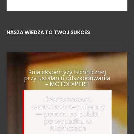
NASZA WIEDZA TO TWOJ SUKCES
Rola ekspertyzy technicznej
przy ustalaniu odszkodowania
– MOTOEXPERT
Rzeczoznawca
samochodowy Niemcy
— pomoc po polsku
po wypadku w
Niemczech