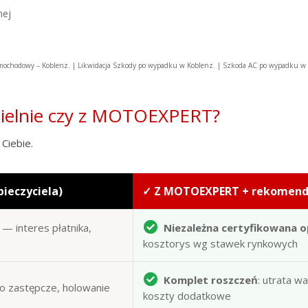
nej
ochodowy – Koblenz. | Likwidacja Szkody po wypadku w Koblenz. | Szkoda AC po wypadku 
zielnie czy z MOTOEXPERT?
Ciebie.
pieczyciela)
✓ Z MOTOEXPERT + rekomen
— interes płatnika,
Niezależna certyfikowana o
kosztorys wg stawek rynkowych
Komplet roszczeń
: utrata w
to zastępcze, holowanie
koszty dodatkowe