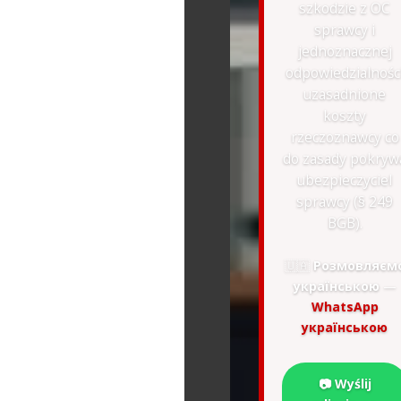
szkodzie z OC
sprawcy i
jednoznacznej
odpowiedzialnośc
uzasadnione
koszty
rzeczoznawcy co
do zasady pokryw
ubezpieczyciel
sprawcy (§ 249
BGB).
🇺🇦
Розмовляєм
українською
—
WhatsApp
українською
📷 Wyślij