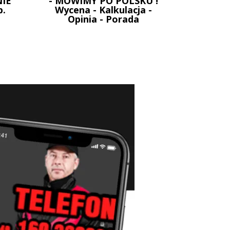
IE
- MOWIMY PO POLSKU !
p.
Wycena - Kalkulacja -
Opinia - Porada