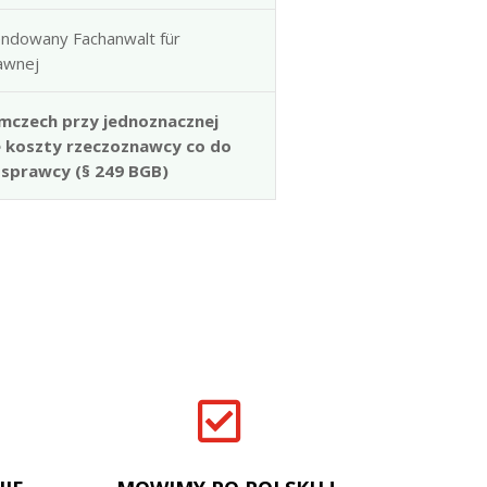
ndowany Fachanwalt für
rawnej
mczech przy jednoznacznej
e koszty rzeczoznawcy co do
 sprawcy (§ 249 BGB)
