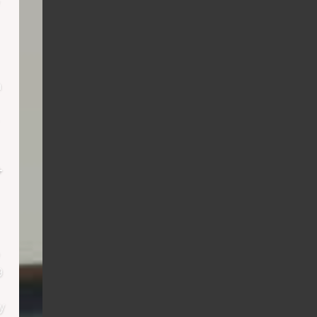
h
+
9
y