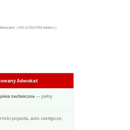
w Niemczech. | KFZ-GUTACHTER Koblenz |
dowany Adwokat
pinia techniczna
— pełny
artości pojazdu, auto zastępcze,