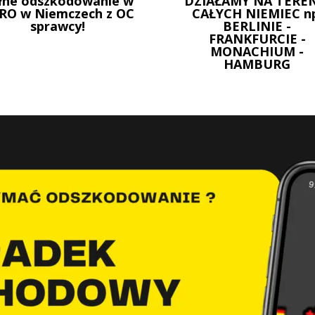
łne odszkodowanie w
DZIAŁAMY NA TEREN
RO w Niemczech z OC
CAŁYCH NIEMIEC n
sprawcy!
BERLINIE -
FRANKFURCIE -
MONACHIUM -
HAMBURG