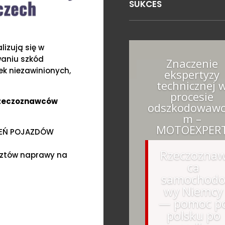
SUKCES
izują się w
waniu szkód
Znaczenie
k niezawinionych,
ekspertyzy
technicznej 
procesie
Rzeczoznawców
odszkodowawc
m –
MOTOEXPER
ZEŃ POJAZDÓW
Rzeczozna
sztów naprawy na
ca
samochod
wy Niemcy
— pomoc p
polsku po