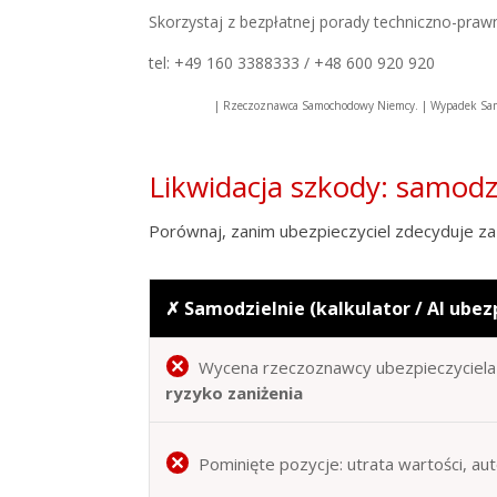
Skorzystaj z bezpłatnej porady techniczno-praw
tel: +49 160 3388333 / +48 600 920 920
| Rzeczoznawca Samochodowy Niemcy. | Wypadek Sam
Likwidacja szkody: samod
Porównaj, zanim ubezpieczyciel zdecyduje za 
✗ Samodzielnie (kalkulator / AI ubez
Wycena rzeczoznawcy ubezpieczyciela 
ryzyko zaniżenia
Pominięte pozycje: utrata wartości, au