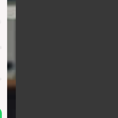
i
a
о