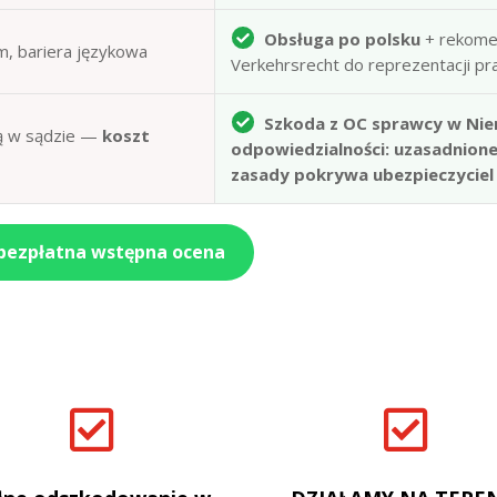
Obsługa po polsku
+ rekome
m, bariera językowa
Verkehrsrecht do reprezentacji p
Szkoda z OC sprawcy w Nie
obą w sądzie —
koszt
odpowiedzialności: uzasadnion
zasady pokrywa ubezpieczyciel
 bezpłatna wstępna ocena

