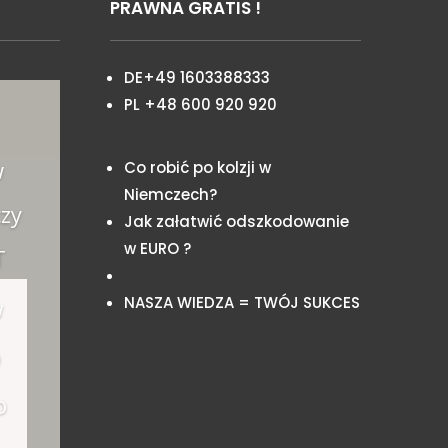
PRAWNA GRATIS !
DE+49 1603388333
PL +48 600 920 920
w
Co robić po kolzji w
Niemczech?
zy
Jak załatwić odszkodowanie
w EURO ?
T
NASZA WIEDZA = TWÓJ SUKCES
w
o
o