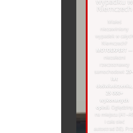
wypadku w
Niemczech
Miałeś
niezawiniony
wypadek w całyc
Niemczech?
MOTOEXPERT
—
niezależni
rzeczoznawcy
samochodowi:
25
lat
doświadczenia,
25 000+
wykonanych
opinii
. Oględziny
na miejscu (A1–A
i cała sieć
autostrad DE). Prz