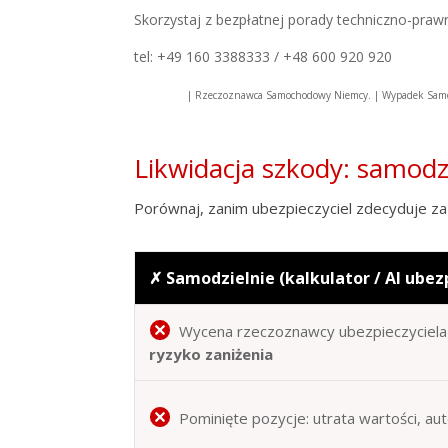
Skorzystaj z bezpłatnej porady techniczno-praw
tel: +49 160 3388333 / +48 600 920 920
| Rzeczoznawca Samochodowy Niemcy. | Wypadek Sam
Likwidacja szkody: samod
Porównaj, zanim ubezpieczyciel zdecyduje za 
✗ Samodzielnie (kalkulator / AI ubez
Wycena rzeczoznawcy ubezpieczyciela 
ryzyko zaniżenia
Pominięte pozycje: utrata wartości, au