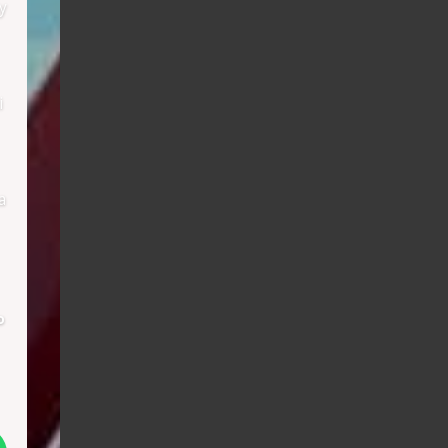
y
i
a
о