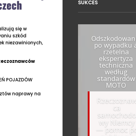
SUKCES
izują się w
waniu szkód
Odszkodowan
k niezawinionych,
po wypadku 
rzetelna
ekspertyza
Rzeczoznawców
techniczna
według
standardów
ZEŃ POJAZDÓW
MOTO
sztów naprawy na
Rzeczozna
ca
samochod
wy Niemcy
— pomoc p