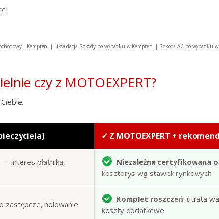
nej
ochodowy – Kempten. | Likwidacja Szkody po wypadku w Kempten. | Szkoda AC po wypadku 
zielnie czy z MOTOEXPERT?
Ciebie.
pieczyciela)
✓ Z MOTOEXPERT + rekomen
— interes płatnika,
Niezależna certyfikowana o
kosztorys wg stawek rynkowych
Komplet roszczeń
: utrata w
to zastępcze, holowanie
koszty dodatkowe