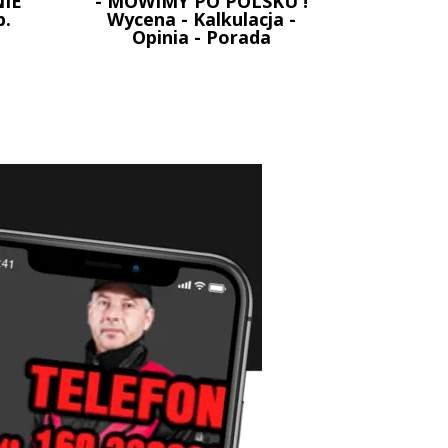
IE
- MOWIMY PO POLSKU !
p.
Wycena - Kalkulacja -
Opinia - Porada