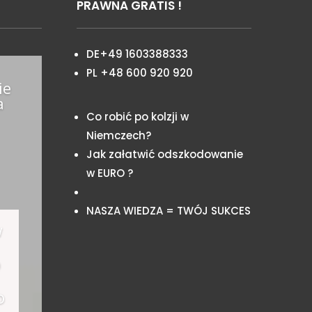
PRAWNA GRATIS !
DE+49 1603388333
PL +48 600 920 920
ie
a
Co robić po kolzji w
Niemczech?
Jak załatwić odszkodowanie
w EURO ?
NASZA WIEDZA = TWÓJ SUKCES
w
o
o