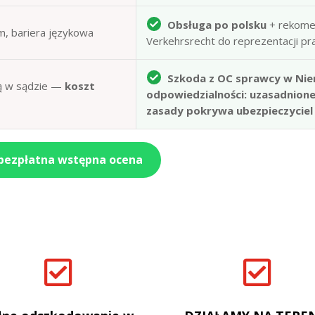
Obsługa po polsku
+ rekome
m, bariera językowa
Verkehrsrecht do reprezentacji p
Szkoda z OC sprawcy w Nie
obą w sądzie —
koszt
odpowiedzialności: uzasadnion
zasady pokrywa ubezpieczyciel
 bezpłatna wstępna ocena

