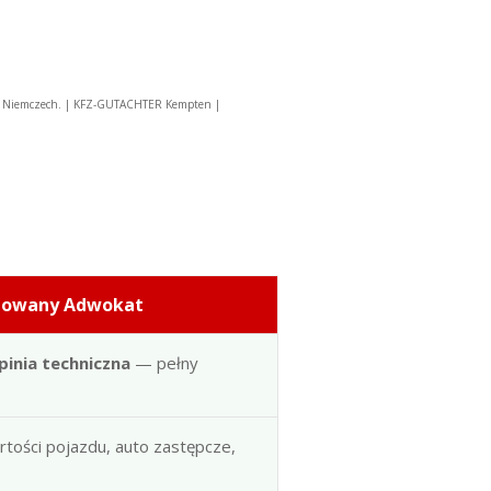
w Niemczech. | KFZ-GUTACHTER Kempten |
dowany Adwokat
pinia techniczna
— pełny
artości pojazdu, auto zastępcze,