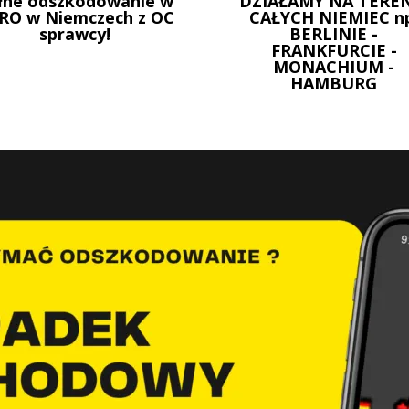
łne odszkodowanie w
DZIAŁAMY NA TEREN
RO w Niemczech z OC
CAŁYCH NIEMIEC n
sprawcy!
BERLINIE -
FRANKFURCIE -
MONACHIUM -
HAMBURG