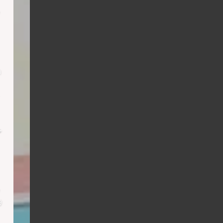
h
+
9