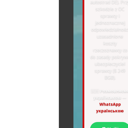
autostrad DE). Prz
szkodzie z OC
sprawcy i
jednoznacznej
odpowiedzialnośc
uzasadnione
koszty
rzeczoznawcy co
do zasady pokryw
ubezpieczyciel
sprawcy (§ 249
BGB).
🇺🇦
Розмовляєм
українською
—
WhatsApp
українською