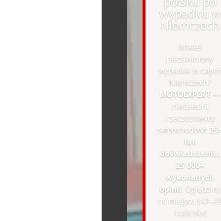
polsku po
wypadku w
Niemczech
Miałeś
niezawiniony
wypadek w całyc
Niemczech?
MOTOEXPERT
—
niezależni
rzeczoznawcy
samochodowi:
25
lat
doświadczenia,
25 000+
wykonanych
opinii
. Oględziny
na miejscu (A1–A
i cała sieć