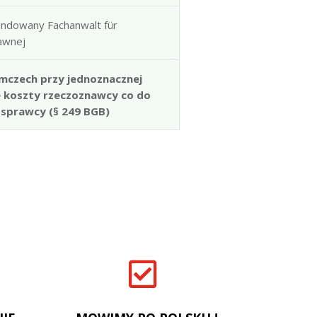
ndowany Fachanwalt für
rawnej
mczech przy jednoznacznej
e koszty rzeczoznawcy co do
 sprawcy (§ 249 BGB)
