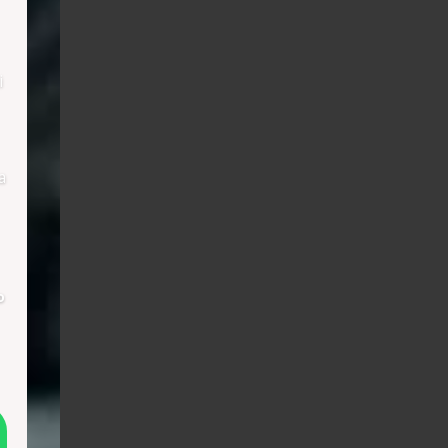
i
a
о