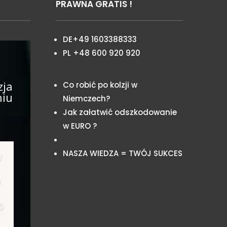
PRAWNA GRATIS !
DE+49 1603388333
PL +48 600 920 920
zja
Co robić po kolzji w
niu
Niemczech?
Jak załatwić odszkodowanie
w EURO ?
NASZA WIEDZA = TWÓJ SUKCES
w
o
o