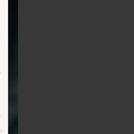
h
+
9
y