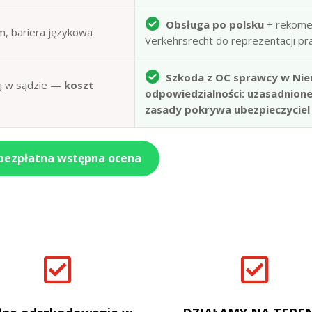
Obsługa po polsku
+ rekome
m, bariera językowa
Verkehrsrecht do reprezentacji p
Szkoda z OC sprawcy w Nie
obą w sądzie —
koszt
odpowiedzialności: uzasadnion
zasady pokrywa ubezpieczyciel
 bezpłatna wstępna ocena

