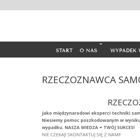
START
O NAS
WYPADEK 
RZECZOZNAWCA SAM
RZECZO
Jako międzynarodowi eksperci techniki sa
Niesiemy pomoc poszkodowanym w wyniku 
wypadku. NASZA WIEDZA = TWÓJ SUKCES!
NIE CZEKAJ! SKONTAKTUJ SIĘ Z NAMI!