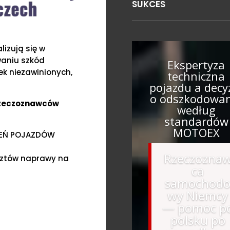
SUKCES
izują się w
waniu szkód
Ekspertyza
k niezawinionych,
techniczna
pojazdu a decy
o odszkodowa
Rzeczoznawców
według
standardów
MOTOEX
ZEŃ POJAZDÓW
Rzeczozna
sztów naprawy na
ca
samochod
wy Niemcy
— pomoc p
polsku po