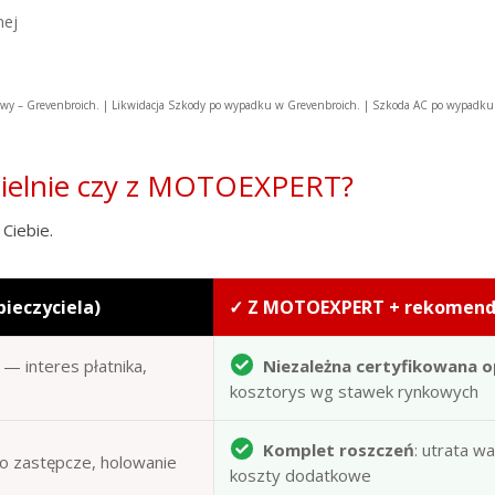
nej
y – Grevenbroich. | Likwidacja Szkody po wypadku w Grevenbroich. | Szkoda AC po wypadk
zielnie czy z MOTOEXPERT?
Ciebie.
pieczyciela)
✓ Z MOTOEXPERT + rekomen
— interes płatnika,
Niezależna certyfikowana o
kosztorys wg stawek rynkowych
Komplet roszczeń
: utrata w
to zastępcze, holowanie
koszty dodatkowe