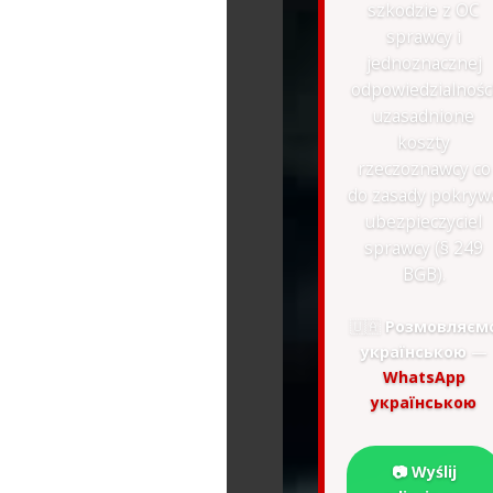
szkodzie z OC
sprawcy i
jednoznacznej
odpowiedzialnośc
uzasadnione
koszty
rzeczoznawcy co
do zasady pokryw
ubezpieczyciel
sprawcy (§ 249
BGB).
🇺🇦
Розмовляєм
українською
—
WhatsApp
українською
📷 Wyślij