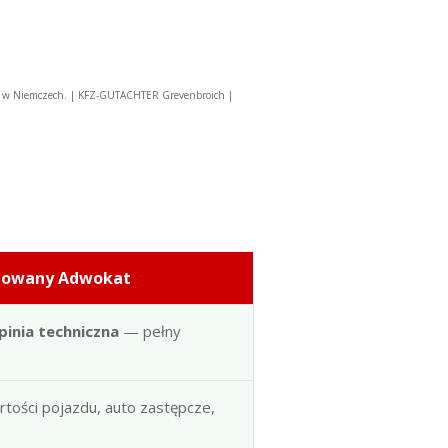
u w Niemczech. | KFZ-GUTACHTER Grevenbroich |
dowany Adwokat
pinia techniczna
— pełny
artości pojazdu, auto zastępcze,