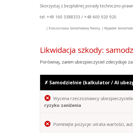
Skorzystaj z bezpłatnej porady techniczno-praw
tel: +49 160 3388333 / +48 600 920 920
| Rzeczoznawca Samochodowy Niemcy. | Wypadek Samochodow
Likwidacja szkody: samod
Porównaj, zanim ubezpieczyciel zdecyduje za 
✗ Samodzielnie (kalkulator / AI ubez
Wycena rzeczoznawcy ubezpieczyciela 
ryzyko zaniżenia
Pominięte pozycje: utrata wartości, au