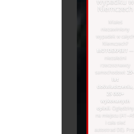
wypadku w
Niemczech
Miałeś
niezawiniony
wypadek w całyc
Niemczech?
MOTOEXPERT
—
niezależni
rzeczoznawcy
samochodowi:
25
lat
doświadczenia,
25 000+
wykonanych
opinii
. Oględziny
na miejscu (A1–A
i cała sieć
autostrad DE). Prz