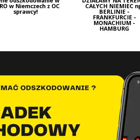
łne odszkodowanie w
DZIAŁAMY NA TEREN
RO w Niemczech z OC
CAŁYCH NIEMIEC n
sprawcy!
BERLINIE -
FRANKFURCIE -
MONACHIUM -
HAMBURG