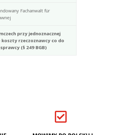
ndowany Fachanwalt für
rawnej
mczech przy jednoznacznej
e koszty rzeczoznawcy co do
 sprawcy (§ 249 BGB)
