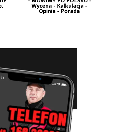
IE
- MOWIMY PO POLSKU !
p.
Wycena - Kalkulacja -
Opinia - Porada