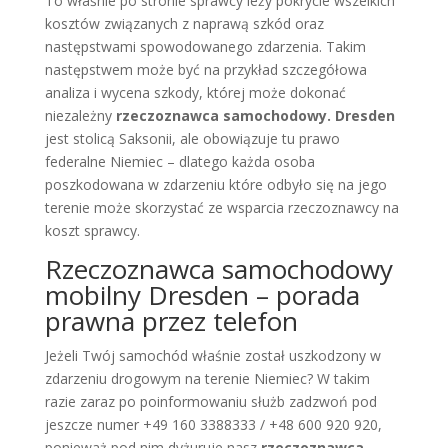
To właśnie po stronie sprawcy leży pokrycie wszelkich
kosztów związanych z naprawą szkód oraz
następstwami spowodowanego zdarzenia. Takim
następstwem może być na przykład szczegółowa
analiza i wycena szkody, której może dokonać
niezależny
rzeczoznawca samochodowy. Dresden
jest stolicą Saksonii, ale obowiązuje tu prawo
federalne Niemiec – dlatego każda osoba
poszkodowana w zdarzeniu które odbyło się na jego
terenie może skorzystać ze wsparcia rzeczoznawcy na
koszt sprawcy.
Rzeczoznawca samochodowy
mobilny Dresden – porada
prawna przez telefon
Jeżeli Twój samochód właśnie został uszkodzony w
zdarzeniu drogowym na terenie Niemiec? W takim
razie zaraz po poinformowaniu służb zadzwoń pod
jeszcze numer +49 160 3388333 / +48 600 920 920,
ponieważ pod nim dyżuruje nasz
rzeczoznawca