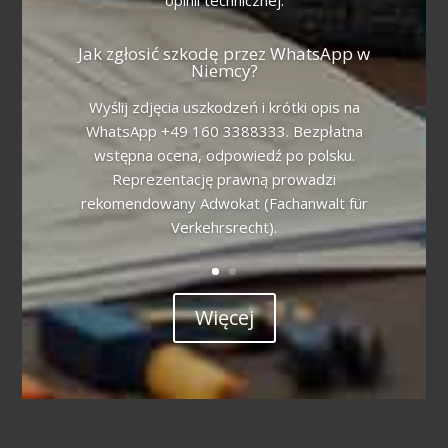
Jak zgłosić szkodę przez WhatsApp w
Niemcy?
Wyślij zdjęcia uszkodzeń i krótki opis na
WhatsApp +49 160 3388333. Bezpłatna
wstępna ocena, odpowiedź po polsku.
Reprezentację prawną prowadzi
rekomendowany Adwokat (Fachanwalt für
Verkehrsrecht).
Więcej