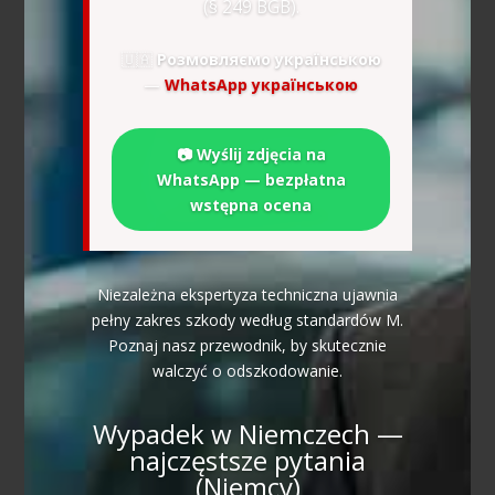
(§ 249 BGB).
🇺🇦
Розмовляємо українською
—
WhatsApp українською
📷 Wyślij zdjęcia na
WhatsApp — bezpłatna
wstępna ocena
Niezależna ekspertyza techniczna ujawnia
pełny zakres szkody według standardów M.
Poznaj nasz przewodnik, by skutecznie
walczyć o odszkodowanie.
Wypadek w Niemczech —
najczęstsze pytania
(Niemcy)