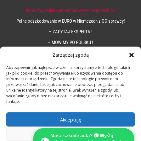
https://wypadek-samochodowy-w-niemczech.pl/
Pełne odszkodowanie w EURO w Niemczech z OC sprawcy!
– ZAPYTAJ EKSPERTA !
– MOWIMY PO POLSKU !
Zarządzaj zgodą
Aby zapewnić jak najlepsze wrażenia, korzystamy z technologii, takich
jak pliki cookie, do przechowywania i/lub uzyskiwania dostępu do
informacji o urządzeniu. Zgoda na te technologie pozwoli nam
przetwarzać dane, takie jak zachowanie podczas przeglądania lub
unikalne identyfikatory na tej stronie. Brak wyrażenia zgody lub
wycofanie zgody może niekorzystnie wpłynąć na niektóre cechy i
funkcje.
Akceptuję
Odmów
Masz szkodę auta? 📷 Wyślij