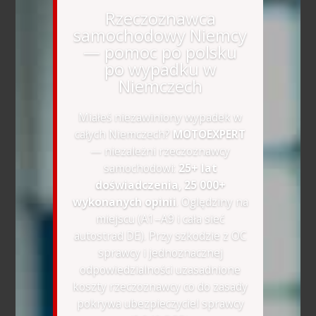
Rzeczoznawca
samochodowy Niemcy
— pomoc po polsku
po wypadku w
Niemczech
Miałeś niezawiniony wypadek w
całych Niemczech?
MOTOEXPERT
— niezależni rzeczoznawcy
samochodowi:
25+ lat
doświadczenia, 25 000+
wykonanych opinii
. Oględziny na
miejscu (A1–A9 i cała sieć
autostrad DE). Przy szkodzie z OC
sprawcy i jednoznacznej
odpowiedzialności uzasadnione
koszty rzeczoznawcy co do zasady
pokrywa ubezpieczyciel sprawcy