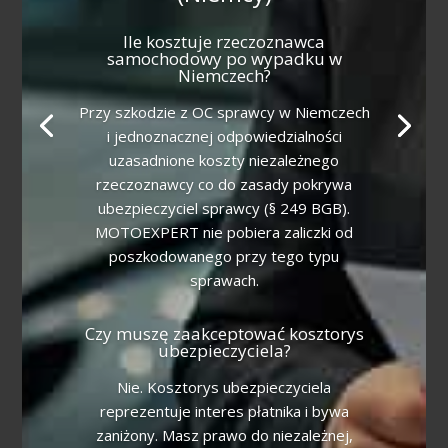
Ile kosztuje rzeczoznawca
samochodowy po wypadku w
Niemczech?
Przy szkodzie z OC sprawcy w Niemczech
i jednoznacznej odpowiedzialności
uzasadnione koszty niezależnego
rzeczoznawcy co do zasady pokrywa
ubezpieczyciel sprawcy (§ 249 BGB).
MOTOEXPERT nie pobiera zaliczki od
poszkodowanego przy tego typu
sprawach.
Czy muszę zaakceptować kosztorys
ubezpieczyciela?
Nie. Kosztorys ubezpieczyciela
reprezentuje interes płatnika i bywa
zaniżony. Masz prawo do niezależnej,