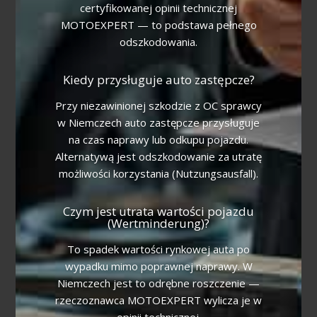
certyfikowanej opinii technicznej
MOTOEXPERT — to podstawa pełnego
odszkodowania.
Kiedy przysługuje auto zastępcze?
Przy niezawinionej szkodzie z OC sprawcy
w Niemczech auto zastępcze przysługuje
na czas naprawy lub odkupu pojazdu.
Alternatywą jest odszkodowanie za utratę
możliwości korzystania (Nutzungsausfall).
Czym jest utrata wartości pojazdu
(Wertminderung)?
To spadek wartości rynkowej auta po
wypadku mimo poprawnej naprawy. W
Niemczech jest to odrębne roszczenie —
rzeczoznawca MOTOEXPERT wylicza je w
opinii technicznej.