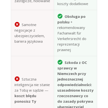
zastępcze, holowanie
koszty dodatkowe
Obsługa po
polsku
+
Samotne
rekomendowany
negocjacje z
Fachanwalt für
ubezpieczycielem,
Verkehrsrecht do
bariera językowa
reprezentacji
prawnej
Szkoda z OC
sprawcy w
Niemczech przy
Sztuczna
jednoznacznej
inteligencja nie stanie
odpowiedzialności:
za Tobą w sądzie —
uzasadnione koszty
koszt błędu
rzeczoznawcy co
ponosisz Ty
do zasady pokrywa
ubezpieczyciel