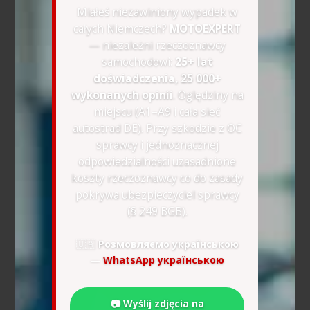
Miałeś niezawiniony wypadek w
całych Niemczech?
MOTOEXPERT
— niezależni rzeczoznawcy
samochodowi:
25+ lat
doświadczenia, 25 000+
wykonanych opinii
. Oględziny na
miejscu (A1–A9 i cała sieć
autostrad DE). Przy szkodzie z OC
sprawcy i jednoznacznej
odpowiedzialności uzasadnione
koszty rzeczoznawcy co do zasady
pokrywa ubezpieczyciel sprawcy
(§ 249 BGB).
🇺🇦
Розмовляємо українською
—
WhatsApp українською
📷 Wyślij zdjęcia na