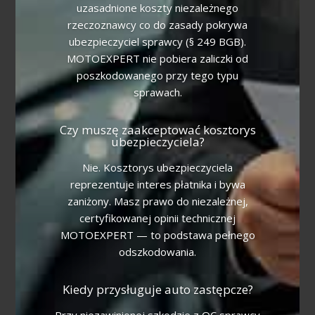
uzasadnione koszty niezależnego
rzeczoznawcy co do zasady pokrywa
ubezpieczyciel sprawcy (§ 249 BGB).
MOTOEXPERT nie pobiera zaliczki od
poszkodowanego przy tego typu
sprawach.
Czy muszę zaakceptować kosztorys
ubezpieczyciela?
Nie. Kosztorys ubezpieczyciela
reprezentuje interes płatnika i bywa
zaniżony. Masz prawo do niezależnej,
certyfikowanej opinii technicznej
MOTOEXPERT — to podstawa pełnego
odszkodowania.
Kiedy przysługuje auto zastępcze?
Przy niezawinionej szkodzie z OC sprawcy