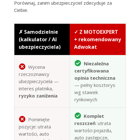
Porównaj, zanim ubezpieczyciel zdecyduje za
Ciebie.
✗ Samodzielnie
✓ Z MOTOEXPERT
(kalkulator / AI
+ rekomendowany
ubezpieczyciela)
Adwokat
Niezależna
Wycena
certyfikowana
rzeczoznawcy
opinia techniczna
ubezpieczyciela —
— pełny kosztorys
interes płatnika,
wg stawek
ryzyko zaniżenia
rynkowych
Komplet
Pominięte
roszczeń
: utrata
pozycje: utrata
wartości pojazdu,
wartości, auto
auto zastępcze,