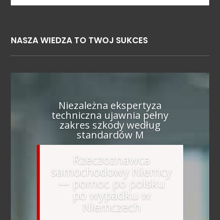
NASZA WIEDZA TO TWOJ SUKCES
Niezależna ekspertyza
techniczna ujawnia pełny
zakres szkody według
standardów M
Rzeczoznawca
samochodowy Niemcy
— pomoc po polsku
po wypadku w
Niemczech