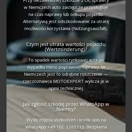
w Niemczech auto zastępcze przysługuje
na czas naprawy lub odkupu pojazdu.
Alternatywą jest odszkodowanie za utratę
możliwości korzystania (Nutzungsausfall).
Czym jest utrata wartości pojazdu
(Wertminderung)?
To spadek wartości rynkowej auta po
wypadku mimo poprawnej naprawy. W
Niemczech jest to odrębne roszczenie —
rzeczoznawca MOTOEXPERT wylicza je w
opinii technicznej.
Jak zgłosić szkodę przez WhatsApp w
Niemcy?
Wyślij zdjęcia uszkodzeń i krótki opis na
WhatsApp +49 160 3388333. Bezpłatna