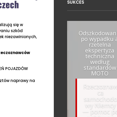
SUKCES
izują się w
waniu szkód
Odszkodowan
k niezawinionych,
po wypadku 
rzetelna
ekspertyza
Rzeczoznawców
techniczna
według
standardów
ZEŃ POJAZDÓW
MOTO
sztów naprawy na
Rzeczozna
ca
samochod
wy Niemcy
— pomoc p