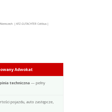
w Niemczech. | KFZ-GUTACHTER Cottbus |
dowany Adwokat
pinia techniczna
— pełny
artości pojazdu, auto zastępcze,