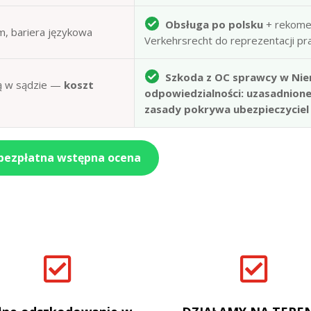
Obsługa po polsku
+ rekome
m, bariera językowa
Verkehrsrecht do reprezentacji p
Szkoda z OC sprawcy w Nie
obą w sądzie —
koszt
odpowiedzialności: uzasadnion
zasady pokrywa ubezpieczyciel
 bezpłatna wstępna ocena

