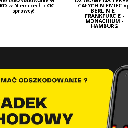
łne odszkodowanie w
DZIAŁAMY NA TEREN
RO w Niemczech z OC
CAŁYCH NIEMIEC n
sprawcy!
BERLINIE -
FRANKFURCIE -
MONACHIUM -
HAMBURG