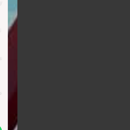
y
i
a
о