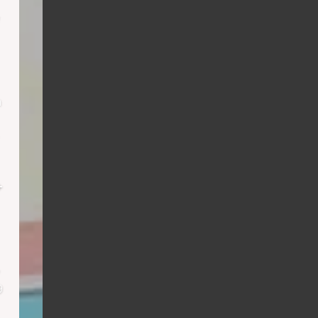
h
+
9