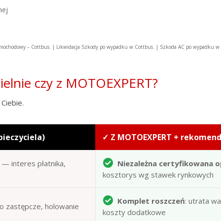
nej
ochodowy – Cottbus. | Likwidacja Szkody po wypadku w Cottbus. | Szkoda AC po wypadku 
zielnie czy z MOTOEXPERT?
Ciebie.
pieczyciela)
✓ Z MOTOEXPERT + rekomen
— interes płatnika,
Niezależna certyfikowana o
kosztorys wg stawek rynkowych
Komplet roszczeń
: utrata w
to zastępcze, holowanie
koszty dodatkowe