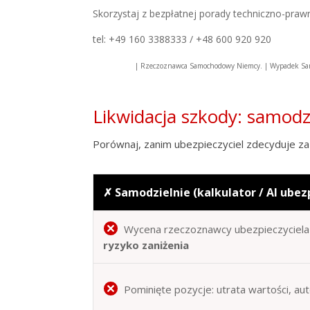
Skorzystaj z bezpłatnej porady techniczno-praw
tel: +49 160 3388333 / +48 600 920 920
| Rzeczoznawca Samochodowy Niemcy. | Wypadek Sam
Likwidacja szkody: samod
Porównaj, zanim ubezpieczyciel zdecyduje za 
✗ Samodzielnie (kalkulator / AI ubez
Wycena rzeczoznawcy ubezpieczyciela 
ryzyko zaniżenia
Pominięte pozycje: utrata wartości, au