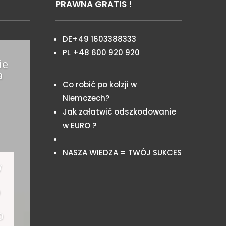
PRAWNA GRATIS !
DE+49 1603388333
PL +48 600 920 920
ie
a
Co robić po kolzji w
Niemczech?
Jak załatwić odszkodowanie
w EURO ?
NASZA WIEDZA = TWÓJ SUKCES
w
o
o