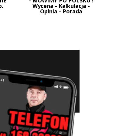
IE
- MOWIMY PO POLSKU !
p.
Wycena - Kalkulacja -
Opinia - Porada