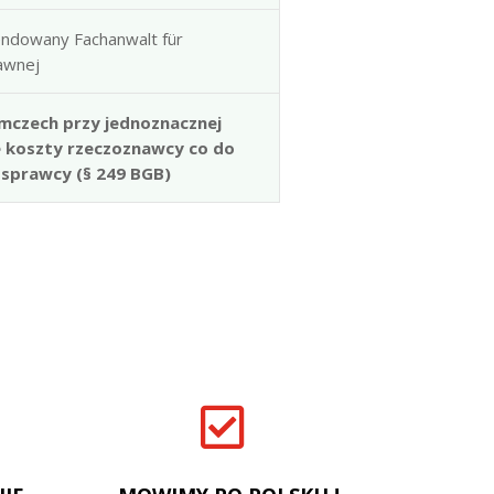
ndowany Fachanwalt für
rawnej
mczech przy jednoznacznej
e koszty rzeczoznawcy co do
 sprawcy (§ 249 BGB)
