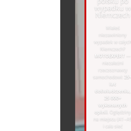
polsku po
wypadku w
Niemczech
Miałeś
niezawiniony
wypadek w całyc
Niemczech?
MOTOEXPERT
—
niezależni
rzeczoznawcy
samochodowi:
25
lat
doświadczenia,
25 000+
wykonanych
opinii
. Oględziny
na miejscu (A1–A
i cała sieć