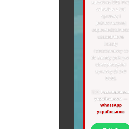
autostrad DE). Prz
szkodzie z OC
sprawcy i
jednoznacznej
odpowiedzialnośc
uzasadnione
koszty
rzeczoznawcy co
do zasady pokryw
ubezpieczyciel
sprawcy (§ 249
BGB).
🇺🇦
Розмовляєм
українською
—
WhatsApp
українською