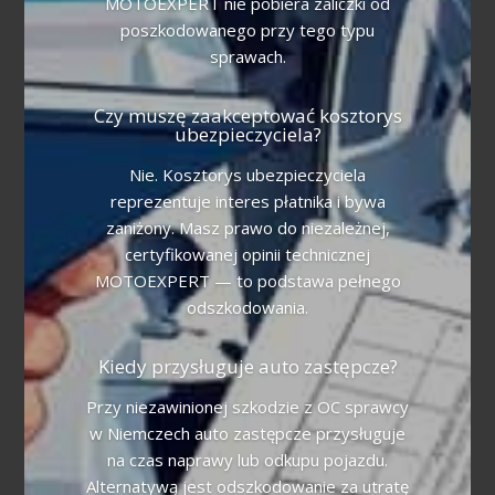
MOTOEXPERT nie pobiera zaliczki od
poszkodowanego przy tego typu
sprawach.
Czy muszę zaakceptować kosztorys
ubezpieczyciela?
Nie. Kosztorys ubezpieczyciela
reprezentuje interes płatnika i bywa
zaniżony. Masz prawo do niezależnej,
certyfikowanej opinii technicznej
MOTOEXPERT — to podstawa pełnego
odszkodowania.
Kiedy przysługuje auto zastępcze?
Przy niezawinionej szkodzie z OC sprawcy
w Niemczech auto zastępcze przysługuje
na czas naprawy lub odkupu pojazdu.
Alternatywą jest odszkodowanie za utratę