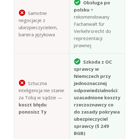
Obsługa po
polsku
+
Samotne
rekomendowany
negocjacje z
Fachanwalt für
ubezpieczycielem,
Verkehrsrecht do
bariera językowa
reprezentacji
prawnej
Szkoda z OC
sprawcy w
Niemczech przy
Sztuczna
jednoznacznej
inteligencja nie stanie
odpowiedzialności:
za Tobą w sądzie —
uzasadnione koszty
koszt błędu
rzeczoznawcy co
ponosisz Ty
do zasady pokrywa
ubezpieczyciel
sprawcy (§ 249
BGB)