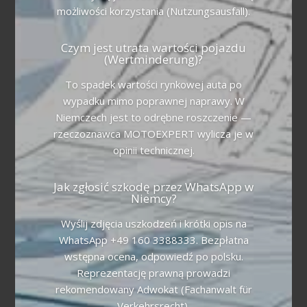
możliwości korzystania (Nutzungsausfall).
Czym jest utrata wartości pojazdu
(Wertminderung)?
To spadek wartości rynkowej auta po
wypadku mimo poprawnej naprawy. W
Niemczech jest to odrębne roszczenie —
rzeczoznawca MOTOEXPERT wylicza je w
opinii technicznej.
Jak zgłosić szkodę przez WhatsApp w
Niemcy?
Wyślij zdjęcia uszkodzeń i krótki opis na
WhatsApp +49 160 3388333. Bezpłatna
wstępna ocena, odpowiedź po polsku.
Reprezentację prawną prowadzi
rekomendowany Adwokat (Fachanwalt für
Verkehrsrecht).