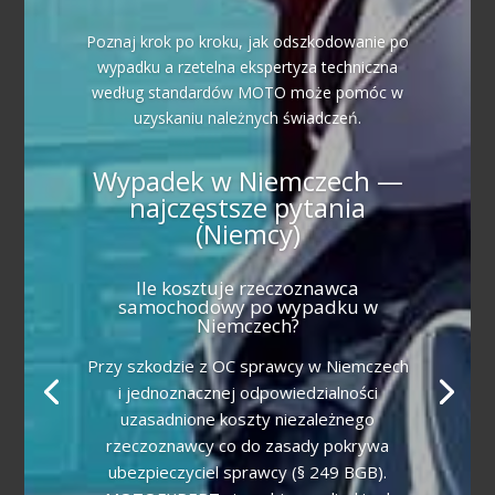
Poznaj krok po kroku, jak odszkodowanie po
wypadku a rzetelna ekspertyza techniczna
według standardów MOTO może pomóc w
uzyskaniu należnych świadczeń.
Wypadek w Niemczech —
najczęstsze pytania
(Niemcy)
Ile kosztuje rzeczoznawca
samochodowy po wypadku w
Niemczech?
Przy szkodzie z OC sprawcy w Niemczech
i jednoznacznej odpowiedzialności
uzasadnione koszty niezależnego
rzeczoznawcy co do zasady pokrywa
ubezpieczyciel sprawcy (§ 249 BGB).