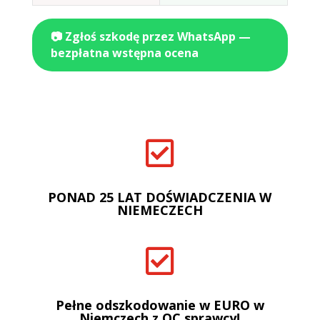
📷 Zgłoś szkodę przez WhatsApp —
bezpłatna wstępna ocena

PONAD 25 LAT DOŚWIADCZENIA W
NIEMECZECH

Pełne odszkodowanie w EURO w
Niemczech z OC sprawcy!