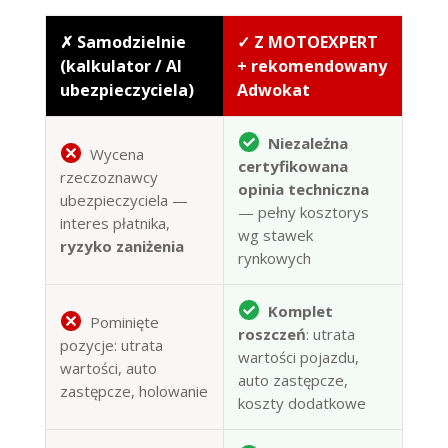
✗ Samodzielnie
✓ Z MOTOEXPERT
(kalkulator / AI
+ rekomendowany
ubezpieczyciela)
Adwokat
Niezależna
Wycena
certyfikowana
rzeczoznawcy
opinia techniczna
ubezpieczyciela —
— pełny kosztorys
interes płatnika,
wg stawek
ryzyko zaniżenia
rynkowych
Komplet
Pominięte
roszczeń
: utrata
pozycje: utrata
wartości pojazdu,
wartości, auto
auto zastępcze,
zastępcze, holowanie
koszty dodatkowe