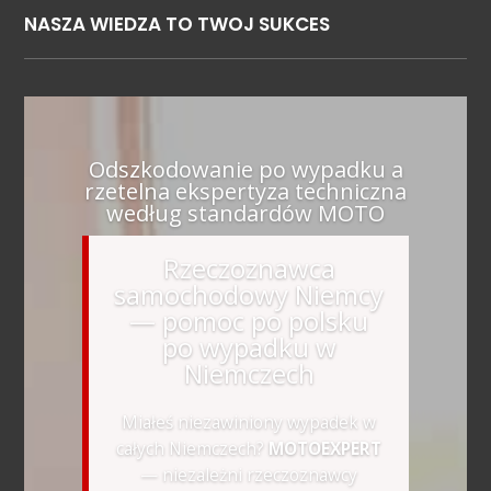
NASZA WIEDZA TO TWOJ SUKCES
Odszkodowanie po wypadku a
rzetelna ekspertyza techniczna
według standardów MOTO
Rzeczoznawca
samochodowy Niemcy
— pomoc po polsku
po wypadku w
Niemczech
Miałeś niezawiniony wypadek w
całych Niemczech?
MOTOEXPERT
— niezależni rzeczoznawcy