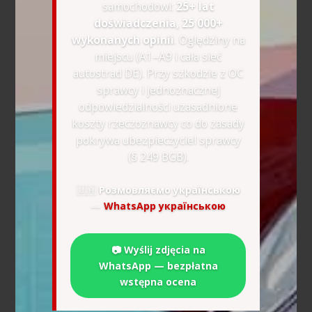
samochodowi:
25+ lat
doświadczenia, 25 000+
wykonanych opinii
. Oględziny na
miejscu (A1–A9 i cała sieć
autostrad DE). Przy szkodzie z OC
sprawcy i jednoznacznej
odpowiedzialności uzasadnione
koszty rzeczoznawcy co do zasady
pokrywa ubezpieczyciel sprawcy
(§ 249 BGB).
🇺🇦
Розмовляємо українською
—
WhatsApp українською
📷 Wyślij zdjęcia na
WhatsApp — bezpłatna
wstępna ocena