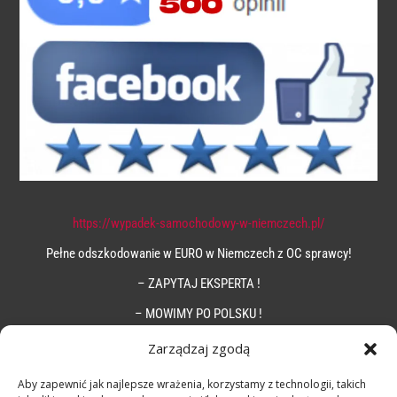
https://wypadek-samochodowy-w-niemczech.pl/
Pełne odszkodowanie w EURO w Niemczech z OC sprawcy!
– ZAPYTAJ EKSPERTA !
– MOWIMY PO POLSKU !
Zarządzaj zgodą
Aby zapewnić jak najlepsze wrażenia, korzystamy z technologii, takich