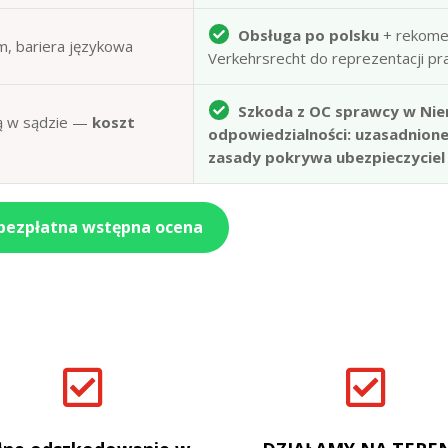
Obsługa po polsku
+ rekome
m, bariera językowa
Verkehrsrecht do reprezentacji p
Szkoda z OC sprawcy w Nie
obą w sądzie —
koszt
odpowiedzialności: uzasadnion
zasady pokrywa ubezpieczyciel
 bezpłatna wstępna ocena

