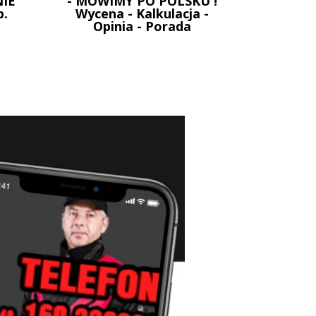
IE
- MOWIMY PO POLSKU !
p.
Wycena - Kalkulacja -
Opinia - Porada