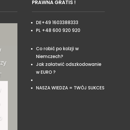
PRAWNA GRATIS !
DE+49 1603388333
PL +48 600 920 920
w
Co robić po kolzji w
Niemczech?
zy
Jak załatwić odszkodowanie
w EURO ?
T
NASZA WIEDZA = TWÓJ SUKCES
w
o
o