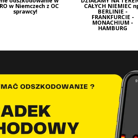
łne odszkodowanie w
DZIAŁAMY NA TEREN
RO w Niemczech z OC
CAŁYCH NIEMIEC n
sprawcy!
BERLINIE -
FRANKFURCIE -
MONACHIUM -
HAMBURG