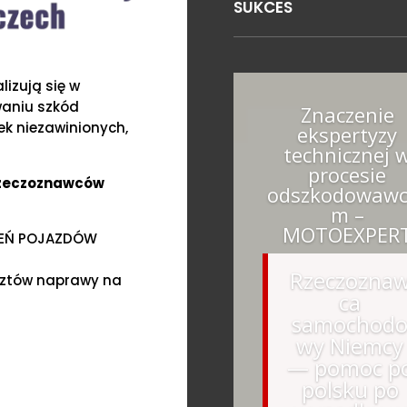
SUKCES
izują się w
waniu szkód
Znaczenie
k niezawinionych,
ekspertyzy
technicznej 
procesie
Rzeczoznawców
odszkodowawc
m –
MOTOEXPER
ZEŃ POJAZDÓW
Rzeczozna
sztów naprawy na
ca
samochod
wy Niemcy
— pomoc p
polsku po