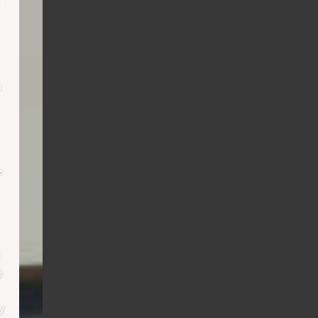
h
+
9
y