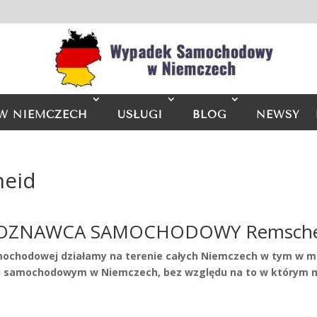
W NIEMCZECH
USŁUGI
BLOG
NEWSY
heid
OZNAWCA SAMOCHODOWY Remsche
mochodowej działamy na terenie całych Niemczech w tym w m
samochodowym w Niemczech, bez względu na to w którym mi