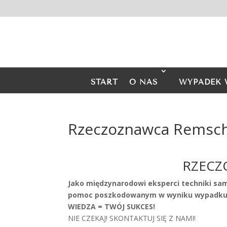
START
O NAS
WYPADEK 
Rzeczoznawca Remsc
RZECZ
Jako międzynarodowi eksperci techniki sa
pomoc poszkodowanym w wyniku wypadku 
WIEDZA = TWÓJ SUKCES!
NIE CZEKAJ! SKONTAKTUJ SIĘ Z NAMI!