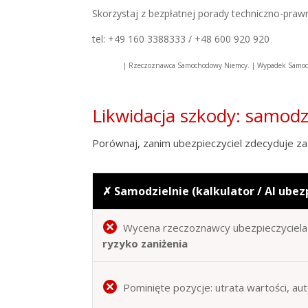
Skorzystaj z bezpłatnej porady techniczno-praw
tel: +49 160 3388333 / +48 600 920 920
| Rzeczoznawca Samochodowy Niemcy. | Wypadek Samoc
Likwidacja szkody: samod
Porównaj, zanim ubezpieczyciel zdecyduje za 
✗ Samodzielnie (kalkulator / AI ubez
Wycena rzeczoznawcy ubezpieczyciela 
ryzyko zaniżenia
Pominięte pozycje: utrata wartości, au