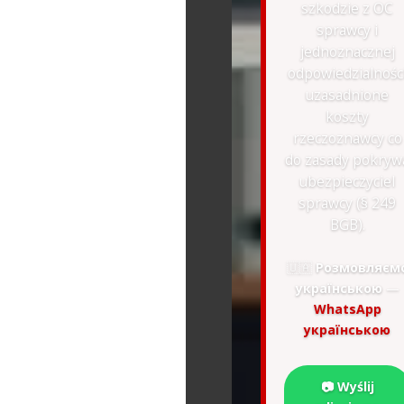
szkodzie z OC
sprawcy i
jednoznacznej
odpowiedzialnośc
uzasadnione
koszty
rzeczoznawcy co
do zasady pokryw
ubezpieczyciel
sprawcy (§ 249
BGB).
🇺🇦
Розмовляєм
українською
—
WhatsApp
українською
📷 Wyślij