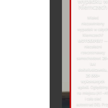
wypadku w
Niemczech
Miałeś
niezawiniony
wypadek w całyc
Niemczech?
MOTOEXPERT
—
niezależni
rzeczoznawcy
samochodowi:
25
lat
doświadczenia,
25 000+
wykonanych
opinii
. Oględziny
na miejscu (A1–A
i cała sieć
autostrad DE). Prz