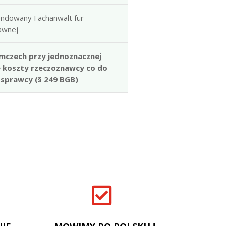
ndowany Fachanwalt für
rawnej
mczech przy jednoznacznej
e koszty rzeczoznawcy co do
 sprawcy (§ 249 BGB)
