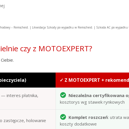
nej
hodowy – Remscheid. | Likwidacja Szkody po wypadku w Remscheid. | Szkoda AC po wypadk
zielnie czy z MOTOEXPERT?
Ciebie.
pieczyciela)
✓ Z MOTOEXPERT + rekomen
— interes płatnika,
Niezależna certyfikowana o
kosztorys wg stawek rynkowych
Komplet roszczeń
: utrata w
to zastępcze, holowanie
koszty dodatkowe