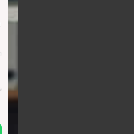
i
a
о