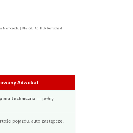
u w Niemczech. | KFZ-GUTACHTER Remscheid
dowany Adwokat
pinia techniczna
— pełny
artości pojazdu, auto zastępcze,