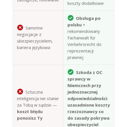
koszty dodatkowe
Obsługa po
polsku
+
Samotne
rekomendowany
negocjacje z
Fachanwalt für
ubezpieczycielem,
Verkehrsrecht do
bariera językowa
reprezentacji
prawnej
Szkoda z OC
sprawcy w
Niemczech przy
Sztuczna
jednoznacznej
inteligencja nie stanie
odpowiedzialności:
za Tobą w sądzie —
uzasadnione koszty
koszt błędu
rzeczoznawcy co
ponosisz Ty
do zasady pokrywa
ubezpieczyciel