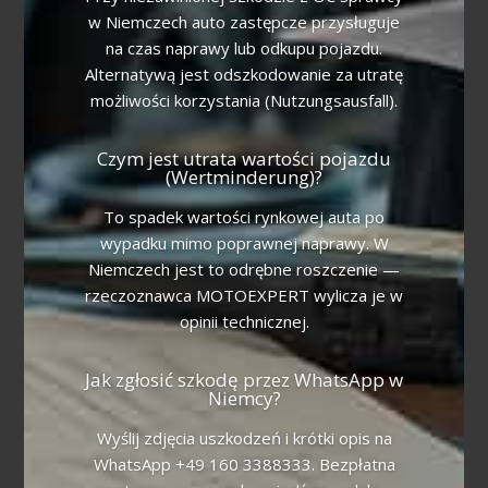
w Niemczech auto zastępcze przysługuje
na czas naprawy lub odkupu pojazdu.
Alternatywą jest odszkodowanie za utratę
możliwości korzystania (Nutzungsausfall).
Czym jest utrata wartości pojazdu
(Wertminderung)?
To spadek wartości rynkowej auta po
wypadku mimo poprawnej naprawy. W
Niemczech jest to odrębne roszczenie —
rzeczoznawca MOTOEXPERT wylicza je w
opinii technicznej.
Jak zgłosić szkodę przez WhatsApp w
Niemcy?
Wyślij zdjęcia uszkodzeń i krótki opis na
WhatsApp +49 160 3388333. Bezpłatna