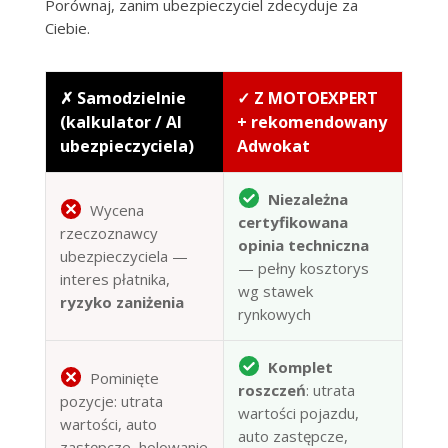
Porównaj, zanim ubezpieczyciel zdecyduje za
Ciebie.
✗ Samodzielnie
✓ Z MOTOEXPERT
(kalkulator / AI
+ rekomendowany
ubezpieczyciela)
Adwokat
Niezależna
Wycena
certyfikowana
rzeczoznawcy
opinia techniczna
ubezpieczyciela —
— pełny kosztorys
interes płatnika,
wg stawek
ryzyko zaniżenia
rynkowych
Komplet
Pominięte
roszczeń
: utrata
pozycje: utrata
wartości pojazdu,
wartości, auto
auto zastępcze,
zastępcze, holowanie