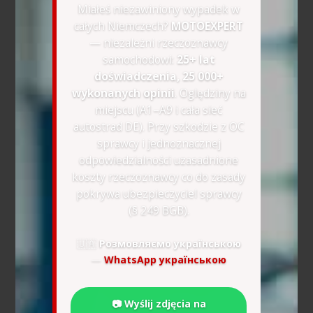
Miałeś niezawiniony wypadek w
całych Niemczech?
MOTOEXPERT
— niezależni rzeczoznawcy
samochodowi:
25+ lat
doświadczenia, 25 000+
wykonanych opinii
. Oględziny na
miejscu (A1–A9 i cała sieć
autostrad DE). Przy szkodzie z OC
sprawcy i jednoznacznej
odpowiedzialności uzasadnione
koszty rzeczoznawcy co do zasady
pokrywa ubezpieczyciel sprawcy
(§ 249 BGB).
🇺🇦
Розмовляємо українською
—
WhatsApp українською
📷 Wyślij zdjęcia na