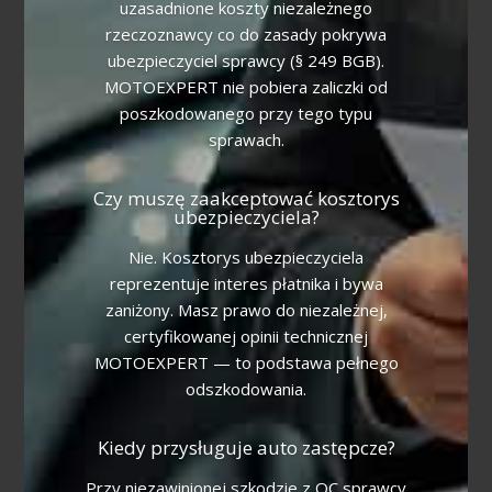
uzasadnione koszty niezależnego
rzeczoznawcy co do zasady pokrywa
ubezpieczyciel sprawcy (§ 249 BGB).
MOTOEXPERT nie pobiera zaliczki od
poszkodowanego przy tego typu
sprawach.
Czy muszę zaakceptować kosztorys
ubezpieczyciela?
Nie. Kosztorys ubezpieczyciela
reprezentuje interes płatnika i bywa
zaniżony. Masz prawo do niezależnej,
certyfikowanej opinii technicznej
MOTOEXPERT — to podstawa pełnego
odszkodowania.
Kiedy przysługuje auto zastępcze?
Przy niezawinionej szkodzie z OC sprawcy