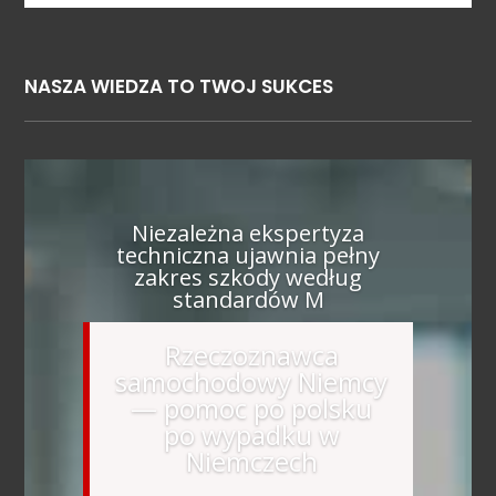
NASZA WIEDZA TO TWOJ SUKCES
Niezależna ekspertyza
techniczna ujawnia pełny
zakres szkody według
standardów M
Rzeczoznawca
samochodowy Niemcy
— pomoc po polsku
po wypadku w
Niemczech