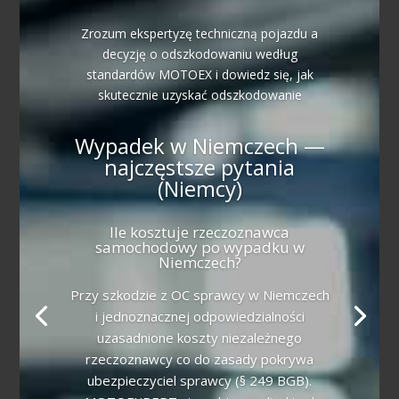
Zrozum ekspertyzę techniczną pojazdu a
decyzję o odszkodowaniu według
standardów MOTOEX i dowiedz się, jak
skutecznie uzyskać odszkodowanie
Wypadek w Niemczech —
najczęstsze pytania
(Niemcy)
Ile kosztuje rzeczoznawca
samochodowy po wypadku w
Niemczech?
Przy szkodzie z OC sprawcy w Niemczech
i jednoznacznej odpowiedzialności
uzasadnione koszty niezależnego
rzeczoznawcy co do zasady pokrywa
ubezpieczyciel sprawcy (§ 249 BGB).