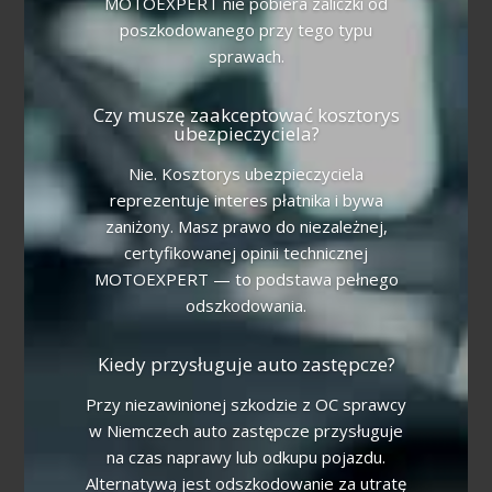
MOTOEXPERT nie pobiera zaliczki od
poszkodowanego przy tego typu
sprawach.
Czy muszę zaakceptować kosztorys
ubezpieczyciela?
Nie. Kosztorys ubezpieczyciela
reprezentuje interes płatnika i bywa
zaniżony. Masz prawo do niezależnej,
certyfikowanej opinii technicznej
MOTOEXPERT — to podstawa pełnego
odszkodowania.
Kiedy przysługuje auto zastępcze?
Przy niezawinionej szkodzie z OC sprawcy
w Niemczech auto zastępcze przysługuje
na czas naprawy lub odkupu pojazdu.
Alternatywą jest odszkodowanie za utratę