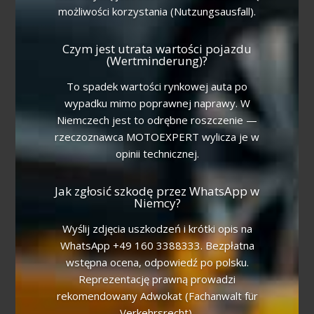
możliwości korzystania (Nutzungsausfall).
Czym jest utrata wartości pojazdu
(Wertminderung)?
To spadek wartości rynkowej auta po
wypadku mimo poprawnej naprawy. W
Niemczech jest to odrębne roszczenie —
rzeczoznawca MOTOEXPERT wylicza je w
opinii technicznej.
Jak zgłosić szkodę przez WhatsApp w
Niemcy?
Wyślij zdjęcia uszkodzeń i krótki opis na
WhatsApp +49 160 3388333. Bezpłatna
wstępna ocena, odpowiedź po polsku.
Reprezentację prawną prowadzi
rekomendowany Adwokat (Fachanwalt für
Verkehrsrecht).