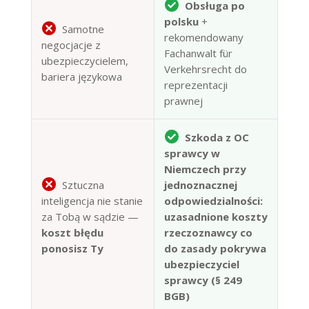
Obsługa po
polsku
+
Samotne
rekomendowany
negocjacje z
Fachanwalt für
ubezpieczycielem,
Verkehrsrecht do
bariera językowa
reprezentacji
prawnej
Szkoda z OC
sprawcy w
Niemczech przy
Sztuczna
jednoznacznej
inteligencja nie stanie
odpowiedzialności:
za Tobą w sądzie —
uzasadnione koszty
koszt błędu
rzeczoznawcy co
ponosisz Ty
do zasady pokrywa
ubezpieczyciel
sprawcy (§ 249
BGB)