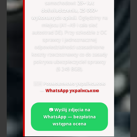
samochodowi:
25+ lat
doświadczenia, 25 000+
wykonanych opinii
. Oględziny na
miejscu (A1–A9 i cała sieć
autostrad DE). Przy szkodzie z OC
sprawcy i jednoznacznej
odpowiedzialności uzasadnione
koszty rzeczoznawcy co do zasady
pokrywa ubezpieczyciel sprawcy
(§ 249 BGB).
🇺🇦
Розмовляємо українською
—
WhatsApp українською
📷 Wyślij zdjęcia na
WhatsApp — bezpłatna
wstępna ocena