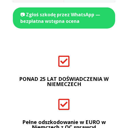
📷 Zgłoś szkodę przez WhatsApp —
bezpłatna wstępna ocena

PONAD 25 LAT DOŚWIADCZENIA W
NIEMECZECH

Pełne odszkodowanie w EURO w
Niemczech z OC sprawcy!