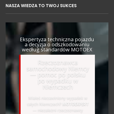
NASZA WIEDZA TO TWOJ SUKCES
Ekspertyza techniczna pojazdu
a decyzja o odszkodowaniu
według standardów MOTOEX
Rzeczoznawca
samochodowy Niemcy
— pomoc po polsku
po wypadku w
Niemczech
Miałeś niezawiniony wypadek w
całych Niemczech?
MOTOEXPERT
— niezależni rzeczoznawcy