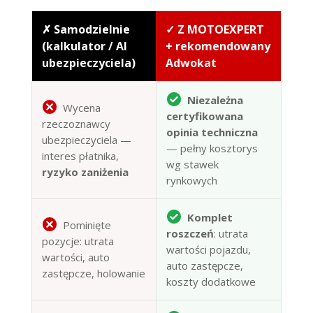
✗ Samodzielnie
✓ Z MOTOEXPERT
(kalkulator / AI
+ rekomendowany
ubezpieczyciela)
Adwokat
Niezależna
Wycena
certyfikowana
rzeczoznawcy
opinia techniczna
ubezpieczyciela —
— pełny kosztorys
interes płatnika,
wg stawek
ryzyko zaniżenia
rynkowych
Komplet
Pominięte
roszczeń
: utrata
pozycje: utrata
wartości pojazdu,
wartości, auto
auto zastępcze,
zastępcze, holowanie
koszty dodatkowe