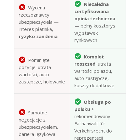
Niezależna
Wycena
certyfikowana
rzeczoznawcy
opinia techniczna
ubezpieczyciela —
— pełny kosztorys
interes płatnika,
wg stawek
ryzyko zaniżenia
rynkowych
Komplet
Pominięte
roszczeń
: utrata
pozycje: utrata
wartości pojazdu,
wartości, auto
auto zastępcze,
zastępcze, holowanie
koszty dodatkowe
Obsługa po
polsku
+
Samotne
rekomendowany
negocjacje z
Fachanwalt für
ubezpieczycielem,
Verkehrsrecht do
bariera językowa
reprezentacji