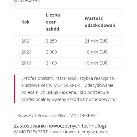
MOTOEXPERT
.
Liczba
Wartość
Rok
ocen
odszkodowań
szkód
2021
3 250
21 mln EUR
2020
2 900
18 mln EUR
2019
3 100
19 mln EUR
„Profesjonalizm, rzetelność i szybka reakcja to
kluczowe cechy MOTOEXPERT. Zdecydowanie
polecam ich usługi każdemu, kto potrzebuje
profesjonalnej wyceny szkód samochodowych.”
– Krzysztof Kowalski, Klient MOTOEXPERT
Zastosowanie nowoczesnych technologii
W MOTOEXPERT zawsze inwestujemy w nowe