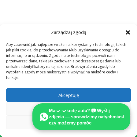
Zarządzaj zgodą

Aby zapewnić jak najlepsze wrażenia, korzystamy z technologii, takich
jak pliki cookie, do przechowywania i/lub uzyskiwania dostępu do
informacji o urządzeniu. Zgoda na te technologie pozwoli nam
przetwarzać dane, takie jak zachowanie podczas przeglądania lub
PONAD 25 LAT DOŚWIADCZENIA W
unikalne identyfikatory na tej stronie. Brak wyrażenia zgody lub
NIEMECZECH
wycofanie zgody może niekorzystnie wpłynąć na niektóre cechy i
funkcje.

Akceptuję
Odmów
Pełne odszkodowanie w EURO w
Masz szkodę auta? 📷 Wyślij
Niemczech z OC sprawcy!
zdjęcia — sprawdzimy natychmiast
Zobacz preferencje
czy możemy pomóc
