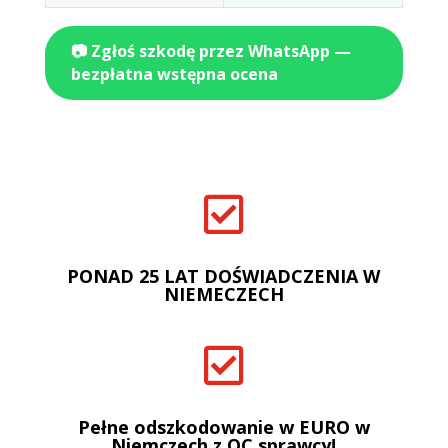
📷 Zgłoś szkodę przez WhatsApp —
bezpłatna wstępna ocena

PONAD 25 LAT DOŚWIADCZENIA W
NIEMECZECH

Pełne odszkodowanie w EURO w
Niemczech z OC sprawcy!