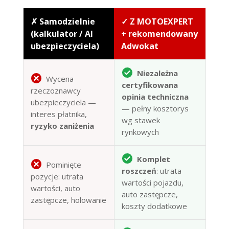
✗ Samodzielnie
✓ Z MOTOEXPERT
(kalkulator / AI
+ rekomendowany
ubezpieczyciela)
Adwokat
Niezależna
Wycena
certyfikowana
rzeczoznawcy
opinia techniczna
ubezpieczyciela —
— pełny kosztorys
interes płatnika,
wg stawek
ryzyko zaniżenia
rynkowych
Komplet
Pominięte
roszczeń
: utrata
pozycje: utrata
wartości pojazdu,
wartości, auto
auto zastępcze,
zastępcze, holowanie
koszty dodatkowe