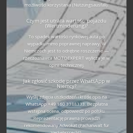
możliwości korzystania (Nutzungsausfall).
Czym jest utrata wartości pojazdu
(Wertminderung)?
To spadek wartości rynkowej auta po
wypadku mimo poprawnej naprawy. W
Niemczech jest to odrębne roszczenie —
rzeczoznawca MOTOEXPERT wylicza je w
opinii technicznej.
Jak zgłosić szkodę przez WhatsApp w
Niemcy?
Wyślij zdjęcia uszkodzeń i krótki opis na
WhatsApp +49 160 3388333. Bezpłatna
wstępna ocena, odpowiedź po polsku.
Reprezentację prawną prowadzi
rekomendowany Adwokat (Fachanwalt für
Verkehrsrecht).