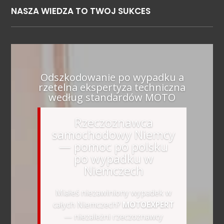
NASZA WIEDZA TO TWOJ SUKCES
Odszkodowanie po wypadku a
rzetelna ekspertyza techniczna
według standardów MOTO
Rzeczoznawca
samochodowy Niemcy
— pomoc po polsku
po wypadku w
Niemczech
Miałeś niezawiniony wypadek w
całych Niemczech?
MOTOEXPERT
— niezależni rzeczoznawcy