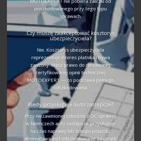
MOTOEXPERT nie pobiera zaliczki od
poszkodowanego przy tego typu
sprawach.
Czy muszę zaakceptować kosztorys
ubezpieczyciela?
Nie. Kosztorys ubezpieczyciela
reprezentuje interes płatnika i bywa
zaniżony. Masz prawo do niezależnej,
certyfikowanej opinii technicznej
MOTOEXPERT — to podstawa pełnego
odszkodowania.
Kiedy przysługuje auto zastępcze?
Przy niezawinionej szkodzie z OC sprawcy
w Niemczech auto zastępcze przysługuje
na czas naprawy lub odkupu pojazdu.
Alternatywą jest odszkodowanie za utratę