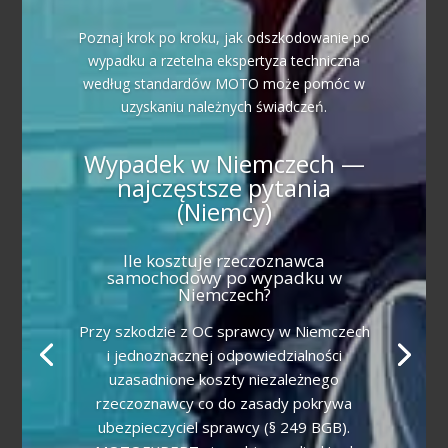
Poznaj krok po kroku, jak odszkodowanie po
wypadku a rzetelna ekspertyza techniczna
według standardów MOTO może pomóc w
uzyskaniu należnych świadczeń.
Wypadek w Niemczech —
najczęstsze pytania
(Niemcy)
Ile kosztuje rzeczoznawca
samochodowy po wypadku w
Niemczech?
Przy szkodzie z OC sprawcy w Niemczech
i jednoznacznej odpowiedzialności
uzasadnione koszty niezależnego
rzeczoznawcy co do zasady pokrywa
ubezpieczyciel sprawcy (§ 249 BGB).