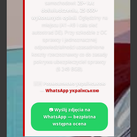
samochodowi:
25+ lat
doświadczenia, 25 000+
wykonanych opinii
. Oględziny na
miejscu (A1–A9 i cała sieć
autostrad DE). Przy szkodzie z OC
sprawcy i jednoznacznej
odpowiedzialności uzasadnione
koszty rzeczoznawcy co do zasady
pokrywa ubezpieczyciel sprawcy
(§ 249 BGB).
🇺🇦
Розмовляємо українською
—
WhatsApp українською
📷 Wyślij zdjęcia na
WhatsApp — bezpłatna
wstępna ocena