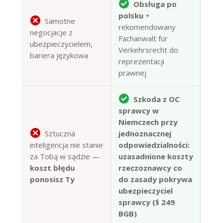
Obsługa po
polsku
+
Samotne
rekomendowany
negocjacje z
Fachanwalt für
ubezpieczycielem,
Verkehrsrecht do
bariera językowa
reprezentacji
prawnej
Szkoda z OC
sprawcy w
Niemczech przy
Sztuczna
jednoznacznej
inteligencja nie stanie
odpowiedzialności:
za Tobą w sądzie —
uzasadnione koszty
koszt błędu
rzeczoznawcy co
ponosisz Ty
do zasady pokrywa
ubezpieczyciel
sprawcy (§ 249
BGB)