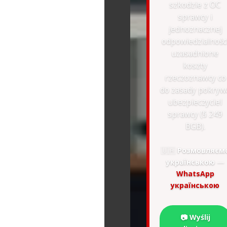
szkodzie z OC
sprawcy i
jednoznacznej
odpowiedzialnośc
uzasadnione
koszty
rzeczoznawcy co
do zasady pokryw
ubezpieczyciel
sprawcy (§ 249
BGB).
🇺🇦
Розмовляєм
українською
—
WhatsApp
українською
📷 Wyślij