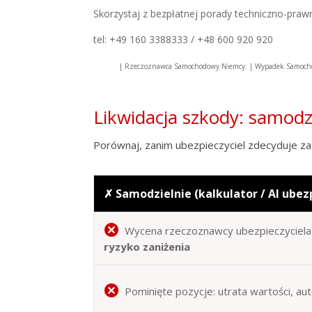
Skorzystaj z bezpłatnej porady techniczno-praw
tel: +49 160 3388333 / +48 600 920 920
| Rzeczoznawca Samochodowy Niemcy. | Wypadek Samocho
Likwidacja szkody: samod
Porównaj, zanim ubezpieczyciel zdecyduje za 
✗ Samodzielnie (kalkulator / AI ubez
Wycena rzeczoznawcy ubezpieczyciela 
ryzyko zaniżenia
Pominięte pozycje: utrata wartości, au