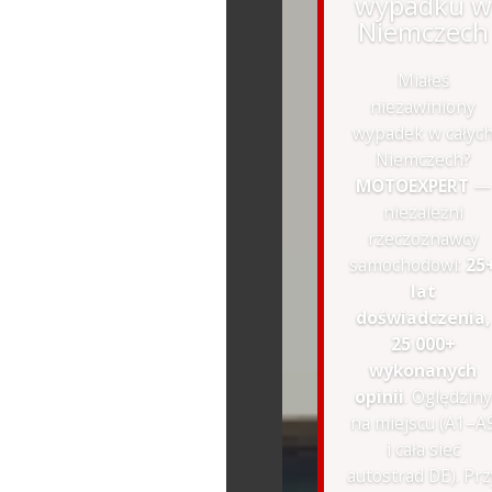
wypadku w
Niemczech
Miałeś
niezawiniony
wypadek w całyc
Niemczech?
MOTOEXPERT
—
niezależni
rzeczoznawcy
samochodowi:
25
lat
doświadczenia,
25 000+
wykonanych
opinii
. Oględziny
na miejscu (A1–A
i cała sieć
autostrad DE). Prz