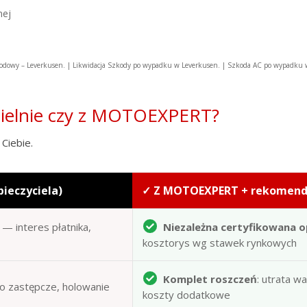
nej
dowy – Leverkusen. | Likwidacja Szkody po wypadku w Leverkusen. | Szkoda AC po wypadku
zielnie czy z MOTOEXPERT?
Ciebie.
pieczyciela)
✓ Z MOTOEXPERT + rekomen
— interes płatnika,
Niezależna certyfikowana o
kosztorys wg stawek rynkowych
Komplet roszczeń
: utrata w
to zastępcze, holowanie
koszty dodatkowe