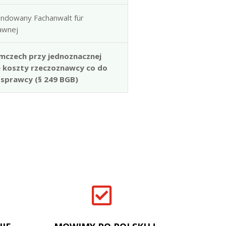
ndowany Fachanwalt für
rawnej
mczech przy jednoznacznej
e koszty rzeczoznawcy co do
 sprawcy (§ 249 BGB)
