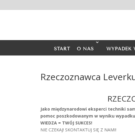
START
O NAS
WYPADEK 
Rzeczoznawca Leverk
RZECZ
Jako międzynarodowi eksperci techniki sa
pomoc poszkodowanym w wyniku wypadku 
WIEDZA = TWÓJ SUKCES!
NIE CZEKAJ! SKONTAKTUJ SIĘ Z NAMI!