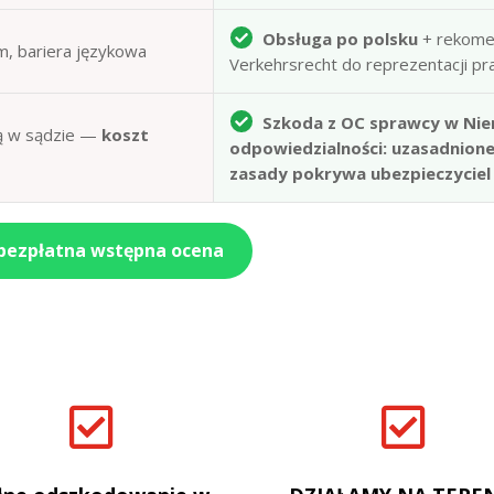
Obsługa po polsku
+ rekome
m, bariera językowa
Verkehrsrecht do reprezentacji p
Szkoda z OC sprawcy w Nie
obą w sądzie —
koszt
odpowiedzialności: uzasadnion
zasady pokrywa ubezpieczyciel
 bezpłatna wstępna ocena

