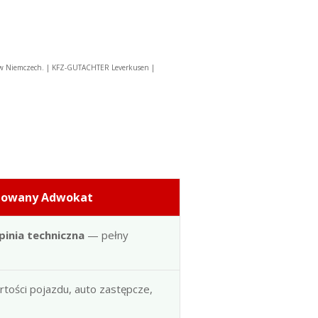
 w Niemczech. | KFZ-GUTACHTER Leverkusen |
dowany Adwokat
pinia techniczna
— pełny
artości pojazdu, auto zastępcze,