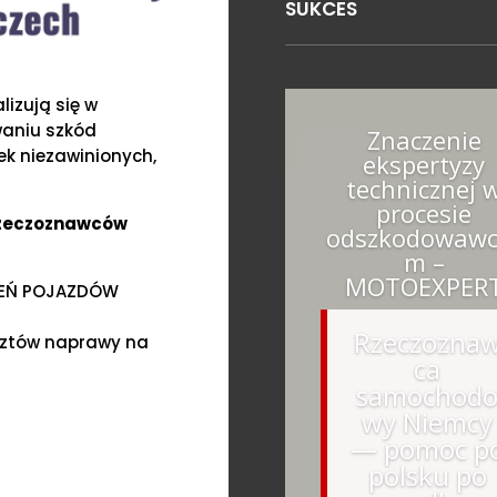
SUKCES
izują się w
waniu szkód
Znaczenie
k niezawinionych,
ekspertyzy
technicznej 
procesie
Rzeczoznawców
odszkodowawc
m –
MOTOEXPER
ZEŃ POJAZDÓW
Rzeczozna
sztów naprawy na
ca
samochod
wy Niemcy
— pomoc p
polsku po