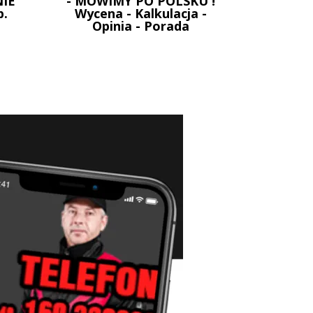
IE
- MOWIMY PO POLSKU !
p.
Wycena - Kalkulacja -
Opinia - Porada