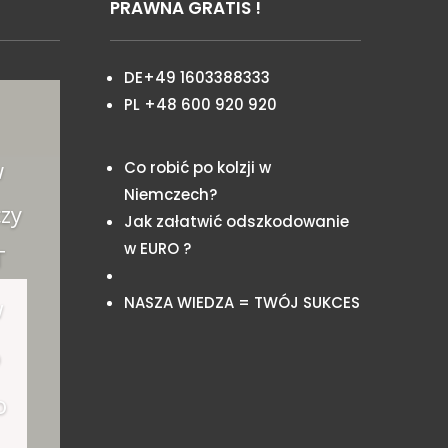
PRAWNA GRATIS !
DE+49 1603388333
PL +48 600 920 920
w
Co robić po kolzji w
Niemczech?
zy
Jak załatwić odszkodowanie
w EURO ?
T
NASZA WIEDZA = TWÓJ SUKCES
w
o
o