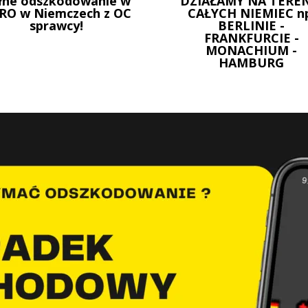
łne odszkodowanie w
DZIAŁAMY NA TEREN
RO w Niemczech z OC
CAŁYCH NIEMIEC n
sprawcy!
BERLINIE -
FRANKFURCIE -
MONACHIUM -
HAMBURG