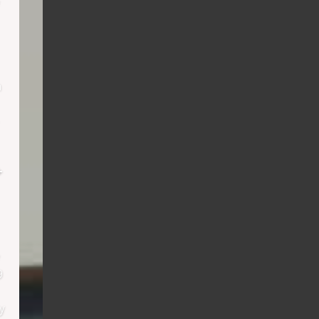
h
+
9
y