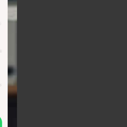
i
a
о