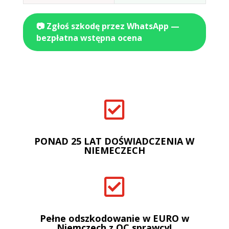
📷 Zgłoś szkodę przez WhatsApp —
bezpłatna wstępna ocena

PONAD 25 LAT DOŚWIADCZENIA W
NIEMECZECH

Pełne odszkodowanie w EURO w
Niemczech z OC sprawcy!