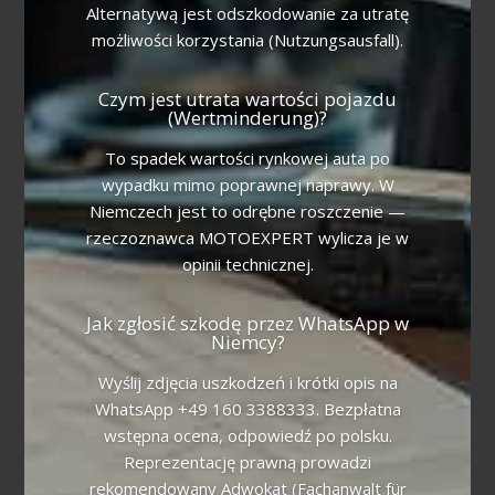
Alternatywą jest odszkodowanie za utratę
możliwości korzystania (Nutzungsausfall).
Czym jest utrata wartości pojazdu
(Wertminderung)?
To spadek wartości rynkowej auta po
wypadku mimo poprawnej naprawy. W
Niemczech jest to odrębne roszczenie —
rzeczoznawca MOTOEXPERT wylicza je w
opinii technicznej.
Jak zgłosić szkodę przez WhatsApp w
Niemcy?
Wyślij zdjęcia uszkodzeń i krótki opis na
WhatsApp +49 160 3388333. Bezpłatna
wstępna ocena, odpowiedź po polsku.
Reprezentację prawną prowadzi
rekomendowany Adwokat (Fachanwalt für