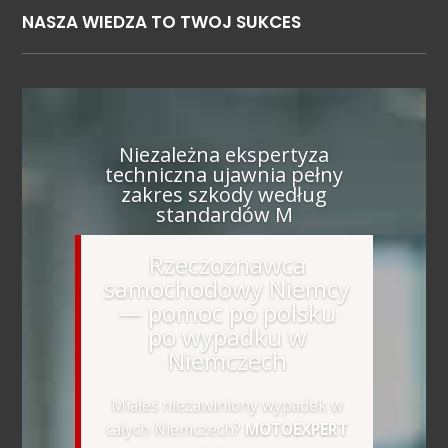
NASZA WIEDZA TO TWOJ SUKCES
Niezależna ekspertyza
techniczna ujawnia pełny
zakres szkody według
standardów M
Rzeczoznawca
samochodowy Niemcy
— pomoc po polsku
po wypadku w
Niemczech
Miałeś niezawiniony wypadek w
całych Niemczech?
MOTOEXPERT