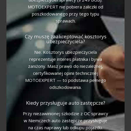
MOTOEXPERT nie pobiera zaliczki od
poszkodowanego przy tego typu
sprawach.
Czy muszę zaakceptować kosztorys
ubezpieczyciela?
Nie. Kosztorys ubezpieczyciela
reprezentuje interes płatnika i bywa
zaniżony. Masz prawo do niezależnej,
certyfikowanej opinii technicznej
MOTOEXPERT — to podstawa pełnego
odszkodowania.
Kiedy przysługuje auto zastępcze?
Przy niezawinionej szkodzie z OC sprawcy
w Niemczech auto zastępcze przysługuje
na czas naprawy lub odkupu pojazdu.