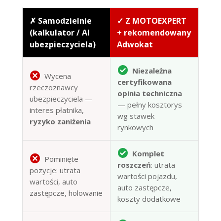
✗ Samodzielnie
✓ Z MOTOEXPERT
(kalkulator / AI
+ rekomendowany
ubezpieczyciela)
Adwokat
Niezależna
Wycena
certyfikowana
rzeczoznawcy
opinia techniczna
ubezpieczyciela —
— pełny kosztorys
interes płatnika,
wg stawek
ryzyko zaniżenia
rynkowych
Komplet
Pominięte
roszczeń
: utrata
pozycje: utrata
wartości pojazdu,
wartości, auto
auto zastępcze,
zastępcze, holowanie
koszty dodatkowe