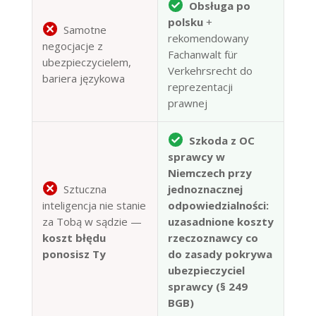
Obsługa po
polsku
+
Samotne
rekomendowany
negocjacje z
Fachanwalt für
ubezpieczycielem,
Verkehrsrecht do
bariera językowa
reprezentacji
prawnej
Szkoda z OC
sprawcy w
Niemczech przy
Sztuczna
jednoznacznej
inteligencja nie stanie
odpowiedzialności:
za Tobą w sądzie —
uzasadnione koszty
koszt błędu
rzeczoznawcy co
ponosisz Ty
do zasady pokrywa
ubezpieczyciel
sprawcy (§ 249
BGB)