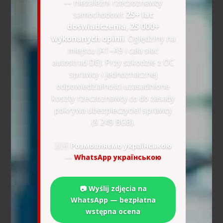
— niezależni rzeczoznawcy
samochodowi:
25+ lat
doświadczenia, 25 000+
wykonanych opinii
. Oględziny na
miejscu (A1–A9 i cała sieć
autostrad DE). Przy szkodzie z OC
sprawcy i jednoznacznej
odpowiedzialności uzasadnione
koszty rzeczoznawcy co do zasady
pokrywa ubezpieczyciel sprawcy
(§ 249 BGB).
🇺🇦
Розмовляємо українською
—
WhatsApp українською
📷 Wyślij zdjęcia na
WhatsApp — bezpłatna
wstępna ocena