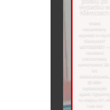
polsku po
wypadku w
Niemczech
Miałeś
niezawiniony
wypadek w całyc
Niemczech?
MOTOEXPERT
—
niezależni
rzeczoznawcy
samochodowi:
25
lat
doświadczenia,
25 000+
wykonanych
opinii
. Oględziny
na miejscu (A1–A
i cała sieć