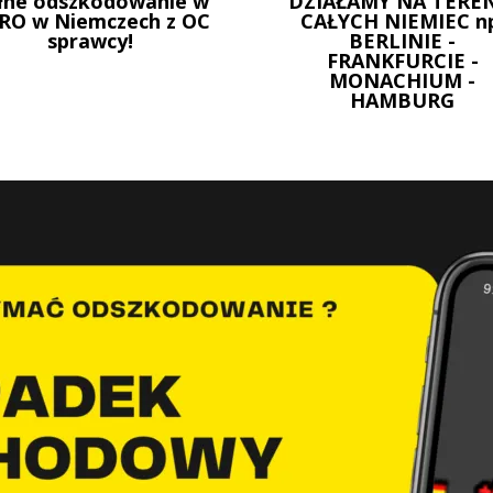
łne odszkodowanie w
DZIAŁAMY NA TEREN
RO w Niemczech z OC
CAŁYCH NIEMIEC n
sprawcy!
BERLINIE -
FRANKFURCIE -
MONACHIUM -
HAMBURG