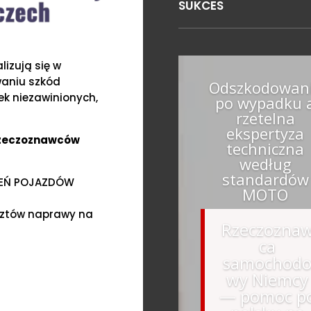
SUKCES
izują się w
waniu szkód
Odszkodowan
k niezawinionych,
po wypadku 
rzetelna
ekspertyza
Rzeczoznawców
techniczna
według
standardów
ZEŃ POJAZDÓW
MOTO
sztów naprawy na
Rzeczozna
ca
samochod
wy Niemcy
— pomoc p