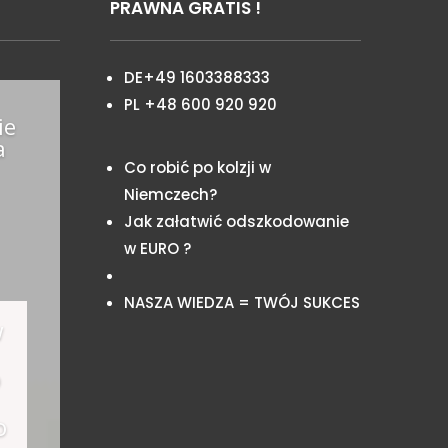
PRAWNA GRATIS !
DE+49 1603388333
PL +48 600 920 920
ie
a
Co robić po kolzji w
Niemczech?
Jak załatwić odszkodowanie
w EURO ?
NASZA WIEDZA = TWÓJ SUKCES
w
o
o