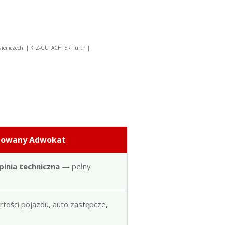
 Niemczech. | KFZ-GUTACHTER Fürth |
dowany Adwokat
pinia techniczna
— pełny
artości pojazdu, auto zastępcze,