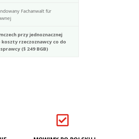
ndowany Fachanwalt für
rawnej
mczech przy jednoznacznej
e koszty rzeczoznawcy co do
 sprawcy (§ 249 BGB)
