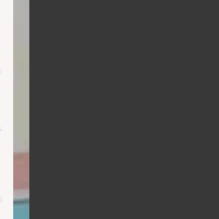
h
+
9