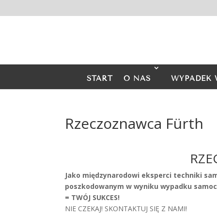
START
O NAS
WYPADEK 
Rzeczoznawca Fürth
RZE
Jako międzynarodowi eksperci techniki sa
poszkodowanym w wyniku wypadku samocho
= TWÓJ SUKCES!
NIE CZEKAJ! SKONTAKTUJ SIĘ Z NAMI!