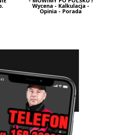
IE
- MOWIMY PO POLSKU !
p.
Wycena - Kalkulacja -
Opinia - Porada