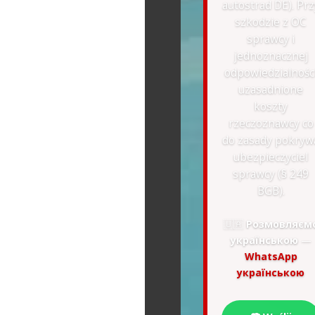
autostrad DE). Prz
szkodzie z OC
sprawcy i
jednoznacznej
odpowiedzialnośc
uzasadnione
koszty
rzeczoznawcy co
do zasady pokryw
ubezpieczyciel
sprawcy (§ 249
BGB).
🇺🇦
Розмовляєм
українською
—
WhatsApp
українською