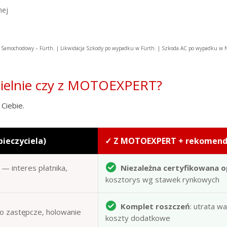
nej
Samochodowy – Fürth. | Likwidacja Szkody po wypadku w Fürth. | Szkoda AC po wypadku w
zielnie czy z MOTOEXPERT?
Ciebie.
pieczyciela)
✓ Z MOTOEXPERT + rekomen
— interes płatnika,
Niezależna certyfikowana o
kosztorys wg stawek rynkowych
Komplet roszczeń
: utrata w
to zastępcze, holowanie
koszty dodatkowe