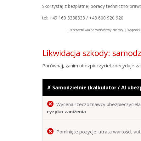
Skorzystaj z bezpłatnej porady techniczno-praw
tel: +49 160 3388333 / +48 600 920 920
| Rzeczoznawca Samochodowy Niemcy. | Wypadek 
Likwidacja szkody: samod
Porównaj, zanim ubezpieczyciel zdecyduje za 
✗ Samodzielnie (kalkulator / AI ubez
Wycena rzeczoznawcy ubezpieczyciela 
ryzyko zaniżenia
Pominięte pozycje: utrata wartości, au