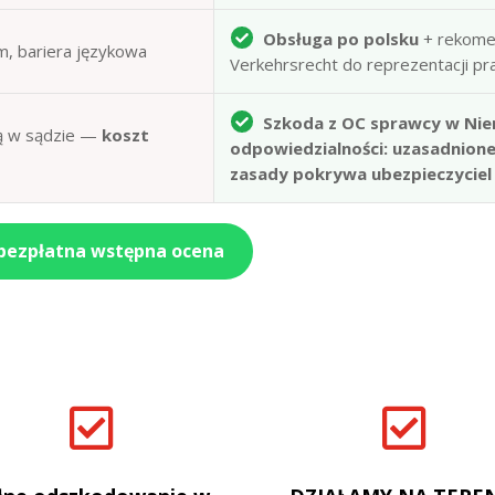
Obsługa po polsku
+ rekome
m, bariera językowa
Verkehrsrecht do reprezentacji p
Szkoda z OC sprawcy w Nie
obą w sądzie —
koszt
odpowiedzialności: uzasadnion
zasady pokrywa ubezpieczyciel
 bezpłatna wstępna ocena

