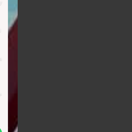
y
i
a
о