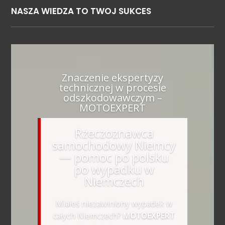
NASZA WIEDZA TO TWOJ SUKCES
Znaczenie ekspertyzy
technicznej w procesie
odszkodowawczym –
MOTOEXPERT
Rzeczoznawca
samochodowy Niemcy
— pomoc po polsku
po wypadku w
Niemczech
Miałeś niezawiniony wypadek w
całych Niemczech?
MOTOEXPERT