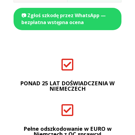
📷 Zgłoś szkodę przez WhatsApp —
bezpłatna wstępna ocena

PONAD 25 LAT DOŚWIADCZENIA W
NIEMECZECH

Pełne odszkodowanie w EURO w
Niemczech z OC sprawcy!