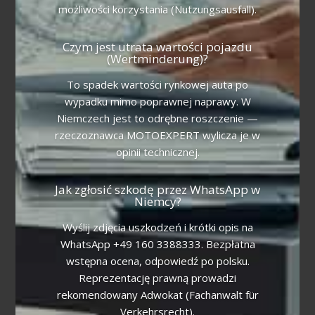
możliwości korzystania (Nutzungsausfall).
Czym jest utrata wartości pojazdu
(Wertminderung)?
To spadek wartości rynkowej auta po
wypadku mimo poprawnej naprawy. W
Niemczech jest to odrębne roszczenie —
rzeczoznawca MOTOEXPERT wylicza je w
opinii technicznej.
Jak zgłosić szkodę przez WhatsApp w
Niemcy?
Wyślij zdjęcia uszkodzeń i krótki opis na
WhatsApp +49 160 3388333. Bezpłatna
wstępna ocena, odpowiedź po polsku.
Reprezentację prawną prowadzi
rekomendowany Adwokat (Fachanwalt für
Verkehrsrecht).