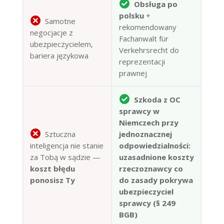
Obsługa po
polsku
+
Samotne
rekomendowany
negocjacje z
Fachanwalt für
ubezpieczycielem,
Verkehrsrecht do
bariera językowa
reprezentacji
prawnej
Szkoda z OC
sprawcy w
Niemczech przy
Sztuczna
jednoznacznej
inteligencja nie stanie
odpowiedzialności:
za Tobą w sądzie —
uzasadnione koszty
koszt błędu
rzeczoznawcy co
ponosisz Ty
do zasady pokrywa
ubezpieczyciel
sprawcy (§ 249
BGB)