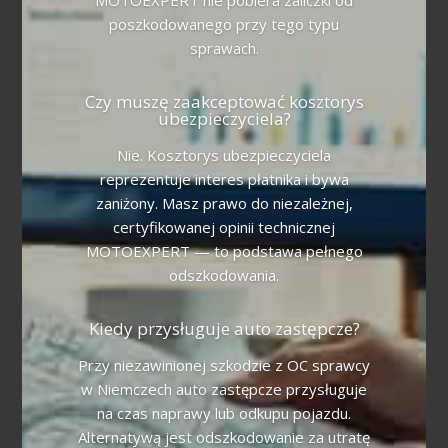
poszkodowanego przy tego typu
sprawach.
Czy muszę zaakceptować kosztorys
ubezpieczyciela?
Nie. Kosztorys ubezpieczyciela
reprezentuje interes płatnika i bywa
zaniżony. Masz prawo do niezależnej,
certyfikowanej opinii technicznej
MOTOEXPERT — to podstawa pełnego
odszkodowania.
Kiedy przysługuje auto zastępcze?
Przy niezawinionej szkodzie z OC sprawcy
w Niemczech auto zastępcze przysługuje
na czas naprawy lub odkupu pojazdu.
Alternatywą jest odszkodowanie za utratę