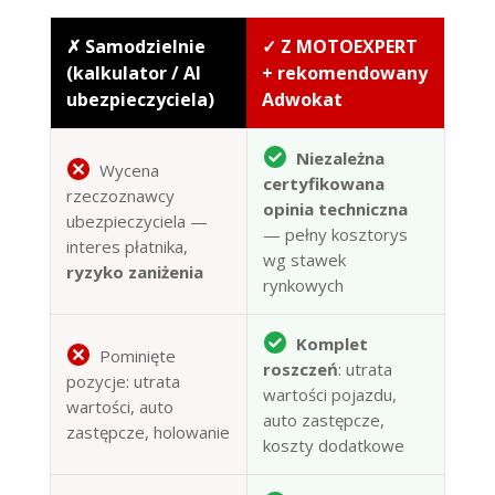
✗ Samodzielnie
✓ Z MOTOEXPERT
(kalkulator / AI
+ rekomendowany
ubezpieczyciela)
Adwokat
Niezależna
Wycena
certyfikowana
rzeczoznawcy
opinia techniczna
ubezpieczyciela —
— pełny kosztorys
interes płatnika,
wg stawek
ryzyko zaniżenia
rynkowych
Komplet
Pominięte
roszczeń
: utrata
pozycje: utrata
wartości pojazdu,
wartości, auto
auto zastępcze,
zastępcze, holowanie
koszty dodatkowe