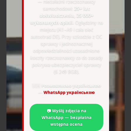
— niezależni rzeczoznawcy
samochodowi:
25+ lat
doświadczenia, 25 000+
wykonanych opinii
. Oględziny na
miejscu (A1–A9 i cała sieć
autostrad DE). Przy szkodzie z OC
sprawcy i jednoznacznej
odpowiedzialności uzasadnione
koszty rzeczoznawcy co do zasady
pokrywa ubezpieczyciel sprawcy
(§ 249 BGB).
🇺🇦
Розмовляємо українською
—
WhatsApp українською
📷 Wyślij zdjęcia na
WhatsApp — bezpłatna
wstępna ocena