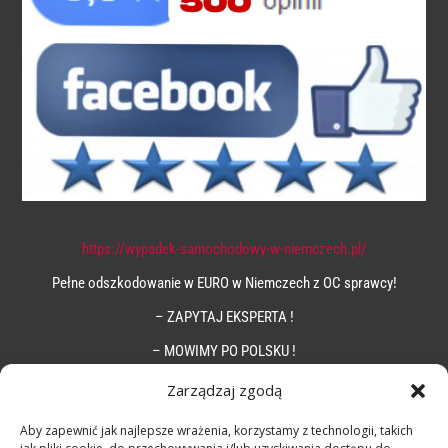
https://wypadek-samochodowy-w-niemczech.pl/
Pełne odszkodowanie w EURO w Niemczech z OC sprawcy!
– ZAPYTAJ EKSPERTA !
– MOWIMY PO POLSKU !
Zarządzaj zgodą
Aby zapewnić jak najlepsze wrażenia, korzystamy z technologii, takich