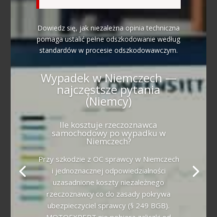
Dowiedz się, jak niezależna opinia techniczna
pomaga ustalić pełne odszkodowanie według
standardów w procesie odszkodowawczym.
Wypadek w Niemczech —
najczęstsze pytania
(Niemcy)
Ile kosztuje rzeczoznawca
samochodowy po wypadku w
Niemczech?
Przy szkodzie z OC sprawcy w Niemczech
i jednoznacznej odpowiedzialności
uzasadnione koszty niezależnego
rzeczoznawcy co do zasady pokrywa
ubezpieczyciel sprawcy (§ 249 BGB).
MOTOEXPERT nie pobiera zaliczki od