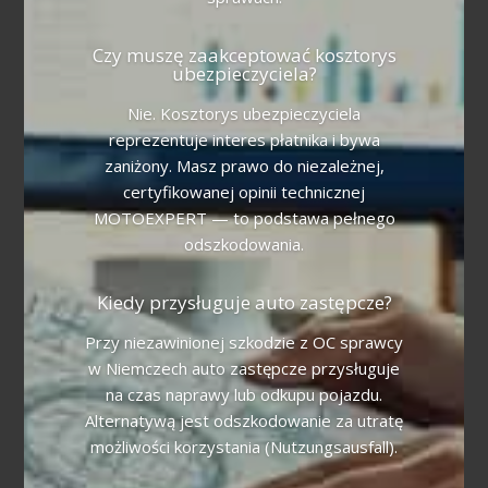
Czy muszę zaakceptować kosztorys
ubezpieczyciela?
Nie. Kosztorys ubezpieczyciela
reprezentuje interes płatnika i bywa
zaniżony. Masz prawo do niezależnej,
certyfikowanej opinii technicznej
MOTOEXPERT — to podstawa pełnego
odszkodowania.
Kiedy przysługuje auto zastępcze?
Przy niezawinionej szkodzie z OC sprawcy
w Niemczech auto zastępcze przysługuje
na czas naprawy lub odkupu pojazdu.
Alternatywą jest odszkodowanie za utratę
możliwości korzystania (Nutzungsausfall).