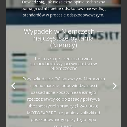
Dowiedz się, jak niezależna opinia techniczna
pomaga ustalić pełne odszkodowanie według
standardów w procesie odszkodowawczym.
Wypadek w Niemczech —
najczęstsze pytania
(Niemcy)
Ile kosztuje rzeczoznawca
samochodowy po wypadku w
Niemczech?
Przy szkodzie z OC sprawcy w Niemczech
i jednoznacznej odpowiedzialności
uzasadnione koszty niezależnego
rzeczoznawcy co do zasady pokrywa
ubezpieczyciel sprawcy (§ 249 BGB).
MOTOEXPERT nie pobiera zaliczki od
poszkodowanego przy tego typu
sprawach.