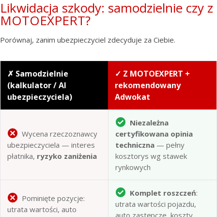
Likwidacja szkody: samodzielnie czy z
MOTOEXPERT?
Porównaj, zanim ubezpieczyciel zdecyduje za Ciebie.
✗ Samodzielnie
✓ Z MOTOEXPERT +
(kalkulator / AI
rekomendowany
ubezpieczyciela)
Adwokat
Niezależna
Wycena rzeczoznawcy
certyfikowana opinia
ubezpieczyciela — interes
techniczna
— pełny
płatnika,
ryzyko zaniżenia
kosztorys wg stawek
rynkowych
Komplet roszczeń
:
Pominięte pozycje:
utrata wartości pojazdu,
utrata wartości, auto
auto zastępcze, koszty