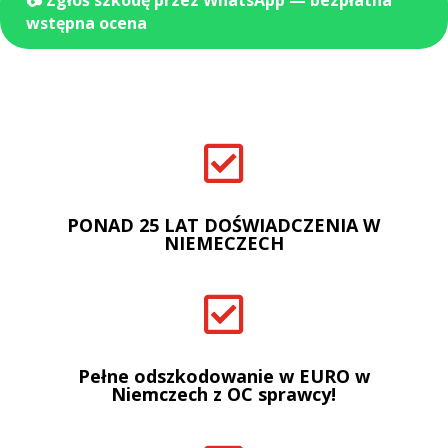
📷 Zgłoś szkodę przez WhatsApp — bezpłatna
wstępna ocena

PONAD 25 LAT DOŚWIADCZENIA W
NIEMECZECH

Pełne odszkodowanie w EURO w
Niemczech z OC sprawcy!