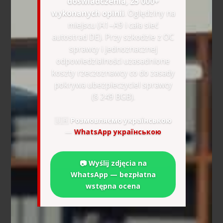
doświadczenia, 25 000+
wykonanych opinii
. Oględziny na
miejscu (A1–A9 i cała sieć
autostrad DE). Przy szkodzie z OC
sprawcy i jednoznacznej
odpowiedzialności uzasadnione
koszty rzeczoznawcy co do zasady
pokrywa ubezpieczyciel sprawcy
(§ 249 BGB).
🇺🇦
Розмовляємо українською
—
WhatsApp українською
📷 Wyślij zdjęcia na
WhatsApp — bezpłatna
wstępna ocena