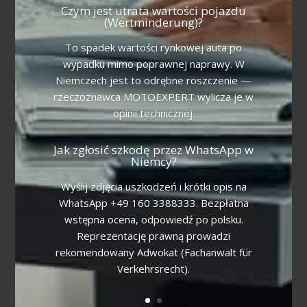
Czym jest utrata wartości pojazdu
(Wertminderung)?
To spadek wartości rynkowej auta po
wypadku mimo poprawnej naprawy. W
Niemczech jest to odrębne roszczenie —
rzeczoznawca MOTOEXPERT wylicza je w
opinii technicznej.
Jak zgłosić szkodę przez WhatsApp w
Niemcy?
Wyślij zdjęcia uszkodzeń i krótki opis na
WhatsApp +49 160 3388333. Bezpłatna
wstępna ocena, odpowiedź po polsku.
Reprezentację prawną prowadzi
rekomendowany Adwokat (Fachanwalt für
Verkehrsrecht).