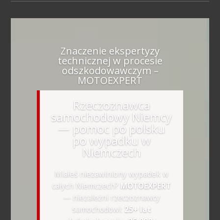
Znaczenie ekspertyzy
technicznej w procesie
odszkodowawczym –
MOTOEXPERT
Rzeczoznawca
samochodowy Niemcy
— pomoc po polsku
po wypadku w
Niemczech
Miałeś niezawiniony wypadek w
całych Niemczech?
MOTOEXPERT
— niezależni rzeczoznawcy
samochodowi:
25+ lat