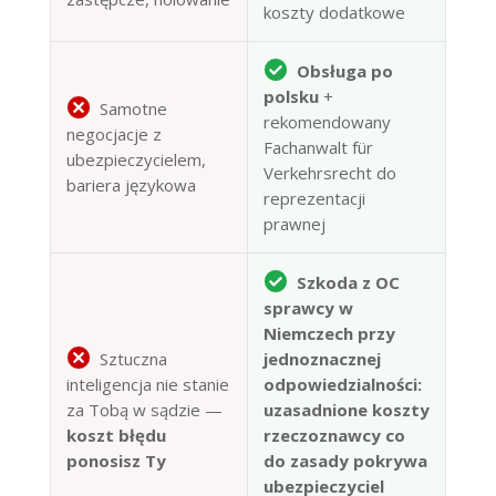
koszty dodatkowe
Obsługa po
polsku
+
Samotne
rekomendowany
negocjacje z
Fachanwalt für
ubezpieczycielem,
Verkehrsrecht do
bariera językowa
reprezentacji
prawnej
Szkoda z OC
sprawcy w
Niemczech przy
Sztuczna
jednoznacznej
inteligencja nie stanie
odpowiedzialności:
za Tobą w sądzie —
uzasadnione koszty
koszt błędu
rzeczoznawcy co
ponosisz Ty
do zasady pokrywa
ubezpieczyciel