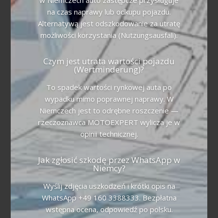
na czas naprawy lub odkupu pojazdu.
Alternatywą jest odszkodowanie za utratę
możliwości korzystania (Nutzungsausfall).
Czym jest utrata wartości pojazdu
(Wertminderung)?
To spadek wartości rynkowej auta po
wypadku mimo poprawnej naprawy. W
Niemczech jest to odrębne roszczenie —
rzeczoznawca MOTOEXPERT wylicza je w
opinii technicznej.
Jak zgłosić szkodę przez WhatsApp w
Niemcy?
Wyślij zdjęcia uszkodzeń i krótki opis na
WhatsApp +49 160 3388333. Bezpłatna
wstępna ocena, odpowiedź po polsku.