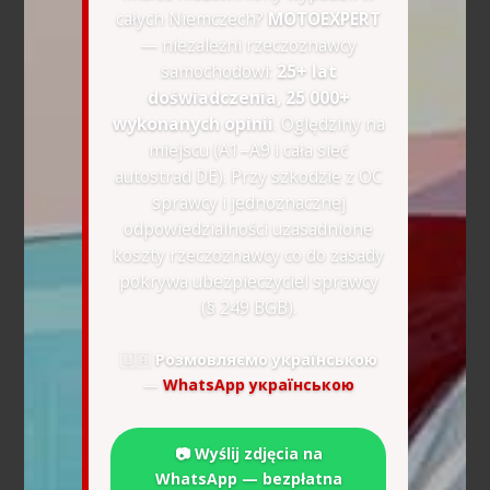
całych Niemczech?
MOTOEXPERT
— niezależni rzeczoznawcy
samochodowi:
25+ lat
doświadczenia, 25 000+
wykonanych opinii
. Oględziny na
miejscu (A1–A9 i cała sieć
autostrad DE). Przy szkodzie z OC
sprawcy i jednoznacznej
odpowiedzialności uzasadnione
koszty rzeczoznawcy co do zasady
pokrywa ubezpieczyciel sprawcy
(§ 249 BGB).
🇺🇦
Розмовляємо українською
—
WhatsApp українською
📷 Wyślij zdjęcia na
WhatsApp — bezpłatna