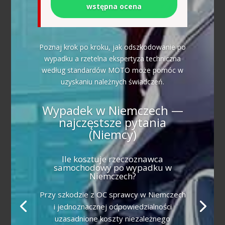
wstępna ocena
Poznaj krok po kroku, jak odszkodowanie po
wypadku a rzetelna ekspertyza techniczna
według standardów MOTO może pomóc w
uzyskaniu należnych świadczeń.
Wypadek w Niemczech —
najczęstsze pytania
(Niemcy)
Ile kosztuje rzeczoznawca
samochodowy po wypadku w
Niemczech?
Przy szkodzie z OC sprawcy w Niemczech
i jednoznacznej odpowiedzialności
uzasadnione koszty niezależnego