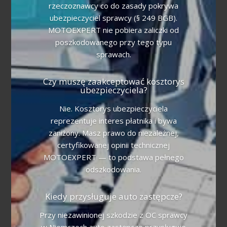
rzeczoznawcy co do zasady pokrywa
ubezpieczyciel sprawcy (§ 249 BGB).
MOTOEXPERT nie pobiera zaliczki od
poszkodowanego przy tego typu
sprawach.
Czy muszę zaakceptować kosztorys
ubezpieczyciela?
Nie. Kosztorys ubezpieczyciela
reprezentuje interes płatnika i bywa
zaniżony. Masz prawo do niezależnej,
certyfikowanej opinii technicznej
MOTOEXPERT — to podstawa pełnego
odszkodowania.
Kiedy przysługuje auto zastępcze?
Przy niezawinionej szkodzie z OC sprawcy
w Niemczech auto zastępcze przysługuje