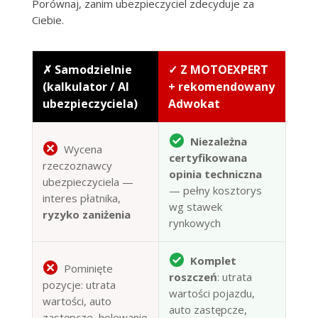
Porównaj, zanim ubezpieczyciel zdecyduje za
Ciebie.
✗ Samodzielnie
✓ Z MOTOEXPERT
(kalkulator / AI
+ rekomendowany
ubezpieczyciela)
Adwokat
Niezależna
Wycena
certyfikowana
rzeczoznawcy
opinia techniczna
ubezpieczyciela —
— pełny kosztorys
interes płatnika,
wg stawek
ryzyko zaniżenia
rynkowych
Komplet
Pominięte
roszczeń
: utrata
pozycje: utrata
wartości pojazdu,
wartości, auto
auto zastępcze,
zastępcze, holowanie