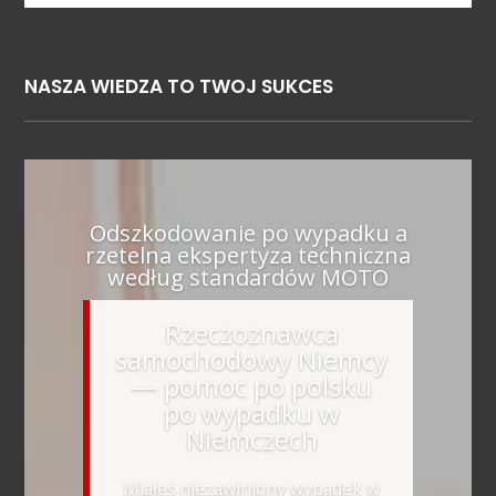
NASZA WIEDZA TO TWOJ SUKCES
Odszkodowanie po wypadku a
rzetelna ekspertyza techniczna
według standardów MOTO
Rzeczoznawca
samochodowy Niemcy
— pomoc po polsku
po wypadku w
Niemczech
Miałeś niezawiniony wypadek w